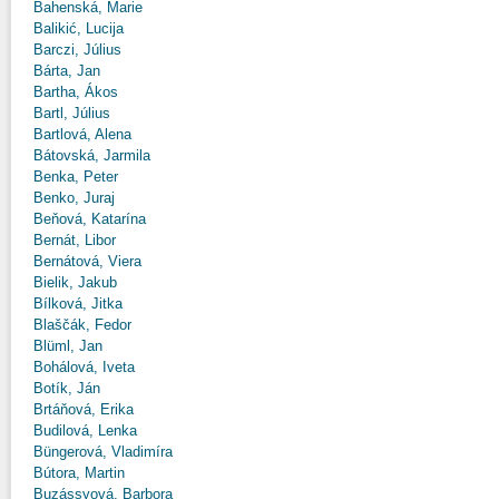
Bahenská, Marie
Balikić, Lucija
Barczi, Július
Bárta, Jan
Bartha, Ákos
Bartl, Július
Bartlová, Alena
Bátovská, Jarmila
Benka, Peter
Benko, Juraj
Beňová, Katarína
Bernát, Libor
Bernátová, Viera
Bielik, Jakub
Bílková, Jitka
Blaščák, Fedor
Blüml, Jan
Bohálová, Iveta
Botík, Ján
Brtáňová, Erika
Budilová, Lenka
Büngerová, Vladimíra
Bútora, Martin
Buzássyová, Barbora