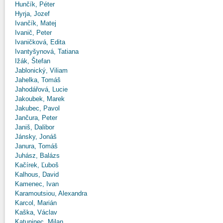
Hunčík, Péter
Hyrja, Jozef
Ivančík, Matej
Ivanič, Peter
Ivaničková, Edita
Ivantyšynová, Tatiana
Ižák, Štefan
Jablonický, Viliam
Jahelka, Tomáš
Jahodářová, Lucie
Jakoubek, Marek
Jakubec, Pavol
Jančura, Peter
Janiš, Dalibor
Jánsky, Jonáš
Janura, Tomáš
Juhász, Balázs
Kačírek, Ľuboš
Kalhous, David
Kamenec, Ivan
Karamoutsiou, Alexandra
Karcol, Marián
Kaška, Václav
Katuninec, Milan