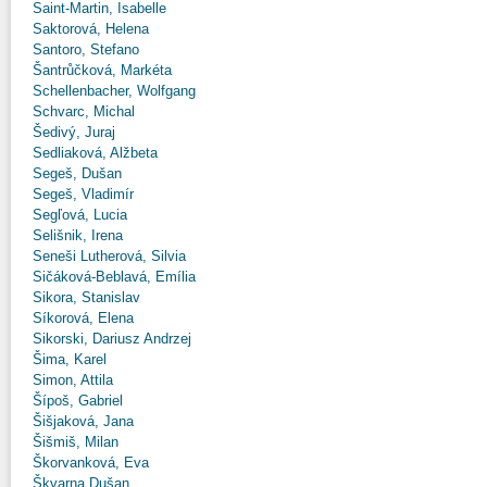
Saint-Martin, Isabelle
Saktorová, Helena
Santoro, Stefano
Šantrůčková, Markéta
Schellenbacher, Wolfgang
Schvarc, Michal
Šedivý, Juraj
Sedliaková, Alžbeta
Segeš, Dušan
Segeš, Vladimír
Segľová, Lucia
Selišnik, Irena
Seneši Lutherová, Silvia
Sičáková-Beblavá, Emília
Sikora, Stanislav
Síkorová, Elena
Sikorski, Dariusz Andrzej
Šima, Karel
Simon, Attila
Šípoš, Gabriel
Šišjaková, Jana
Šišmiš, Milan
Škorvanková, Eva
Škvarna Dušan