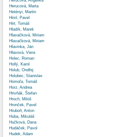
Herucová, Angelika
Herucová, Marta
Hetényi, Martin
Himl, Pavel
Hirt, Tomáš
Hladík, Marek
Hlavačková, Miriam
Hlavačková, Miriam
Hlavinka, Ján
Hlavová, Viera
Holec, Roman
Hollý, Karol
Holub, Ondřej
Holubec, Stanislav
Homoľa, Tomáš
Horz, Andrea
Hrivňák, Štefan
Hroch, Miloš
Hronček, Pavel
Hruboň, Anton
Huba, Mikuláš
Hučková, Dana
Hudáček, Pavol
Hudek, Adam