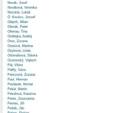
Novák, Jozef
Nováková, Veronika
Novotný, Lukáš
Ö. Kovács, József
Olejník, Milan
Olexák, Peter
Oltenau, Tina
Ondrejka, Andrej
Oros, Zuzana
Orosová, Martina
Osyková, Linda
Otčenášová, Slávka
Ozorovský, Vojtech
Pál, Viktor
Pálffy, Géza
Panczová, Zuzana
Paul, Herman
Pavlásek, Michal
Pekár, Martin
Pekařová, Katarína
Peres, Zsuzsanna
Pernes, Jiří
Pešek, Ján
Peters, Florian