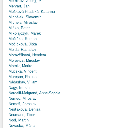
Meľnikov, Georgij P.
Mervart, Jan
Mešková Hradská, Katarína
Michálek, Slavomír
Michela, Miroslav
Mičko, Peter
Mikołajczyk, Marek
Močička, Roman
Močičková, Jitka
Molda, Rastislav
Moravčíková, Henrieta
Morovics, Miroslav
Motnik, Marko
Mucska, Vincent
Mureşan, Raluca
Nádaskay, Viliam
Nagy, Imrich
Nardelli-Malgrand, Anne-Sophie
Nemec, Miroslav
Nemeš, Jaroslav
Nešťáková, Denisa
Neumann, Tibor
Nodl, Martin
Novacká, Mária