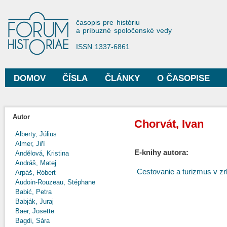
Sko
na
Forum Historiae
časopis pre históriu
hla
a príbuzné spoločenské vedy
obs
ISSN 1337-6861
DOMOV
ČÍSLA
ČLÁNKY
O ČASOPISE
Hlavné menu
Autor
Chorvát, Ivan
Alberty, Július
Almer, Jiří
E-knihy autora:
Andělová, Kristina
Andráš, Matej
Cestovanie a turizmus v z
Arpáš, Róbert
Audoin-Rouzeau, Stéphane
Babić, Petra
Babják, Juraj
Baer, Josette
Bagdi, Sára