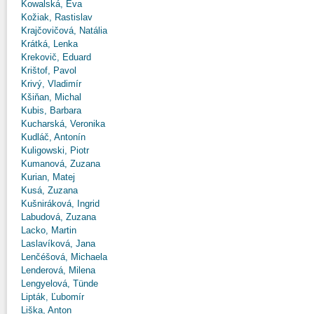
Kowalská, Eva
Kožiak, Rastislav
Krajčovičová, Natália
Krátká, Lenka
Krekovič, Eduard
Krištof, Pavol
Krivý, Vladimír
Kšiňan, Michal
Kubis, Barbara
Kucharská, Veronika
Kudláč, Antonín
Kuligowski, Piotr
Kumanová, Zuzana
Kurian, Matej
Kusá, Zuzana
Kušniráková, Ingrid
Labudová, Zuzana
Lacko, Martin
Laslavíková, Jana
Lenčéšová, Michaela
Lenderová, Milena
Lengyelová, Tünde
Lipták, Ľubomír
Liška, Anton