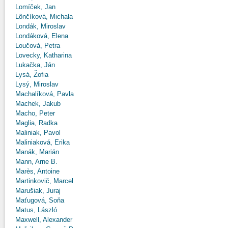
Lomíček, Jan
Lônčíková, Michala
Londák, Miroslav
Londáková, Elena
Loučová, Petra
Lovecky, Katharina
Lukačka, Ján
Lysá, Žofia
Lysý, Miroslav
Machalíková, Pavla
Machek, Jakub
Macho, Peter
Maglia, Radka
Maliniak, Pavol
Maliniaková, Erika
Manák, Marián
Mann, Arne B.
Marès, Antoine
Martinkovič, Marcel
Marušiak, Juraj
Maťugová, Soňa
Matus, László
Maxwell, Alexander