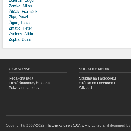
Zeleňák, Eugen
Zemko, Milan
Žifčák, František
Žigo, Pavol
Žigon, Tanja
Zmátlo, Peter
Zsoldos, Attila
Zupka, Dušan
O ČASOPISE
SOCIÁLNE MÉDIÁ
Redakčná rada
Skupina na Facebooku
Etické štandardy časopisu
Stránka na Facebooku
Pokyny pre autorov
Wikipedia
Copyright © 2007-2022,
Historický ústav SAV, v. v. i.
Edited and designed b