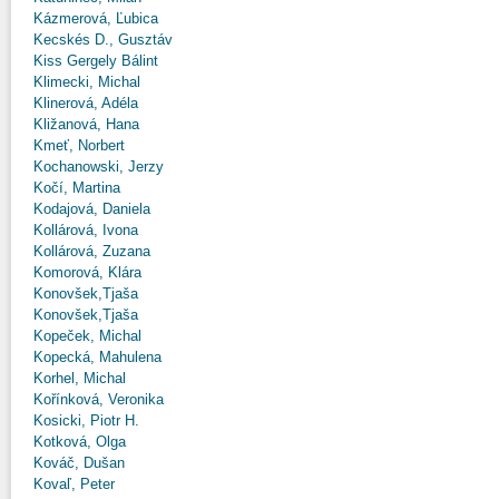
Kázmerová, Ľubica
Kecskés D., Gusztáv
Kiss Gergely Bálint
Klimecki, Michal
Klinerová, Adéla
Kližanová, Hana
Kmeť, Norbert
Kochanowski, Jerzy
Kočí, Martina
Kodajová, Daniela
Kollárová, Ivona
Kollárová, Zuzana
Komorová, Klára
Konovšek,Tjaša
Konovšek,Tjaša
Kopeček, Michal
Kopecká, Mahulena
Korhel, Michal
Kořínková, Veronika
Kosicki, Piotr H.
Kotková, Olga
Kováč, Dušan
Kovaľ, Peter