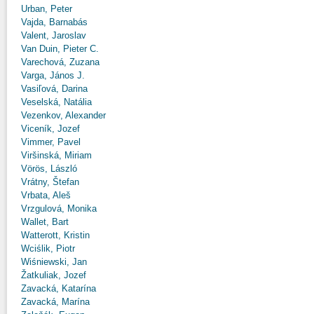
Urban, Peter
Vajda, Barnabás
Valent, Jaroslav
Van Duin, Pieter C.
Varechová, Zuzana
Varga, János J.
Vasiľová, Darina
Veselská, Natália
Vezenkov, Alexander
Viceník, Jozef
Vimmer, Pavel
Viršinská, Miriam
Vörös, László
Vrátny, Štefan
Vrbata, Aleš
Vrzgulová, Monika
Wallet, Bart
Watterott, Kristin
Wciślik, Piotr
Wiśniewski, Jan
Žatkuliak, Jozef
Zavacká, Katarína
Zavacká, Marína