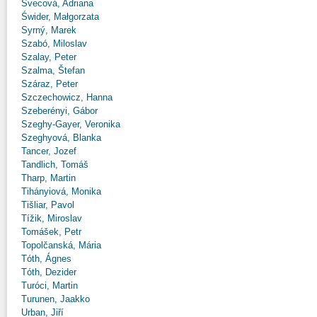
Švecová, Adriana
Świder, Małgorzata
Syrný, Marek
Szabó, Miloslav
Szalay, Peter
Szalma, Štefan
Száraz, Peter
Szczechowicz, Hanna
Szeberényi, Gábor
Szeghy-Gayer, Veronika
Szeghyová, Blanka
Tancer, Jozef
Tandlich, Tomáš
Tharp, Martin
Tihányiová, Monika
Tišliar, Pavol
Tížik, Miroslav
Tomášek, Petr
Topolčanská, Mária
Tóth, Ágnes
Tóth, Dezider
Turóci, Martin
Turunen, Jaakko
Urban, Jiří