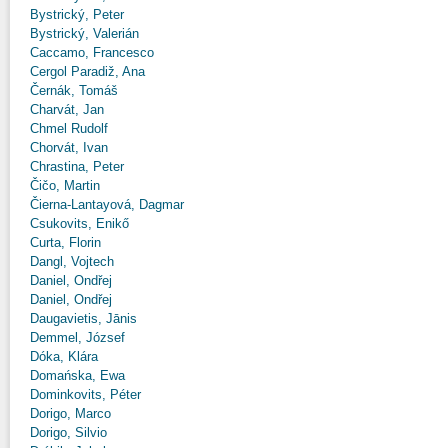
Bystrický, Peter
Bystrický, Valerián
Caccamo, Francesco
Cergol Paradiž, Ana
Černák, Tomáš
Charvát, Jan
Chmel Rudolf
Chorvát, Ivan
Chrastina, Peter
Čičo, Martin
Čierna-Lantayová, Dagmar
Csukovits, Enikő
Curta, Florin
Dangl, Vojtech
Daniel, Ondřej
Daniel, Ondřej
Daugavietis, Jānis
Demmel, József
Dóka, Klára
Domańska, Ewa
Dominkovits, Péter
Dorigo, Marco
Dorigo, Silvio