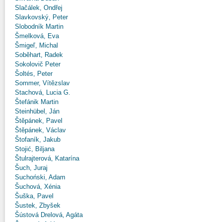
Slačálek, Ondřej
Slavkovský, Peter
Slobodník Martin
Šmelková, Eva
Šmigeľ, Michal
Soběhart, Radek
Sokolovič Peter
Šoltés, Peter
Sommer, Vítězslav
Stachová, Lucia G.
Štefánik Martin
Steinhübel, Ján
Štěpánek, Pavel
Štěpánek, Václav
Štofaník, Jakub
Stojić, Biljana
Štulrajterová, Katarína
Šuch, Juraj
Suchoński, Adam
Šuchová, Xénia
Šuška, Pavel
Šustek, Zbyšek
Šústová Drelová, Agáta