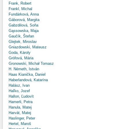
Frank, Robert
Frankl, Michal
Fundárková, Anna
Gáborová, Margita
Gabzdilová, Soňa
Gąssowska, Maja
Gaučík, Štefan
Glejtek, Miroslav
Gniazdowski, Mateusz
Goda, Károly
Grófová, Mária
Gronowski, Michał Tomasz
H. Németh, István
Haas Kianička, Daniel
Haberlandová, Katarína
Halász, Ivan
Haľko, Jozef
Hallon, Ľudovít
Hamerli, Petra
Hanula, Matej
Harvát, Matej
Haslinger, Peter
Hertel, Maroš