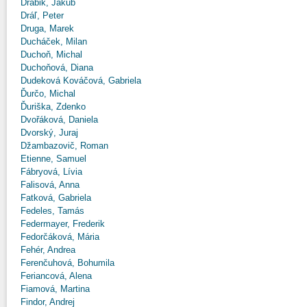
Drábik, Jakub
Dráľ, Peter
Druga, Marek
Ducháček, Milan
Duchoň, Michal
Duchoňová, Diana
Dudeková Kováčová, Gabriela
Ďurčo, Michal
Ďuriška, Zdenko
Dvořáková, Daniela
Dvorský, Juraj
Džambazovič, Roman
Etienne, Samuel
Fábryová, Lívia
Falisová, Anna
Fatková, Gabriela
Fedeles, Tamás
Federmayer, Frederik
Fedorčáková, Mária
Fehér, Andrea
Ferenčuhová, Bohumila
Feriancová, Alena
Fiamová, Martina
Findor, Andrej