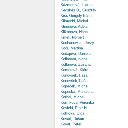
Kázmerová, Ľubica
Kecskés D., Gusztáv
Kiss Gergely Bálint
Klimecki, Michal
Klinerová, Adéla
Kližanová, Hana
Kmeť, Norbert
Kochanowski, Jerzy
Kočí, Martina
Kodajová, Daniela
Kollárová, Ivona
Kollárová, Zuzana
Komorová, Klára
Konovšek,Tjaša
Konovšek,Tjaša
Kopeček, Michal
Kopecká, Mahulena
Korhel, Michal
Kořínková, Veronika
Kosicki, Piotr H.
Kotková, Olga
Kováč, Dušan
Kovaľ, Peter