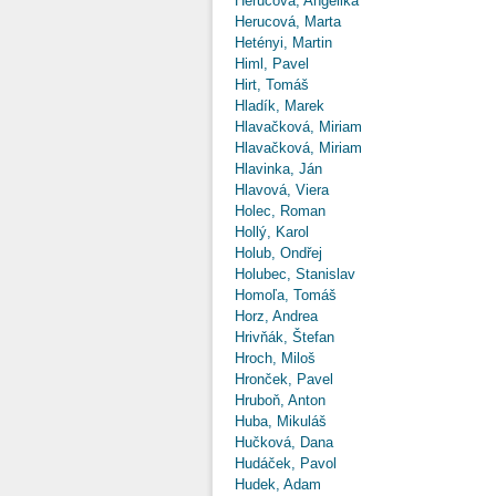
Herucová, Angelika
Herucová, Marta
Hetényi, Martin
Himl, Pavel
Hirt, Tomáš
Hladík, Marek
Hlavačková, Miriam
Hlavačková, Miriam
Hlavinka, Ján
Hlavová, Viera
Holec, Roman
Hollý, Karol
Holub, Ondřej
Holubec, Stanislav
Homoľa, Tomáš
Horz, Andrea
Hrivňák, Štefan
Hroch, Miloš
Hronček, Pavel
Hruboň, Anton
Huba, Mikuláš
Hučková, Dana
Hudáček, Pavol
Hudek, Adam