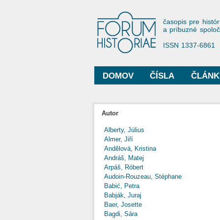
Forum His
časopis pre histór
a príbuzné spolo
ISSN 1337-6861
DOMOV
ČÍSLA
ČLÁNK
Hlavné menu
Autor
Alberty, Július
Almer, Jiří
Andělová, Kristina
Andráš, Matej
Arpáš, Róbert
Audoin-Rouzeau, Stéphane
Babić, Petra
Babják, Juraj
Baer, Josette
Bagdi, Sára