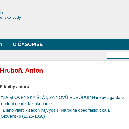
Skočiť
na
toriae
iu
hlavný
čenské vedy
obsah
Y
O ČASOPISE
Vyhľa
Hruboň, Anton
E-knihy autora:
''ZA SLOVENSKÝ ŠTÁT, ZA NOVÚ EURÓPU!'' Hlinkova garda v
období nemeckej okupácie
''Blaho vlasti - zákon najvyšší!'' Národná obec fašistická a
Slovensko (1926-1938)