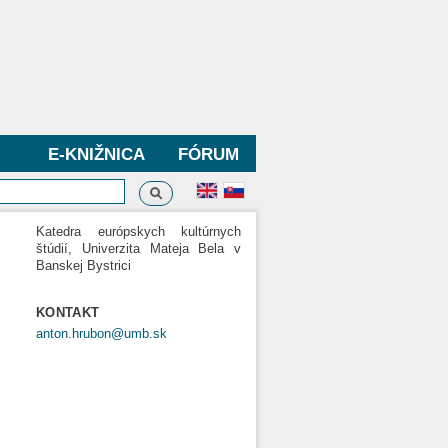
E-KNIŽNICA
FÓRUM
Vyhľadávanie
dávanie
Katedra európskych kultúrnych
štúdií, Univerzita Mateja Bela v
Banskej Bystrici
KONTAKT
anton.hrubon@umb.sk