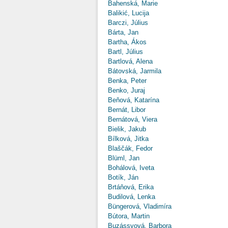
Bahenská, Marie
Balikić, Lucija
Barczi, Július
Bárta, Jan
Bartha, Ákos
Bartl, Július
Bartlová, Alena
Bátovská, Jarmila
Benka, Peter
Benko, Juraj
Beňová, Katarína
Bernát, Libor
Bernátová, Viera
Bielik, Jakub
Bílková, Jitka
Blaščák, Fedor
Blüml, Jan
Bohálová, Iveta
Botík, Ján
Brtáňová, Erika
Budilová, Lenka
Büngerová, Vladimíra
Bútora, Martin
Buzássyová, Barbora