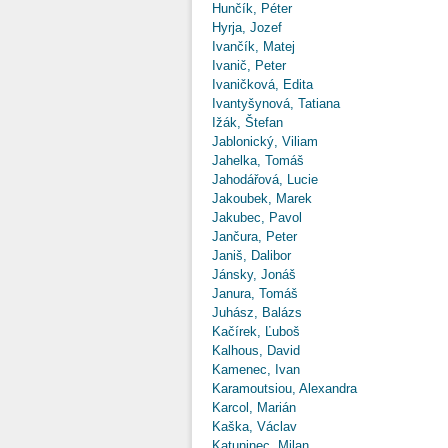
Hunčík, Péter
Hyrja, Jozef
Ivančík, Matej
Ivanič, Peter
Ivaničková, Edita
Ivantyšynová, Tatiana
Ižák, Štefan
Jablonický, Viliam
Jahelka, Tomáš
Jahodářová, Lucie
Jakoubek, Marek
Jakubec, Pavol
Jančura, Peter
Janiš, Dalibor
Jánsky, Jonáš
Janura, Tomáš
Juhász, Balázs
Kačírek, Ľuboš
Kalhous, David
Kamenec, Ivan
Karamoutsiou, Alexandra
Karcol, Marián
Kaška, Václav
Katuninec, Milan