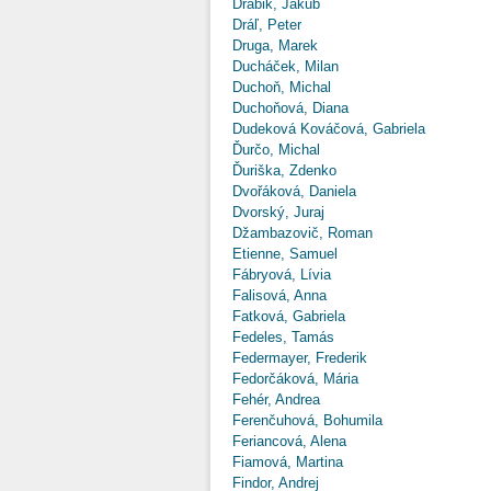
Drábik, Jakub
Dráľ, Peter
Druga, Marek
Ducháček, Milan
Duchoň, Michal
Duchoňová, Diana
Dudeková Kováčová, Gabriela
Ďurčo, Michal
Ďuriška, Zdenko
Dvořáková, Daniela
Dvorský, Juraj
Džambazovič, Roman
Etienne, Samuel
Fábryová, Lívia
Falisová, Anna
Fatková, Gabriela
Fedeles, Tamás
Federmayer, Frederik
Fedorčáková, Mária
Fehér, Andrea
Ferenčuhová, Bohumila
Feriancová, Alena
Fiamová, Martina
Findor, Andrej