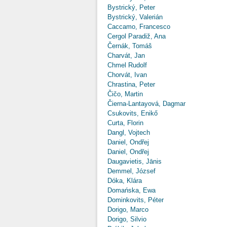
Bystrický, Peter
Bystrický, Valerián
Caccamo, Francesco
Cergol Paradiž, Ana
Černák, Tomáš
Charvát, Jan
Chmel Rudolf
Chorvát, Ivan
Chrastina, Peter
Čičo, Martin
Čierna-Lantayová, Dagmar
Csukovits, Enikő
Curta, Florin
Dangl, Vojtech
Daniel, Ondřej
Daniel, Ondřej
Daugavietis, Jānis
Demmel, József
Dóka, Klára
Domańska, Ewa
Dominkovits, Péter
Dorigo, Marco
Dorigo, Silvio