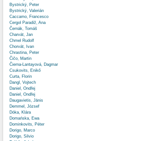
Bystrický, Peter
Bystrický, Valerián
Caccamo, Francesco
Cergol Paradiž, Ana
Černák, Tomáš
Charvát, Jan
Chmel Rudolf
Chorvát, Ivan
Chrastina, Peter
Čičo, Martin
Čierna-Lantayová, Dagmar
Csukovits, Enikő
Curta, Florin
Dangl, Vojtech
Daniel, Ondřej
Daniel, Ondřej
Daugavietis, Jānis
Demmel, József
Dóka, Klára
Domańska, Ewa
Dominkovits, Péter
Dorigo, Marco
Dorigo, Silvio