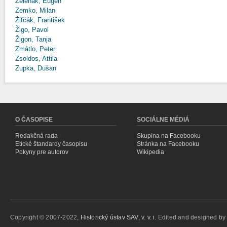
Zeleňák, Eugen
Zemko, Milan
Žifčák, František
Žigo, Pavol
Žigon, Tanja
Zmátlo, Peter
Zsoldos, Attila
Zupka, Dušan
O ČASOPISE
SOCIÁLNE MÉDIÁ
Redakčná rada
Skupina na Facebooku
Etické štandardy časopisu
Stránka na Facebooku
Pokyny pre autorov
Wikipedia
Copyright © 2007-2022,
Historický ústav SAV, v. v. i.
Edited and designed b