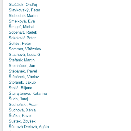
Slačálek, Ondřej
Slavkovský, Peter
Slobodník Martin
Šmelková, Eva
Šmigeľ, Michal
Soběhart, Radek
Sokolovič Peter
Šoltés, Peter
Sommer, Vítězslav
Stachová, Lucia G.
Štefánik Martin
Steinhübel, Ján
Štěpánek, Pavel
Štěpánek, Václav
Štofaník, Jakub
Stojić, Biljana
Štulrajterová, Katarína
Šuch, Juraj
Suchoński, Adam
Šuchová, Xénia
Šuška, Pavel
Šustek, Zbyšek
Šústová Drelová, Agáta