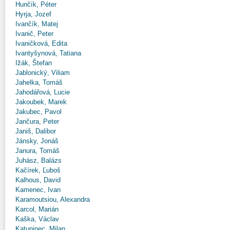
Hunčík, Péter
Hyrja, Jozef
Ivančík, Matej
Ivanič, Peter
Ivaničková, Edita
Ivantyšynová, Tatiana
Ižák, Štefan
Jablonický, Viliam
Jahelka, Tomáš
Jahodářová, Lucie
Jakoubek, Marek
Jakubec, Pavol
Jančura, Peter
Janiš, Dalibor
Jánsky, Jonáš
Janura, Tomáš
Juhász, Balázs
Kačírek, Ľuboš
Kalhous, David
Kamenec, Ivan
Karamoutsiou, Alexandra
Karcol, Marián
Kaška, Václav
Katuninec, Milan