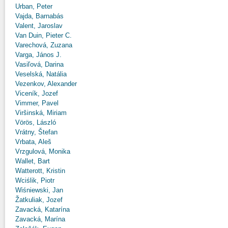
Urban, Peter
Vajda, Barnabás
Valent, Jaroslav
Van Duin, Pieter C.
Varechová, Zuzana
Varga, János J.
Vasiľová, Darina
Veselská, Natália
Vezenkov, Alexander
Viceník, Jozef
Vimmer, Pavel
Viršinská, Miriam
Vörös, László
Vrátny, Štefan
Vrbata, Aleš
Vrzgulová, Monika
Wallet, Bart
Watterott, Kristin
Wciślik, Piotr
Wiśniewski, Jan
Žatkuliak, Jozef
Zavacká, Katarína
Zavacká, Marína