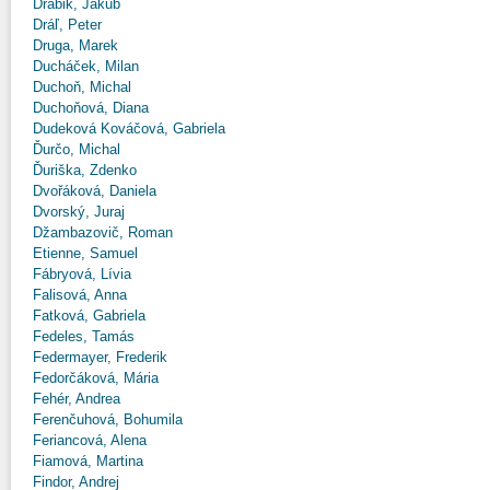
Drábik, Jakub
Dráľ, Peter
Druga, Marek
Ducháček, Milan
Duchoň, Michal
Duchoňová, Diana
Dudeková Kováčová, Gabriela
Ďurčo, Michal
Ďuriška, Zdenko
Dvořáková, Daniela
Dvorský, Juraj
Džambazovič, Roman
Etienne, Samuel
Fábryová, Lívia
Falisová, Anna
Fatková, Gabriela
Fedeles, Tamás
Federmayer, Frederik
Fedorčáková, Mária
Fehér, Andrea
Ferenčuhová, Bohumila
Feriancová, Alena
Fiamová, Martina
Findor, Andrej