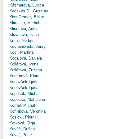
Kázmerová, Ľubica
Kecskés D., Gusztáv
Kiss Gergely Bálint
Klimecki, Michal
Klinerová, Adéla
Kližanová, Hana
Kmeť, Norbert
Kochanowski, Jerzy
Kočí, Martina
Kodajová, Daniela
Kollárová, Ivona
Kollárová, Zuzana
Komorová, Klára
Konovšek,Tjaša
Konovšek,Tjaša
Kopeček, Michal
Kopecká, Mahulena
Korhel, Michal
Kořínková, Veronika
Kosicki, Piotr H.
Kotková, Olga
Kováč, Dušan
Kovaľ, Peter