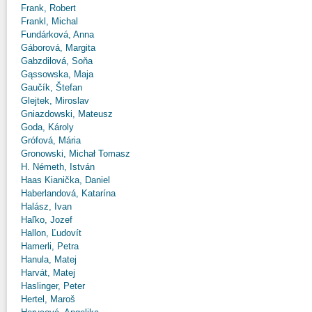
Frank, Robert
Frankl, Michal
Fundárková, Anna
Gáborová, Margita
Gabzdilová, Soňa
Gąssowska, Maja
Gaučík, Štefan
Glejtek, Miroslav
Gniazdowski, Mateusz
Goda, Károly
Grófová, Mária
Gronowski, Michał Tomasz
H. Németh, István
Haas Kianička, Daniel
Haberlandová, Katarína
Halász, Ivan
Haľko, Jozef
Hallon, Ľudovít
Hamerli, Petra
Hanula, Matej
Harvát, Matej
Haslinger, Peter
Hertel, Maroš