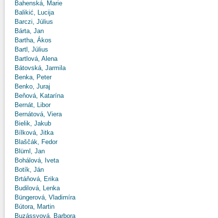
Bahenská, Marie
Balikić, Lucija
Barczi, Július
Bárta, Jan
Bartha, Ákos
Bartl, Július
Bartlová, Alena
Bátovská, Jarmila
Benka, Peter
Benko, Juraj
Beňová, Katarína
Bernát, Libor
Bernátová, Viera
Bielik, Jakub
Bílková, Jitka
Blaščák, Fedor
Blüml, Jan
Bohálová, Iveta
Botík, Ján
Brtáňová, Erika
Budilová, Lenka
Büngerová, Vladimíra
Bútora, Martin
Buzássyová, Barbora