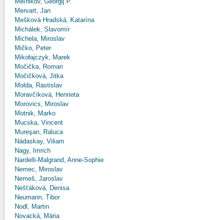
Meľnikov, Georgij P.
Mervart, Jan
Mešková Hradská, Katarína
Michálek, Slavomír
Michela, Miroslav
Mičko, Peter
Mikołajczyk, Marek
Močička, Roman
Močičková, Jitka
Molda, Rastislav
Moravčíková, Henrieta
Morovics, Miroslav
Motnik, Marko
Mucska, Vincent
Mureşan, Raluca
Nádaskay, Viliam
Nagy, Imrich
Nardelli-Malgrand, Anne-Sophie
Nemec, Miroslav
Nemeš, Jaroslav
Nešťáková, Denisa
Neumann, Tibor
Nodl, Martin
Novacká, Mária