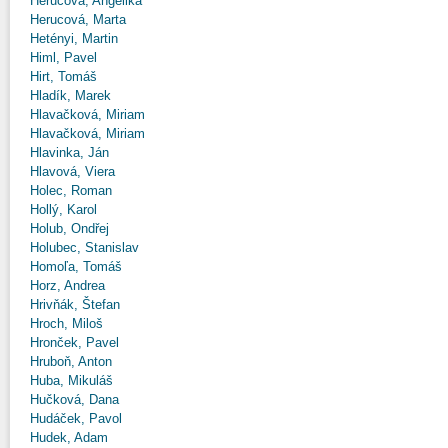
Herucová, Angelika
Herucová, Marta
Hetényi, Martin
Himl, Pavel
Hirt, Tomáš
Hladík, Marek
Hlavačková, Miriam
Hlavačková, Miriam
Hlavinka, Ján
Hlavová, Viera
Holec, Roman
Hollý, Karol
Holub, Ondřej
Holubec, Stanislav
Homoľa, Tomáš
Horz, Andrea
Hrivňák, Štefan
Hroch, Miloš
Hronček, Pavel
Hruboň, Anton
Huba, Mikuláš
Hučková, Dana
Hudáček, Pavol
Hudek, Adam