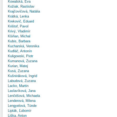
Kowalská, Eva
Kožiak, Rastislav
Krajčovičová, Natália
Krátká, Lenka
Krekovič, Eduard
Krištof, Pavol
Krivý, Vladimír
Kšiňan, Michal
Kubis, Barbara
Kucharská, Veronika
Kudláč, Antonín
Kuligowski, Piotr
Kumanová, Zuzana
Kurian, Matej
Kusá, Zuzana
Kušniráková, Ingrid
Labudová, Zuzana
Lacko, Martin
Laslavíková, Jana
Lenčéšová, Michaela
Lenderová, Milena
Lengyelová, Tünde
Lipták, Ľubomír
Liška, Anton