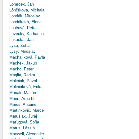
Lomíček, Jan
Lônčíková, Michala
Londák, Miroslav
Londáková, Elena
Loučová, Petra
Lovecky, Katharina
Lukačka, Ján
Lysá, Žofia
Lysý, Miroslav
Machalíková, Pavla
Machek, Jakub
Macho, Peter
Maglia, Radka
Maliniak, Pavol
Maliniaková, Erika
Manák, Marián
Mann, Arne B.
Marès, Antoine
Martinkovič, Marcel
Marušiak, Juraj
Maťugová, Soňa
Matus, László
Maxwell, Alexander