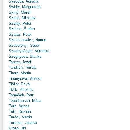
Švecová, Adriana
Świder, Małgorzata
Syrný, Marek
Szabó, Miloslav
Szalay, Peter
Szalma, Štefan
Száraz, Peter
Szczechowicz, Hanna
Szeberényi, Gábor
Szeghy-Gayer, Veronika
Szeghyová, Blanka
Tancer, Jozef
Tandlich, Tomáš
Tharp, Martin
Tihányiová, Monika
Tišliar, Pavol
Tížik, Miroslav
Tomášek, Petr
Topolčanská, Mária
Tóth, Ágnes
Tóth, Dezider
Turóci, Martin
Turunen, Jaakko
Urban, Jiří