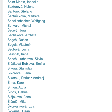
Saint-Martin, Isabelle
Saktorová, Helena
Santoro, Stefano
Šantrůčková, Markéta
Schellenbacher, Wolfgang
Schvarc, Michal
Šedivý, Juraj
Sedliaková, Alžbeta
Segeš, Dušan
Segeš, Vladimír
Segľová, Lucia
Selišnik, Irena
Seneši Lutherová, Silvia
Sičáková-Beblavá, Emília
Sikora, Stanislav
Síkorová, Elena
Sikorski, Dariusz Andrzej
Šima, Karel
Simon, Attila
Šípoš, Gabriel
Šišjaková, Jana
Šišmiš, Milan
Škorvanková, Eva
Škvarna Dušan