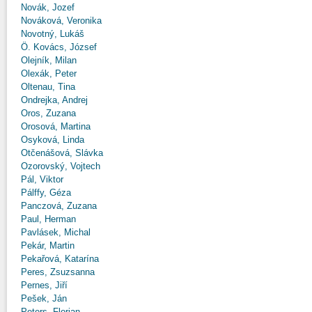
Novák, Jozef
Nováková, Veronika
Novotný, Lukáš
Ö. Kovács, József
Olejník, Milan
Olexák, Peter
Oltenau, Tina
Ondrejka, Andrej
Oros, Zuzana
Orosová, Martina
Osyková, Linda
Otčenášová, Slávka
Ozorovský, Vojtech
Pál, Viktor
Pálffy, Géza
Panczová, Zuzana
Paul, Herman
Pavlásek, Michal
Pekár, Martin
Pekařová, Katarína
Peres, Zsuzsanna
Pernes, Jiří
Pešek, Ján
Peters, Florian