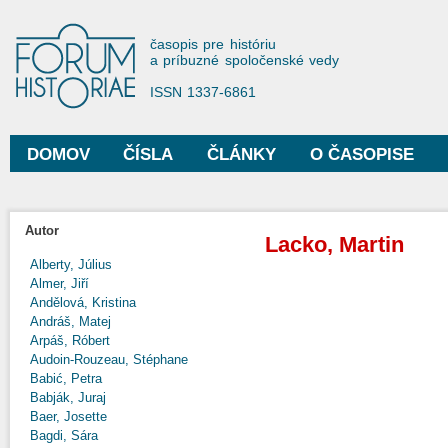
Sko
na
Forum Historiae
časopis pre históriu
hla
a príbuzné spoločenské vedy
obs
ISSN 1337-6861
DOMOV
ČÍSLA
ČLÁNKY
O ČASOPISE
Hlavné menu
Autor
Lacko, Martin
Alberty, Július
Almer, Jiří
Andělová, Kristina
Andráš, Matej
Arpáš, Róbert
Audoin-Rouzeau, Stéphane
Babić, Petra
Babják, Juraj
Baer, Josette
Bagdi, Sára