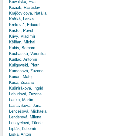
Kowalská, Eva
Kožiak, Rastislav
Krajčovičová, Natália
Krátká, Lenka
Krekovič, Eduard
Krištof, Pavol
Krivý, Vladimír
Kšiňan, Michal
Kubis, Barbara
Kucharská, Veronika
Kudláč, Antonín
Kuligowski, Piotr
Kumanová, Zuzana
Kurian, Matej
Kusá, Zuzana
Kušniráková, Ingrid
Labudová, Zuzana
Lacko, Martin
Laslavíková, Jana
Lenčéšová, Michaela
Lenderová, Milena
Lengyelová, Tünde
Lipták, Ľubomír
Liška, Anton