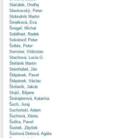
Slačálek, Ondřej
Slavkovský, Peter
Slobodník Martin
Šmelková, Eva
Šmigeľ, Michal
Soběhart, Radek
Sokolovič Peter
Šoltés, Peter
Sommer, Vítězslav
Stachová, Lucia G.
Štefánik Martin
Steinhübel, Ján
Štěpánek, Pavel
Štěpánek, Václav
Štofaník, Jakub
Stojić, Biljana
Štulrajterová, Katarína
Šuch, Juraj
Suchoński, Adam
Šuchová, Xénia
Šuška, Pavel
Šustek, Zbyšek
Šústová Drelová, Agáta