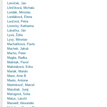
Lomíček, Jan
Lônčíková, Michala
Londák, Miroslav
Londáková, Elena
Loučová, Petra
Lovecky, Katharina
Lukačka, Ján
Lysá, Žofia
Lysý, Miroslav
Machalíková, Pavla
Machek, Jakub
Macho, Peter
Maglia, Radka
Maliniak, Pavol
Maliniaková, Erika
Manák, Marián
Mann, Arne B.
Marès, Antoine
Martinkovič, Marcel
Marušiak, Juraj
Maťugová, Soňa
Matus, László
Maxwell, Alexander