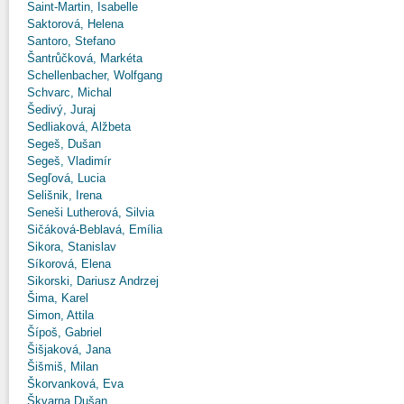
Saint-Martin, Isabelle
Saktorová, Helena
Santoro, Stefano
Šantrůčková, Markéta
Schellenbacher, Wolfgang
Schvarc, Michal
Šedivý, Juraj
Sedliaková, Alžbeta
Segeš, Dušan
Segeš, Vladimír
Segľová, Lucia
Selišnik, Irena
Seneši Lutherová, Silvia
Sičáková-Beblavá, Emília
Sikora, Stanislav
Síkorová, Elena
Sikorski, Dariusz Andrzej
Šima, Karel
Simon, Attila
Šípoš, Gabriel
Šišjaková, Jana
Šišmiš, Milan
Škorvanková, Eva
Škvarna Dušan