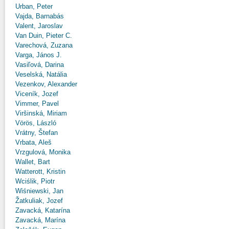
Urban, Peter
Vajda, Barnabás
Valent, Jaroslav
Van Duin, Pieter C.
Varechová, Zuzana
Varga, János J.
Vasiľová, Darina
Veselská, Natália
Vezenkov, Alexander
Viceník, Jozef
Vimmer, Pavel
Viršinská, Miriam
Vörös, László
Vrátny, Štefan
Vrbata, Aleš
Vrzgulová, Monika
Wallet, Bart
Watterott, Kristin
Wciślik, Piotr
Wiśniewski, Jan
Žatkuliak, Jozef
Zavacká, Katarína
Zavacká, Marína