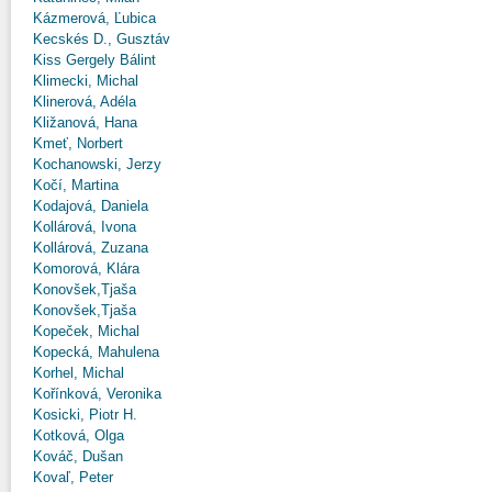
Kázmerová, Ľubica
Kecskés D., Gusztáv
Kiss Gergely Bálint
Klimecki, Michal
Klinerová, Adéla
Kližanová, Hana
Kmeť, Norbert
Kochanowski, Jerzy
Kočí, Martina
Kodajová, Daniela
Kollárová, Ivona
Kollárová, Zuzana
Komorová, Klára
Konovšek,Tjaša
Konovšek,Tjaša
Kopeček, Michal
Kopecká, Mahulena
Korhel, Michal
Kořínková, Veronika
Kosicki, Piotr H.
Kotková, Olga
Kováč, Dušan
Kovaľ, Peter