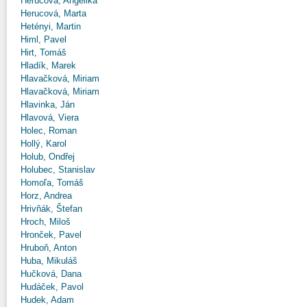
Herucová, Angelika
Herucová, Marta
Hetényi, Martin
Himl, Pavel
Hirt, Tomáš
Hladík, Marek
Hlavačková, Miriam
Hlavačková, Miriam
Hlavinka, Ján
Hlavová, Viera
Holec, Roman
Hollý, Karol
Holub, Ondřej
Holubec, Stanislav
Homoľa, Tomáš
Horz, Andrea
Hrivňák, Štefan
Hroch, Miloš
Hronček, Pavel
Hruboň, Anton
Huba, Mikuláš
Hučková, Dana
Hudáček, Pavol
Hudek, Adam