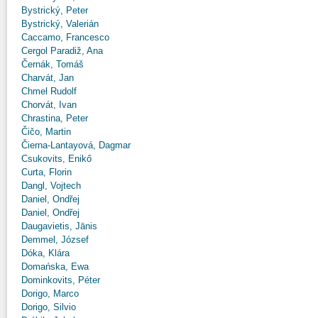
Bystrický, Peter
Bystrický, Valerián
Caccamo, Francesco
Cergol Paradiž, Ana
Černák, Tomáš
Charvát, Jan
Chmel Rudolf
Chorvát, Ivan
Chrastina, Peter
Čičo, Martin
Čierna-Lantayová, Dagmar
Csukovits, Enikő
Curta, Florin
Dangl, Vojtech
Daniel, Ondřej
Daniel, Ondřej
Daugavietis, Jānis
Demmel, József
Dóka, Klára
Domańska, Ewa
Dominkovits, Péter
Dorigo, Marco
Dorigo, Silvio