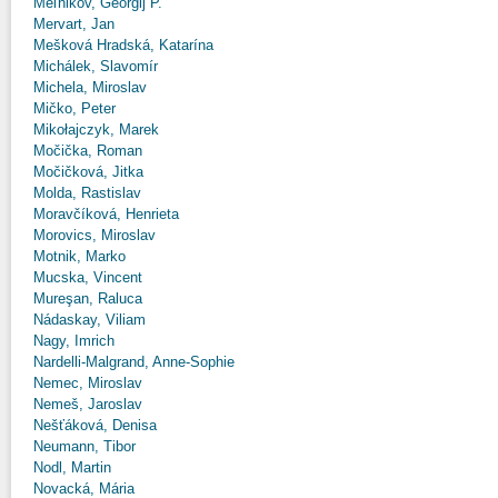
Meľnikov, Georgij P.
Mervart, Jan
Mešková Hradská, Katarína
Michálek, Slavomír
Michela, Miroslav
Mičko, Peter
Mikołajczyk, Marek
Močička, Roman
Močičková, Jitka
Molda, Rastislav
Moravčíková, Henrieta
Morovics, Miroslav
Motnik, Marko
Mucska, Vincent
Mureşan, Raluca
Nádaskay, Viliam
Nagy, Imrich
Nardelli-Malgrand, Anne-Sophie
Nemec, Miroslav
Nemeš, Jaroslav
Nešťáková, Denisa
Neumann, Tibor
Nodl, Martin
Novacká, Mária