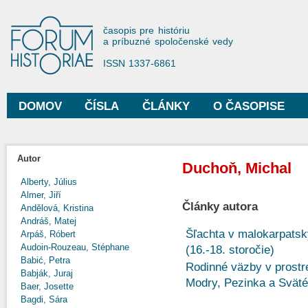
Sko
na
Forum Historiae
časopis pre históriu
hla
a príbuzné spoločenské vedy
obs
ISSN 1337-6861
DOMOV
ČÍSLA
ČLÁNKY
O ČASOPISE
Hlavné menu
Autor
Duchoň, Michal
Alberty, Július
Almer, Jiří
Články autora
Andělová, Kristina
Andráš, Matej
Šľachta v malokarpats
Arpáš, Róbert
Audoin-Rouzeau, Stéphane
(16.-18. storočie)
Babić, Petra
Rodinné väzby v prostre
Babják, Juraj
Modry, Pezinka a Sväté
Baer, Josette
Bagdi, Sára