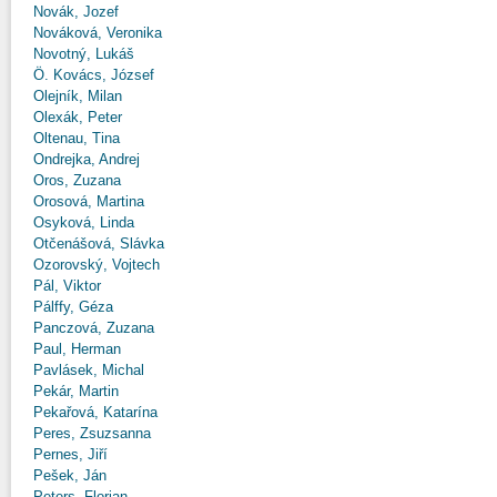
Novák, Jozef
Nováková, Veronika
Novotný, Lukáš
Ö. Kovács, József
Olejník, Milan
Olexák, Peter
Oltenau, Tina
Ondrejka, Andrej
Oros, Zuzana
Orosová, Martina
Osyková, Linda
Otčenášová, Slávka
Ozorovský, Vojtech
Pál, Viktor
Pálffy, Géza
Panczová, Zuzana
Paul, Herman
Pavlásek, Michal
Pekár, Martin
Pekařová, Katarína
Peres, Zsuzsanna
Pernes, Jiří
Pešek, Ján
Peters, Florian