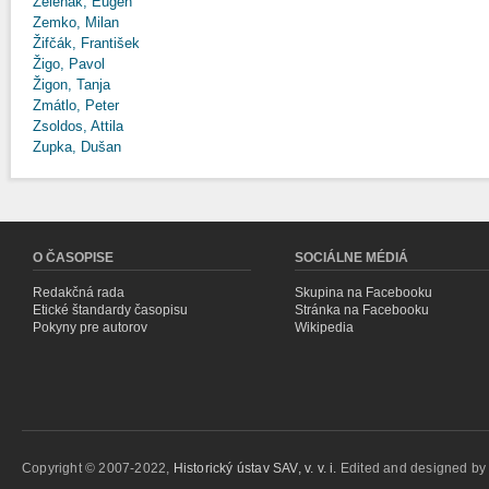
Zeleňák, Eugen
Zemko, Milan
Žifčák, František
Žigo, Pavol
Žigon, Tanja
Zmátlo, Peter
Zsoldos, Attila
Zupka, Dušan
O ČASOPISE
SOCIÁLNE MÉDIÁ
Redakčná rada
Skupina na Facebooku
Etické štandardy časopisu
Stránka na Facebooku
Pokyny pre autorov
Wikipedia
Copyright © 2007-2022,
Historický ústav SAV, v. v. i.
Edited and designed b