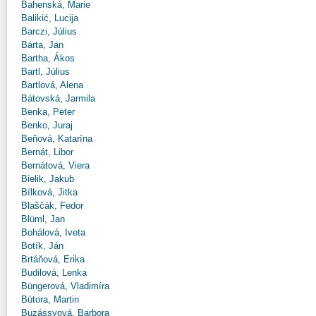
Bahenská, Marie
Balikić, Lucija
Barczi, Július
Bárta, Jan
Bartha, Ákos
Bartl, Július
Bartlová, Alena
Bátovská, Jarmila
Benka, Peter
Benko, Juraj
Beňová, Katarína
Bernát, Libor
Bernátová, Viera
Bielik, Jakub
Bílková, Jitka
Blaščák, Fedor
Blüml, Jan
Bohálová, Iveta
Botík, Ján
Brtáňová, Erika
Budilová, Lenka
Büngerová, Vladimíra
Bútora, Martin
Buzássyová, Barbora