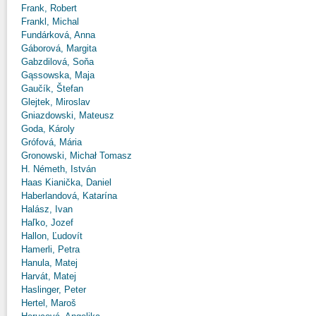
Frank, Robert
Frankl, Michal
Fundárková, Anna
Gáborová, Margita
Gabzdilová, Soňa
Gąssowska, Maja
Gaučík, Štefan
Glejtek, Miroslav
Gniazdowski, Mateusz
Goda, Károly
Grófová, Mária
Gronowski, Michał Tomasz
H. Németh, István
Haas Kianička, Daniel
Haberlandová, Katarína
Halász, Ivan
Haľko, Jozef
Hallon, Ľudovít
Hamerli, Petra
Hanula, Matej
Harvát, Matej
Haslinger, Peter
Hertel, Maroš