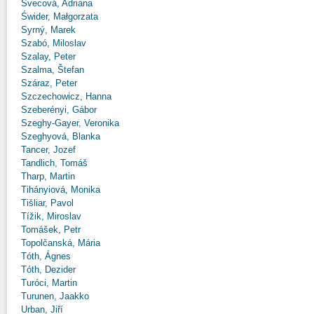
Švecová, Adriana
Świder, Małgorzata
Syrný, Marek
Szabó, Miloslav
Szalay, Peter
Szalma, Štefan
Száraz, Peter
Szczechowicz, Hanna
Szeberényi, Gábor
Szeghy-Gayer, Veronika
Szeghyová, Blanka
Tancer, Jozef
Tandlich, Tomáš
Tharp, Martin
Tihányiová, Monika
Tišliar, Pavol
Tížik, Miroslav
Tomášek, Petr
Topolčanská, Mária
Tóth, Ágnes
Tóth, Dezider
Turóci, Martin
Turunen, Jaakko
Urban, Jiří