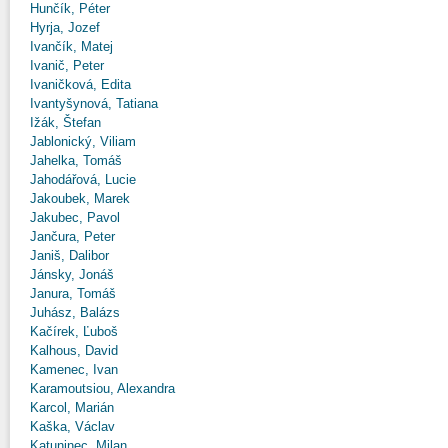
Hunčík, Péter
Hyrja, Jozef
Ivančík, Matej
Ivanič, Peter
Ivaničková, Edita
Ivantyšynová, Tatiana
Ižák, Štefan
Jablonický, Viliam
Jahelka, Tomáš
Jahodářová, Lucie
Jakoubek, Marek
Jakubec, Pavol
Jančura, Peter
Janiš, Dalibor
Jánsky, Jonáš
Janura, Tomáš
Juhász, Balázs
Kačírek, Ľuboš
Kalhous, David
Kamenec, Ivan
Karamoutsiou, Alexandra
Karcol, Marián
Kaška, Václav
Katuninec, Milan