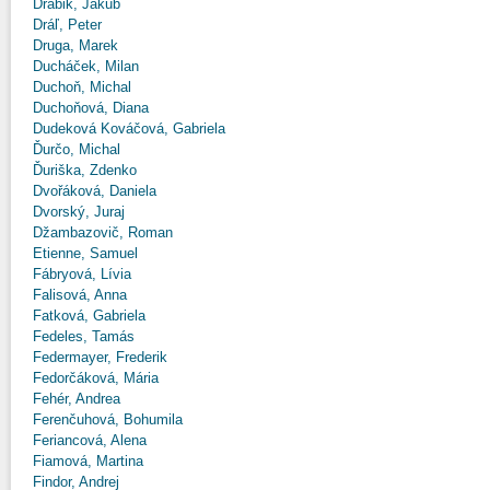
Drábik, Jakub
Dráľ, Peter
Druga, Marek
Ducháček, Milan
Duchoň, Michal
Duchoňová, Diana
Dudeková Kováčová, Gabriela
Ďurčo, Michal
Ďuriška, Zdenko
Dvořáková, Daniela
Dvorský, Juraj
Džambazovič, Roman
Etienne, Samuel
Fábryová, Lívia
Falisová, Anna
Fatková, Gabriela
Fedeles, Tamás
Federmayer, Frederik
Fedorčáková, Mária
Fehér, Andrea
Ferenčuhová, Bohumila
Feriancová, Alena
Fiamová, Martina
Findor, Andrej