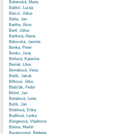
Bahenská, Marie
Balikić, Lucija
Barczi, Július
Bárta, Jan
Bartha, Ákos
Bartl, Július
Bartlová, Alena
Bátovská, Jarmila
Benka, Peter
Benko, Juraj
Beňová, Katarína
Bernát, Libor
Bernátová, Viera
Bielik, Jakub
Bílková, Jitka
Blaščák, Fedor
Blüml, Jan
Bohálová, Iveta
Botík, Ján
Brtáňová, Erika
Budilová, Lenka
Büngerová, Vladimíra
Bútora, Martin
Buzássyová, Barbora