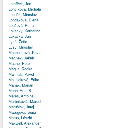
Lomíček, Jan
Lônčíková, Michala
Londák, Miroslav
Londáková, Elena
Loučová, Petra
Lovecky, Katharina
Lukačka, Ján
Lysá, Žofia
Lysý, Miroslav
Machalíková, Pavla
Machek, Jakub
Macho, Peter
Maglia, Radka
Maliniak, Pavol
Maliniaková, Erika
Manák, Marián
Mann, Arne B.
Marès, Antoine
Martinkovič, Marcel
Marušiak, Juraj
Maťugová, Soňa
Matus, László
Maxwell, Alexander