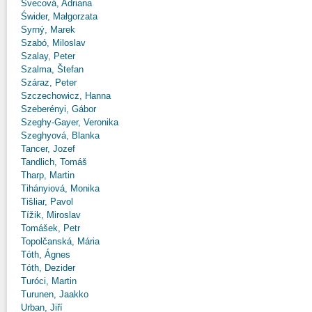
Švecová, Adriana
Świder, Małgorzata
Syrný, Marek
Szabó, Miloslav
Szalay, Peter
Szalma, Štefan
Száraz, Peter
Szczechowicz, Hanna
Szeberényi, Gábor
Szeghy-Gayer, Veronika
Szeghyová, Blanka
Tancer, Jozef
Tandlich, Tomáš
Tharp, Martin
Tihányiová, Monika
Tišliar, Pavol
Tížik, Miroslav
Tomášek, Petr
Topolčanská, Mária
Tóth, Ágnes
Tóth, Dezider
Turóci, Martin
Turunen, Jaakko
Urban, Jiří