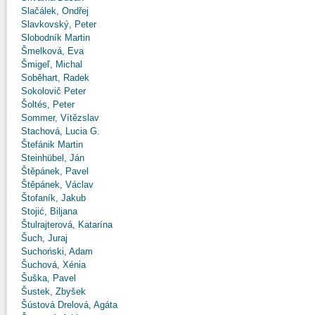
Slačálek, Ondřej
Slavkovský, Peter
Slobodník Martin
Šmelková, Eva
Šmigeľ, Michal
Soběhart, Radek
Sokolovič Peter
Šoltés, Peter
Sommer, Vítězslav
Stachová, Lucia G.
Štefánik Martin
Steinhübel, Ján
Štěpánek, Pavel
Štěpánek, Václav
Štofaník, Jakub
Stojić, Biljana
Štulrajterová, Katarína
Šuch, Juraj
Suchoński, Adam
Šuchová, Xénia
Šuška, Pavel
Šustek, Zbyšek
Šústová Drelová, Agáta