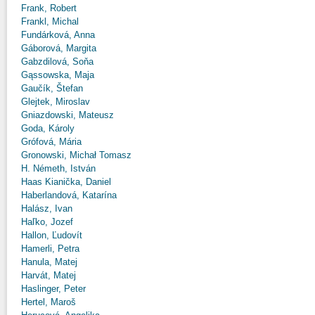
Frank, Robert
Frankl, Michal
Fundárková, Anna
Gáborová, Margita
Gabzdilová, Soňa
Gąssowska, Maja
Gaučík, Štefan
Glejtek, Miroslav
Gniazdowski, Mateusz
Goda, Károly
Grófová, Mária
Gronowski, Michał Tomasz
H. Németh, István
Haas Kianička, Daniel
Haberlandová, Katarína
Halász, Ivan
Haľko, Jozef
Hallon, Ľudovít
Hamerli, Petra
Hanula, Matej
Harvát, Matej
Haslinger, Peter
Hertel, Maroš