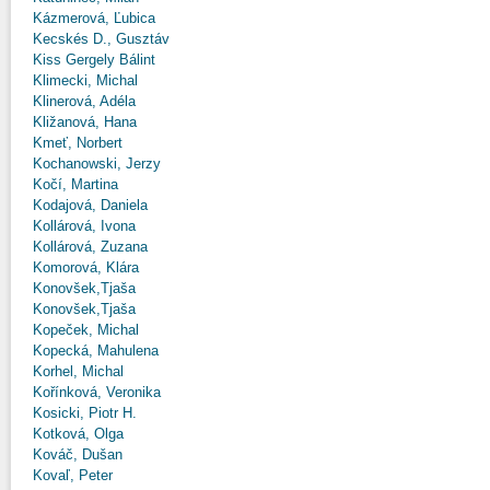
Kázmerová, Ľubica
Kecskés D., Gusztáv
Kiss Gergely Bálint
Klimecki, Michal
Klinerová, Adéla
Kližanová, Hana
Kmeť, Norbert
Kochanowski, Jerzy
Kočí, Martina
Kodajová, Daniela
Kollárová, Ivona
Kollárová, Zuzana
Komorová, Klára
Konovšek,Tjaša
Konovšek,Tjaša
Kopeček, Michal
Kopecká, Mahulena
Korhel, Michal
Kořínková, Veronika
Kosicki, Piotr H.
Kotková, Olga
Kováč, Dušan
Kovaľ, Peter