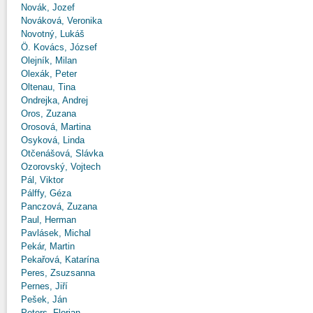
Novák, Jozef
Nováková, Veronika
Novotný, Lukáš
Ö. Kovács, József
Olejník, Milan
Olexák, Peter
Oltenau, Tina
Ondrejka, Andrej
Oros, Zuzana
Orosová, Martina
Osyková, Linda
Otčenášová, Slávka
Ozorovský, Vojtech
Pál, Viktor
Pálffy, Géza
Panczová, Zuzana
Paul, Herman
Pavlásek, Michal
Pekár, Martin
Pekařová, Katarína
Peres, Zsuzsanna
Pernes, Jiří
Pešek, Ján
Peters, Florian