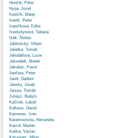
Hunčík, Péter
Hyrja, Jozef
Ivančík, Matej
Ivanič, Peter
Ivaničková, Edita
Ivantyšynová, Tatiana
Ižák, Štefan
Jablonický, Viliam
Jahelka, Tomáš
Jahodářová, Lucie
Jakoubek, Marek
Jakubec, Pavol
Jančura, Peter
Janiš, Dalibor
Jánsky, Jonáš
Janura, Tomáš
Juhász, Balázs
Kačírek, Ľuboš
Kalhous, David
Kamenec, Ivan
Karamoutsiou, Alexandra
Karcol, Marián
Kaška, Václav
Katuninec, Milan