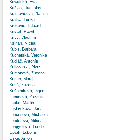
Kowalská, Eva
Kožiak, Rastislav
Krajčovičová, Natália
Krátká, Lenka
Krekovič, Eduard
Krištof, Pavol
Krivý, Vladimír
Kšiňan, Michal
Kubis, Barbara
Kucharská, Veronika
Kudláč, Antonín
Kuligowski, Piotr
Kumanová, Zuzana
Kurian, Matej
Kusá, Zuzana
Kušniráková, Ingrid
Labudová, Zuzana
Lacko, Martin
Laslavíková, Jana
Lenčéšová, Michaela
Lenderová, Milena
Lengyelová, Tünde
Lipták, Ľubomír
Liška, Anton