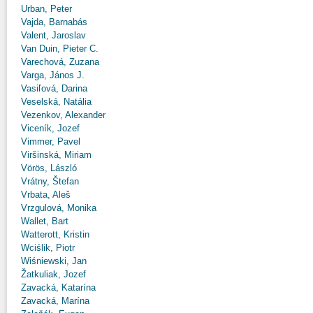
Urban, Peter
Vajda, Barnabás
Valent, Jaroslav
Van Duin, Pieter C.
Varechová, Zuzana
Varga, János J.
Vasiľová, Darina
Veselská, Natália
Vezenkov, Alexander
Viceník, Jozef
Vimmer, Pavel
Viršinská, Miriam
Vörös, László
Vrátny, Štefan
Vrbata, Aleš
Vrzgulová, Monika
Wallet, Bart
Watterott, Kristin
Wciślik, Piotr
Wiśniewski, Jan
Žatkuliak, Jozef
Zavacká, Katarína
Zavacká, Marína