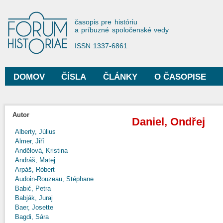
Sko
na
Forum Historiae
časopis pre históriu
hla
a príbuzné spoločenské vedy
obs
ISSN 1337-6861
DOMOV
ČÍSLA
ČLÁNKY
O ČASOPISE
Hlavné menu
Autor
Daniel, Ondřej
Alberty, Július
Almer, Jiří
Andělová, Kristina
Andráš, Matej
Arpáš, Róbert
Audoin-Rouzeau, Stéphane
Babić, Petra
Babják, Juraj
Baer, Josette
Bagdi, Sára