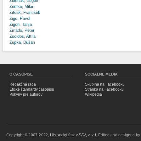
Zeleňák, Eugen
Zemko, Milan
Žifčák, František
Žigo, Pavol
Žigon, Tanja
Zmátlo, Peter
Zsoldos, Attila
Zupka, Dušan
O ČASOPISE
SOCIÁLNE MÉDIÁ
Redakčná rada
Skupina na Facebooku
Etické štandardy časopisu
Stránka na Facebooku
Pokyny pre autorov
Wikipedia
Copyright © 2007-2022,
Historický ústav SAV, v. v. i.
Edited and designed b