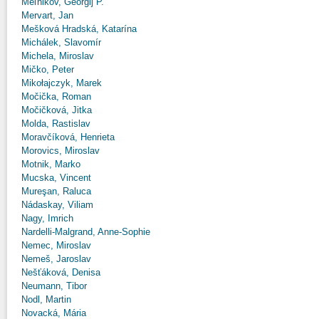
Meľnikov, Georgij P.
Mervart, Jan
Mešková Hradská, Katarína
Michálek, Slavomír
Michela, Miroslav
Mičko, Peter
Mikołajczyk, Marek
Močička, Roman
Močičková, Jitka
Molda, Rastislav
Moravčíková, Henrieta
Morovics, Miroslav
Motnik, Marko
Mucska, Vincent
Mureşan, Raluca
Nádaskay, Viliam
Nagy, Imrich
Nardelli-Malgrand, Anne-Sophie
Nemec, Miroslav
Nemeš, Jaroslav
Nešťáková, Denisa
Neumann, Tibor
Nodl, Martin
Novacká, Mária