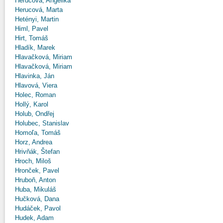
Herucová, Angelika
Herucová, Marta
Hetényi, Martin
Himl, Pavel
Hirt, Tomáš
Hladík, Marek
Hlavačková, Miriam
Hlavačková, Miriam
Hlavinka, Ján
Hlavová, Viera
Holec, Roman
Hollý, Karol
Holub, Ondřej
Holubec, Stanislav
Homoľa, Tomáš
Horz, Andrea
Hrivňák, Štefan
Hroch, Miloš
Hronček, Pavel
Hruboň, Anton
Huba, Mikuláš
Hučková, Dana
Hudáček, Pavol
Hudek, Adam