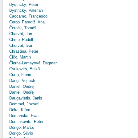
Bystrický, Peter
Bystrický, Valerián
Caccamo, Francesco
Cergol Paradiž, Ana
Černák, Tomáš
Charvát, Jan
Chmel Rudolf
Chorvát, Ivan
Chrastina, Peter
Čičo, Martin
Čierna-Lantayová, Dagmar
Csukovits, Enikő
Curta, Florin
Dangl, Vojtech
Daniel, Ondřej
Daniel, Ondřej
Daugavietis, Jānis
Demmel, József
Dóka, Klára
Domańska, Ewa
Dominkovits, Péter
Dorigo, Marco
Dorigo, Silvio