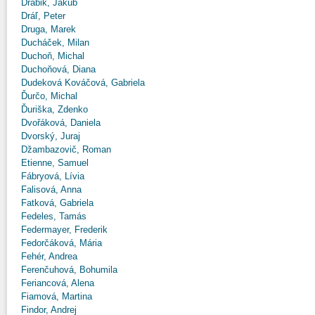
Drábik, Jakub
Dráľ, Peter
Druga, Marek
Ducháček, Milan
Duchoň, Michal
Duchoňová, Diana
Dudeková Kováčová, Gabriela
Ďurčo, Michal
Ďuriška, Zdenko
Dvořáková, Daniela
Dvorský, Juraj
Džambazovič, Roman
Etienne, Samuel
Fábryová, Lívia
Falisová, Anna
Fatková, Gabriela
Fedeles, Tamás
Federmayer, Frederik
Fedorčáková, Mária
Fehér, Andrea
Ferenčuhová, Bohumila
Feriancová, Alena
Fiamová, Martina
Findor, Andrej