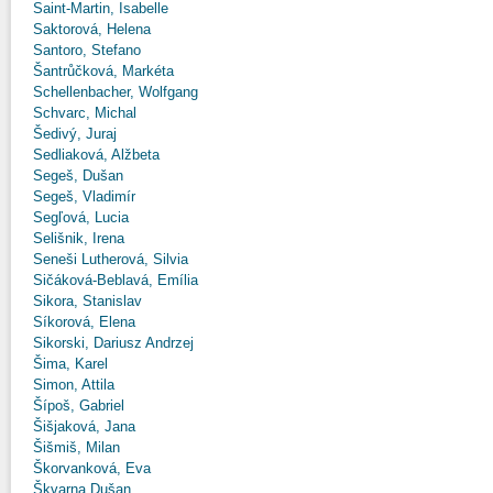
Saint-Martin, Isabelle
Saktorová, Helena
Santoro, Stefano
Šantrůčková, Markéta
Schellenbacher, Wolfgang
Schvarc, Michal
Šedivý, Juraj
Sedliaková, Alžbeta
Segeš, Dušan
Segeš, Vladimír
Segľová, Lucia
Selišnik, Irena
Seneši Lutherová, Silvia
Sičáková-Beblavá, Emília
Sikora, Stanislav
Síkorová, Elena
Sikorski, Dariusz Andrzej
Šima, Karel
Simon, Attila
Šípoš, Gabriel
Šišjaková, Jana
Šišmiš, Milan
Škorvanková, Eva
Škvarna Dušan