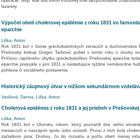
operácie, resp. kde boli mimo frontovej línie bezprostredne zriaďova
lazarety.
Výpočet obetí cholerovej epidémie z roku 1831 vo farnost
eparchie
Liška, Anton
Rok 1831 bol v živote gréckokatolíckych veriacich a duchovenstva
Prešovský biskup Gregor Tarkovic prišiel v tomto roku o stovky v
Príčinou rapídneho úbytku gréckokatolíkov Prešovskej eparchie bol
eparchie prepukla v júni 1831 a nasledujúce týždne nemilosrdne hubi
pohlavia či sociálneho postavenia.
Historický záujmový útvar v nižšom sekundárnom vzdeláv
Vasiľová, Darina
,
Liška, Anton
Cholerová epidémia z roku 1831 a jej priebeh v Prešovskej
Liška, Anton
Rok 1831 bol v Uhorsku rokom, ktorý poznačili dve veľmi smutné 
mesiacoch a navzájom spolu úzko súviseli. Prvou z nich bola cholero
začiatkom júna. Druhou, čo do rozsahu a počtu obetí menej niči