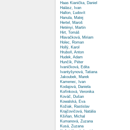
Haas Kianička, Daniel
Halász, Ivan
Hallon, Ľudovít
Hanula, Matej
Hertel, Maroš
Hetényi, Martin
Hirt, Tomáš
Hlavačková, Miriam
Holec, Roman
Hollý, Karol
Hruboň, Anton
Hudek, Adam
Hunčík, Péter
Ivaničková, Edita
Ivantyšynová, Tatiana
Jakoubek, Marek
Kamenec, Ivan
Kodajová, Daniela
Kořínková, Veronika
Kováč, Dušan
Kowalská, Eva
Kožiak, Rastislav
Krajčovičová, Natália
Kšiňan, Michal
Kumanová, Zuzana
Kusá, Zuzana