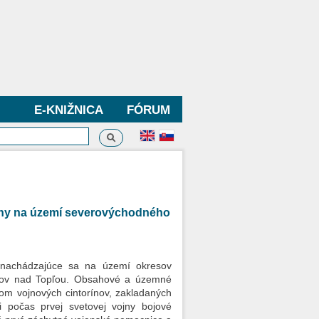
E-KNIŽNICA
FÓRUM
Vyhľadávanie
dávanie
vojny na území severovýchodného
, nachádzajúce sa na území okresov
anov nad Topľou. Obsahové a územné
om vojnových cintorínov, zakladaných
i počas prvej svetovej vojny bojové