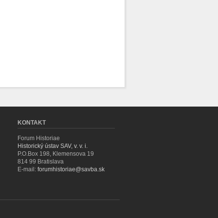
KONTAKT
Forum Historiae
Historický ústav SAV, v. v. i.
P.O.Box 198, Klemensova 19
814 99 Bratislava
E-mail:
forumhistoriae@savba.sk