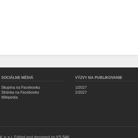
SOCIÁLNE MÉDIÁ
VÝZVY NA PUBLIKOVANIE
Skupina na Facebooku
1/2027
Stránka na Facebooku
2/2027
Wikipedia
 v. v. i.
Edited and designed by
VS SAV
.