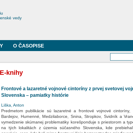
Skočiť
na
toriae
iu
hlavný
čenské vedy
obsah
Y
O ČASOPISE
Vyhľa
E-knihy
Frontové a lazaretné vojnové cintoríny z prvej svetovej 
Slovenska – pamiatky histórie
Liška, Anton
Predmetom publikácie sú lazaretné a frontové vojnové cintoríny
Bardejov, Humenné, Medzilaborce, Snina, Stropkov, Svidník a Vr
vymedzenie skúmanej problematiky korešponduje s priestorom a typ
na tých lokalitách z územia súčasného Slovenska, kde prebiehal