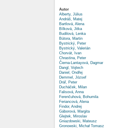
Autor
Alberty, Július
Andráš, Matej
Bartlová, Alena
Bílková, Jitka
Budilová, Lenka
Bútora, Martin
Bystrický, Peter
Bystrický, Valerián
Chorvát, Ivan
Chrastina, Peter
Čierna-Lantayová, Dagmar
Dangl, Vojtech
Daniel, Ondřej
Demmel, József
Dráľ, Peter
Ducháček, Milan
Falisová, Anna
Ferenčuhová, Bohumila
Feriancová, Alena
Findor, Andrej
Gáborová, Margita
Glejtek, Miroslav
Gniazdowski, Mateusz
Gronowski, Michał Tomasz