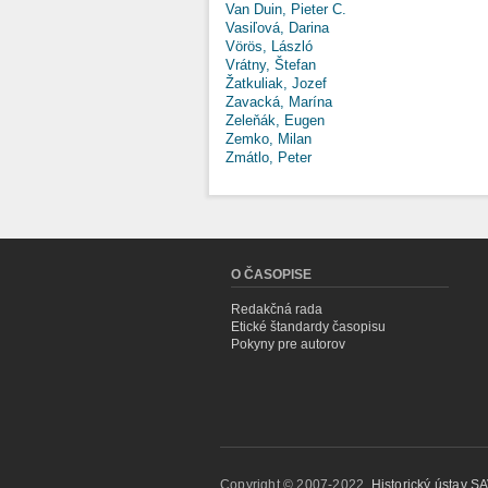
Van Duin, Pieter C.
Vasiľová, Darina
Vörös, László
Vrátny, Štefan
Žatkuliak, Jozef
Zavacká, Marína
Zeleňák, Eugen
Zemko, Milan
Zmátlo, Peter
O ČASOPISE
Redakčná rada
Etické štandardy časopisu
Pokyny pre autorov
Copyright © 2007-2022,
Historický ústav SAV,