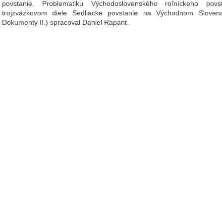
povstanie. Problematiku Východoslovenského roľníckeho pov
trojzväzkovom diele Sedliacke povstanie na Východnom Slovens
Dokumenty II.) spracoval Daniel Rapant.