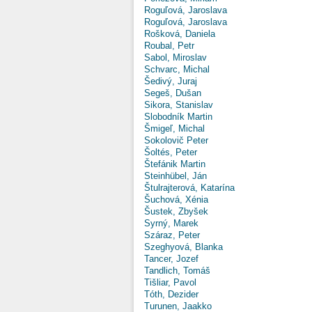
Roguľová, Jaroslava
Roguľová, Jaroslava
Rošková, Daniela
Roubal, Petr
Sabol, Miroslav
Schvarc, Michal
Šedivý, Juraj
Segeš, Dušan
Sikora, Stanislav
Slobodník Martin
Šmigeľ, Michal
Sokolovič Peter
Šoltés, Peter
Štefánik Martin
Steinhübel, Ján
Štulrajterová, Katarína
Šuchová, Xénia
Šustek, Zbyšek
Syrný, Marek
Száraz, Peter
Szeghyová, Blanka
Tancer, Jozef
Tandlich, Tomáš
Tišliar, Pavol
Tóth, Dezider
Turunen, Jaakko