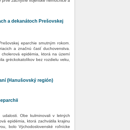
né prvé záchytné vojenské nemocnice a
iach a dekanátoch Prešovskej
 Prešovskej eparchie smutným rokom.
eriacich a značnú časť duchovenstva.
a cholerová epidémia, ktorá na území
la gréckokatolíkov bez rozdielu veku,
aní (Hanušovský región)
 eparchii
udalosti. Obe kulminovali v letných
vá epidémia, ktorá zachvátila krajinu
vou, bolo Východoslovenské roľnícke