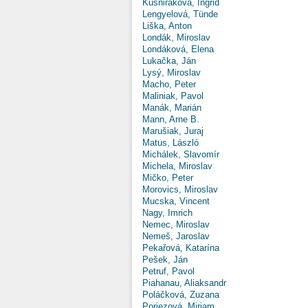
Kušniráková, Ingrid
Lengyelová, Tünde
Liška, Anton
Londák, Miroslav
Londáková, Elena
Lukačka, Ján
Lysý, Miroslav
Macho, Peter
Maliniak, Pavol
Manák, Marián
Mann, Arne B.
Marušiak, Juraj
Matus, László
Michálek, Slavomír
Michela, Miroslav
Mičko, Peter
Morovics, Miroslav
Mucska, Vincent
Nagy, Imrich
Nemec, Miroslav
Nemeš, Jaroslav
Pekařová, Katarína
Pešek, Ján
Petruf, Pavol
Piahanau, Aliaksandr
Poláčková, Zuzana
Poriezová, Miriam