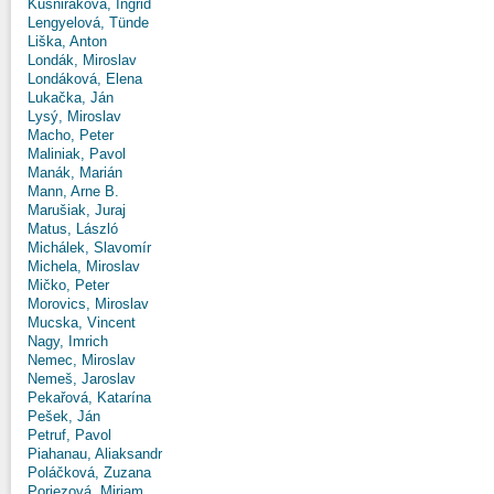
Kušniráková, Ingrid
Lengyelová, Tünde
Liška, Anton
Londák, Miroslav
Londáková, Elena
Lukačka, Ján
Lysý, Miroslav
Macho, Peter
Maliniak, Pavol
Manák, Marián
Mann, Arne B.
Marušiak, Juraj
Matus, László
Michálek, Slavomír
Michela, Miroslav
Mičko, Peter
Morovics, Miroslav
Mucska, Vincent
Nagy, Imrich
Nemec, Miroslav
Nemeš, Jaroslav
Pekařová, Katarína
Pešek, Ján
Petruf, Pavol
Piahanau, Aliaksandr
Poláčková, Zuzana
Poriezová, Miriam