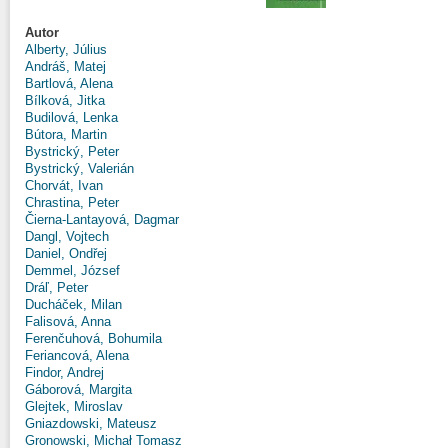
Autor
Alberty, Július
Andráš, Matej
Bartlová, Alena
Bílková, Jitka
Budilová, Lenka
Bútora, Martin
Bystrický, Peter
Bystrický, Valerián
Chorvát, Ivan
Chrastina, Peter
Čierna-Lantayová, Dagmar
Dangl, Vojtech
Daniel, Ondřej
Demmel, József
Dráľ, Peter
Ducháček, Milan
Falisová, Anna
Ferenčuhová, Bohumila
Feriancová, Alena
Findor, Andrej
Gáborová, Margita
Glejtek, Miroslav
Gniazdowski, Mateusz
Gronowski, Michał Tomasz