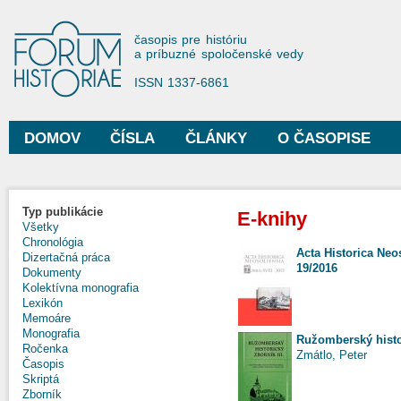
Sko
na
Forum Historiae
časopis pre históriu
hla
a príbuzné spoločenské vedy
obs
ISSN 1337-6861
DOMOV
ČÍSLA
ČLÁNKY
O ČASOPISE
Hlavné menu
Typ publikácie
E-knihy
Všetky
Chronológia
Acta Historica Neos
Dizertačná práca
19/2016
Dokumenty
Kolektívna monografia
Lexikón
Memoáre
Monografia
Ružomberský histo
Ročenka
Zmátlo, Peter
Časopis
Skriptá
Zborník