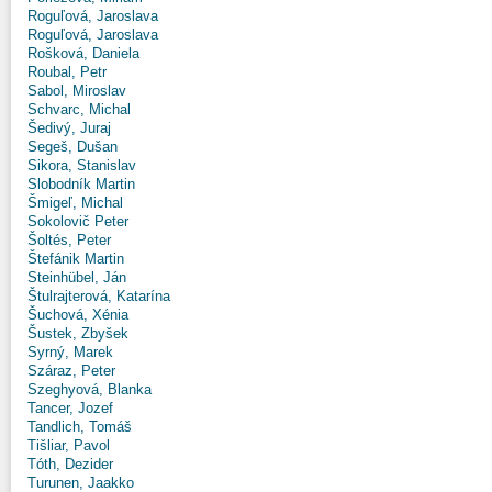
Roguľová, Jaroslava
Roguľová, Jaroslava
Rošková, Daniela
Roubal, Petr
Sabol, Miroslav
Schvarc, Michal
Šedivý, Juraj
Segeš, Dušan
Sikora, Stanislav
Slobodník Martin
Šmigeľ, Michal
Sokolovič Peter
Šoltés, Peter
Štefánik Martin
Steinhübel, Ján
Štulrajterová, Katarína
Šuchová, Xénia
Šustek, Zbyšek
Syrný, Marek
Száraz, Peter
Szeghyová, Blanka
Tancer, Jozef
Tandlich, Tomáš
Tišliar, Pavol
Tóth, Dezider
Turunen, Jaakko