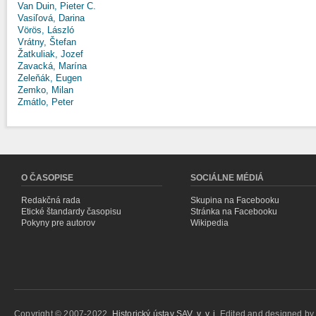
Van Duin, Pieter C.
Vasiľová, Darina
Vörös, László
Vrátny, Štefan
Žatkuliak, Jozef
Zavacká, Marína
Zeleňák, Eugen
Zemko, Milan
Zmátlo, Peter
O ČASOPISE
SOCIÁLNE MÉDIÁ
Redakčná rada
Skupina na Facebooku
Etické štandardy časopisu
Stránka na Facebooku
Pokyny pre autorov
Wikipedia
Copyright © 2007-2022,
Historický ústav SAV, v. v. i.
Edited and designed b