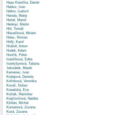
Haas Kianička, Daniel
Halász, Ivan
Hallon, Ľudovít
Hanula, Matej
Hertel, Maroš
Hetényi, Martin
Hirt, Tomáš
Hlavačková, Miriam
Holec, Roman
Hollý, Karol
Hruboň, Anton
Hudek, Adam
Hunčík, Péter
Ivaničková, Edita
Ivantyšynová, Tatiana
Jakoubek, Marek
Kamenec, Ivan
Kodajová, Daniela
Kořínková, Veronika
Kováč, Dušan
Kowalská, Eva
Kožiak, Rastislav
Krajčovičová, Natália
Kšiňan, Michal
Kumanová, Zuzana
Kusá, Zuzana