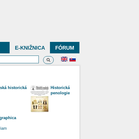
E-KNIŽNICA
FÓRUM
Vyhľadávanie
dávanie
ská historická
Historická
penologie
ographica
riam