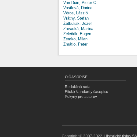
Van Duin, Pieter C.
Vasiľová, Darina
Vörös, László
Vrátny, Štefan
Žatkuliak, Jozef
Zavacká, Marína
Zeleňák, Eugen
Zemko, Milan
Zmátlo, Peter
O ČASOPISE
Redakčná rada
Etické štandardy časopisu
Pokyny pre autorov
Copyright © 2007-2022,
Historický ústav SAV,