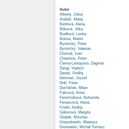
Autor
Alberty, Július
Andráš, Matej
Bartlová, Alena
Bílková, Jitka
Budilová, Lenka
Bútora, Martin
Bystrický, Peter
Bystrický, Valerián
Chorvát, Ivan
Chrastina, Peter
Čierna-Lantayová, Dagmar
Dangl, Vojtech
Daniel, Ondřej
Demmel, József
Dráľ, Peter
Ducháček, Milan
Falisová, Anna
Ferenčuhová, Bohumila
Feriancová, Alena
Findor, Andrej
Gáborová, Margita
Glejtek, Miroslav
Gniazdowski, Mateusz
Gronowski, Michał Tomasz