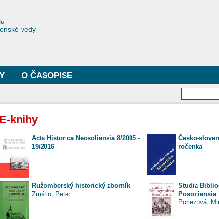
Skočiť
na
toriae
iu
hlavný
čenské vedy
obsah
Y
O ČASOPISE
Vyhľa
E-knihy
Acta Historica Neosoliensia 8/2005 -
Česko-sloven
19/2016
ročenka
Ružomberský historický zborník
Studia Bibli
Zmátlo, Peter
Posoniensia
Poriezová, Mi