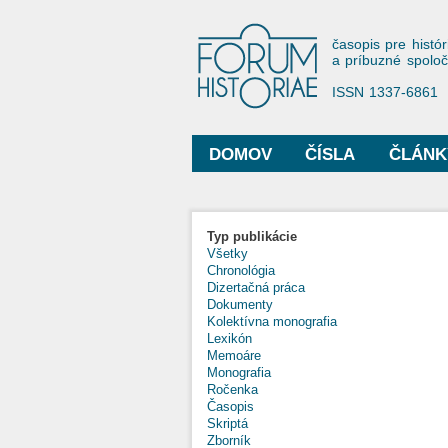
Forum His
časopis pre histór
a príbuzné spolo
ISSN 1337-6861
DOMOV
ČÍSLA
ČLÁNK
Hlavné menu
Typ publikácie
Všetky
Chronológia
Dizertačná práca
Dokumenty
Kolektívna monografia
Lexikón
Memoáre
Monografia
Ročenka
Časopis
Skriptá
Zborník