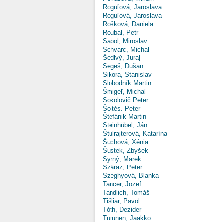
Roguľová, Jaroslava
Roguľová, Jaroslava
Rošková, Daniela
Roubal, Petr
Sabol, Miroslav
Schvarc, Michal
Šedivý, Juraj
Segeš, Dušan
Sikora, Stanislav
Slobodník Martin
Šmigeľ, Michal
Sokolovič Peter
Šoltés, Peter
Štefánik Martin
Steinhübel, Ján
Štulrajterová, Katarína
Šuchová, Xénia
Šustek, Zbyšek
Syrný, Marek
Száraz, Peter
Szeghyová, Blanka
Tancer, Jozef
Tandlich, Tomáš
Tišliar, Pavol
Tóth, Dezider
Turunen, Jaakko