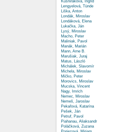
Kušniráková, Ingrid
Lengyelová, Tünde
Liška, Anton
Londák, Miroslav
Londáková, Elena
Lukačka, Ján
Lysý, Miroslav
Macho, Peter
Maliniak, Pavol
Manák, Marián
Mann, Arne B.
Marušiak, Juraj
Matus, László
Michálek, Slavomír
Michela, Miroslav
Mičko, Peter
Morovics, Miroslav
Mucska, Vincent
Nagy, Imrich
Nemec, Miroslav
Nemeš, Jaroslav
Pekařová, Katarína
Pešek, Ján
Petruf, Pavol
Piahanau, Aliaksandr
Poláčková, Zuzana
Poriezová, Miriam