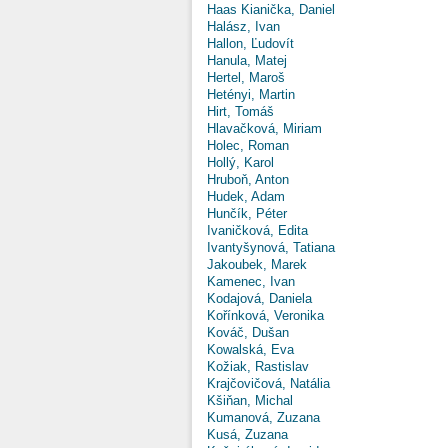
Haas Kianička, Daniel
Halász, Ivan
Hallon, Ľudovít
Hanula, Matej
Hertel, Maroš
Hetényi, Martin
Hirt, Tomáš
Hlavačková, Miriam
Holec, Roman
Hollý, Karol
Hruboň, Anton
Hudek, Adam
Hunčík, Péter
Ivaničková, Edita
Ivantyšynová, Tatiana
Jakoubek, Marek
Kamenec, Ivan
Kodajová, Daniela
Kořínková, Veronika
Kováč, Dušan
Kowalská, Eva
Kožiak, Rastislav
Krajčovičová, Natália
Kšiňan, Michal
Kumanová, Zuzana
Kusá, Zuzana