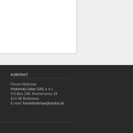
KONTAKT
Forum Historiae
Historický ústav SAV, v. v. i.
P.O.Box 198, Klemensova 19
814 99 Bratislava
E-mail:
forumhistoriae@savba.sk