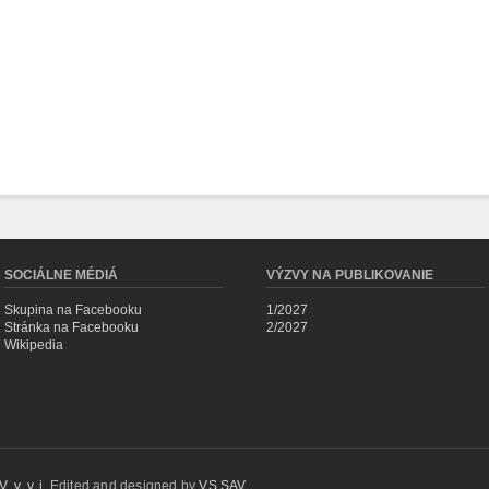
SOCIÁLNE MÉDIÁ
VÝZVY NA PUBLIKOVANIE
Skupina na Facebooku
1/2027
Stránka na Facebooku
2/2027
Wikipedia
 v. v. i.
Edited and designed by
VS SAV
.