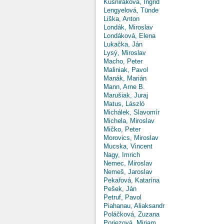
Kušniráková, Ingrid
Lengyelová, Tünde
Liška, Anton
Londák, Miroslav
Londáková, Elena
Lukačka, Ján
Lysý, Miroslav
Macho, Peter
Maliniak, Pavol
Manák, Marián
Mann, Arne B.
Marušiak, Juraj
Matus, László
Michálek, Slavomír
Michela, Miroslav
Mičko, Peter
Morovics, Miroslav
Mucska, Vincent
Nagy, Imrich
Nemec, Miroslav
Nemeš, Jaroslav
Pekařová, Katarína
Pešek, Ján
Petruf, Pavol
Piahanau, Aliaksandr
Poláčková, Zuzana
Poriezová, Miriam