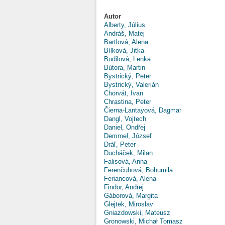
Autor
Alberty, Július
Andráš, Matej
Bartlová, Alena
Bílková, Jitka
Budilová, Lenka
Bútora, Martin
Bystrický, Peter
Bystrický, Valerián
Chorvát, Ivan
Chrastina, Peter
Čierna-Lantayová, Dagmar
Dangl, Vojtech
Daniel, Ondřej
Demmel, József
Dráľ, Peter
Ducháček, Milan
Falisová, Anna
Ferenčuhová, Bohumila
Feriancová, Alena
Findor, Andrej
Gáborová, Margita
Glejtek, Miroslav
Gniazdowski, Mateusz
Gronowski, Michał Tomasz