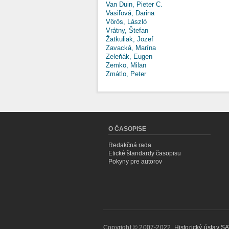
Van Duin, Pieter C.
Vasiľová, Darina
Vörös, László
Vrátny, Štefan
Žatkuliak, Jozef
Zavacká, Marína
Zeleňák, Eugen
Zemko, Milan
Zmátlo, Peter
O ČASOPISE
Redakčná rada
Etické štandardy časopisu
Pokyny pre autorov
Copyright © 2007-2022,
Historický ústav SAV,