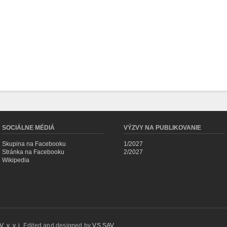
SOCIÁLNE MÉDIÁ
VÝZVY NA PUBLIKOVANIE
Skupina na Facebooku
1/2027
Stránka na Facebooku
2/2027
Wikipedia
 v. v. i.
Edited and designed by
VS SAV
.