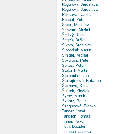
Roguľová, Jaroslava
Roguľová, Jaroslava
Rošková, Daniela
Roubal, Petr
Sabol, Miroslav
Schvarc, Michal
Šedivý, Juraj
Segeš, Dušan
Sikora, Stanislav
Slobodník Martin
Šmigeľ, Michal
Sokolovič Peter
Šoltés, Peter
Štefánik Martin
Steinhübel, Ján
Štulrajterová, Katarína
Šuchová, Xénia
Šustek, Zbyšek
Syrný, Marek
Száraz, Peter
Szeghyová, Blanka
Tancer, Jozef
Tandlich, Tomáš
Tišliar, Pavol
Tóth, Dezider
Turunen, Jaakko