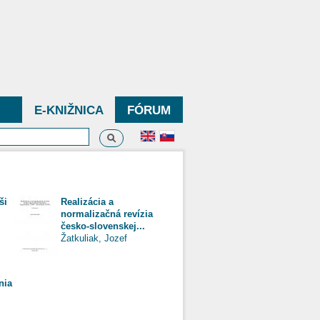
E-KNIŽNICA
FÓRUM
Vyhľadávanie
dávanie
ši
Realizácia a
normalizačná revízia
česko-slovenskej...
Žatkuliak, Jozef
nia