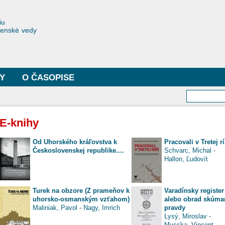
Skočiť
na
toriae
iu
hlavný
čenské vedy
obsah
Y
O ČASOPISE
Vyhľa
E-knihy
Od Uhorského kráľovstva k
Pracovali v Tretej rí
Československej republike....
Schvarc, Michal
-
Hallon, Ľudovít
Turek na obzore (Z prameňov k
Varadínsky register
uhorsko-osmanským vzťahom)
alebo obrad skúma
Maliniak, Pavol
-
Nagy, Imrich
pravdy
Lysý, Miroslav
-
Mucska, Vincent