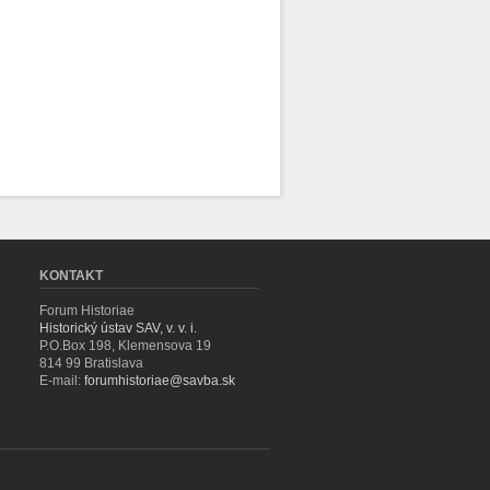
KONTAKT
Forum Historiae
Historický ústav SAV, v. v. i.
P.O.Box 198, Klemensova 19
814 99 Bratislava
E-mail:
forumhistoriae@savba.sk