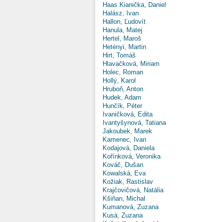
Haas Kianička, Daniel
Halász, Ivan
Hallon, Ľudovít
Hanula, Matej
Hertel, Maroš
Hetényi, Martin
Hirt, Tomáš
Hlavačková, Miriam
Holec, Roman
Hollý, Karol
Hruboň, Anton
Hudek, Adam
Hunčík, Péter
Ivaničková, Edita
Ivantyšynová, Tatiana
Jakoubek, Marek
Kamenec, Ivan
Kodajová, Daniela
Kořínková, Veronika
Kováč, Dušan
Kowalská, Eva
Kožiak, Rastislav
Krajčovičová, Natália
Kšiňan, Michal
Kumanová, Zuzana
Kusá, Zuzana