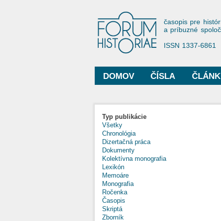
Forum His
časopis pre histór
a príbuzné spolo
ISSN 1337-6861
DOMOV
ČÍSLA
ČLÁNK
Hlavné menu
Typ publikácie
Všetky
Chronológia
Dizertačná práca
Dokumenty
Kolektívna monografia
Lexikón
Memoáre
Monografia
Ročenka
Časopis
Skriptá
Zborník