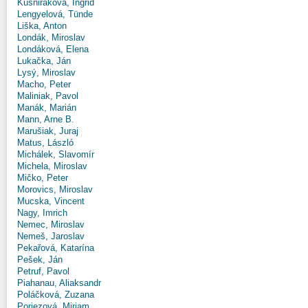
Kušniráková, Ingrid
Lengyelová, Tünde
Liška, Anton
Londák, Miroslav
Londáková, Elena
Lukačka, Ján
Lysý, Miroslav
Macho, Peter
Maliniak, Pavol
Manák, Marián
Mann, Arne B.
Marušiak, Juraj
Matus, László
Michálek, Slavomír
Michela, Miroslav
Mičko, Peter
Morovics, Miroslav
Mucska, Vincent
Nagy, Imrich
Nemec, Miroslav
Nemeš, Jaroslav
Pekařová, Katarína
Pešek, Ján
Petruf, Pavol
Piahanau, Aliaksandr
Poláčková, Zuzana
Poriezová, Miriam