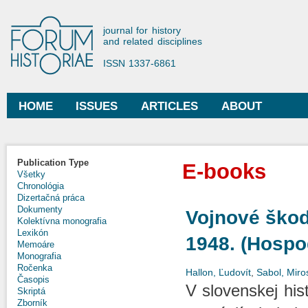
Ski
mai
Forum Historiae
journal for history
con
and related disciplines
ISSN 1337-6861
HOME
ISSUES
ARTICLES
ABOUT
Main menu
Publication Type
E-books
Všetky
Chronológia
Dizertačná práca
Dokumenty
Vojnové škod
Kolektívna monografia
Lexikón
1948. (Hospod
Memoáre
Monografia
Ročenka
Hallon, Ľudovít
,
Sabol, Miro
Časopis
V slovenskej hist
Skriptá
Zborník