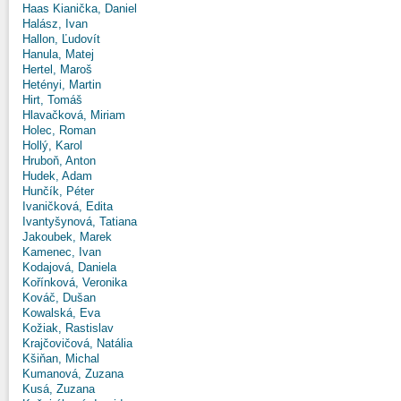
Haas Kianička, Daniel
Halász, Ivan
Hallon, Ľudovít
Hanula, Matej
Hertel, Maroš
Hetényi, Martin
Hirt, Tomáš
Hlavačková, Miriam
Holec, Roman
Hollý, Karol
Hruboň, Anton
Hudek, Adam
Hunčík, Péter
Ivaničková, Edita
Ivantyšynová, Tatiana
Jakoubek, Marek
Kamenec, Ivan
Kodajová, Daniela
Kořínková, Veronika
Kováč, Dušan
Kowalská, Eva
Kožiak, Rastislav
Krajčovičová, Natália
Kšiňan, Michal
Kumanová, Zuzana
Kusá, Zuzana