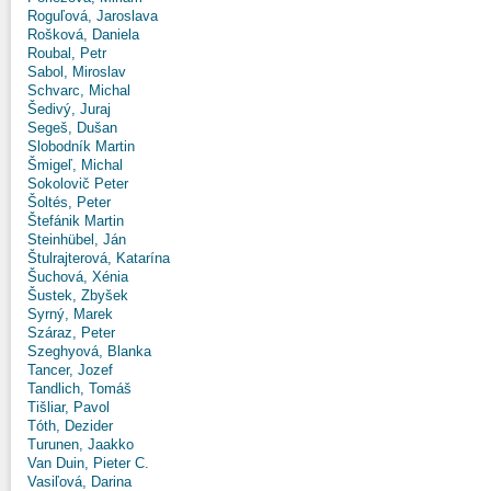
Roguľová, Jaroslava
Rošková, Daniela
Roubal, Petr
Sabol, Miroslav
Schvarc, Michal
Šedivý, Juraj
Segeš, Dušan
Slobodník Martin
Šmigeľ, Michal
Sokolovič Peter
Šoltés, Peter
Štefánik Martin
Steinhübel, Ján
Štulrajterová, Katarína
Šuchová, Xénia
Šustek, Zbyšek
Syrný, Marek
Száraz, Peter
Szeghyová, Blanka
Tancer, Jozef
Tandlich, Tomáš
Tišliar, Pavol
Tóth, Dezider
Turunen, Jaakko
Van Duin, Pieter C.
Vasiľová, Darina