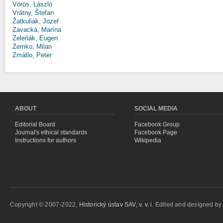
Vörös, László
Vrátny, Štefan
Žatkuliak, Jozef
Zavacká, Marína
Zeleňák, Eugen
Zemko, Milan
Zmátlo, Peter
ABOUT
SOCIAL MEDIA
Editorial Board
Facebook Group
Journal's ethical standards
Facebook Page
Instructions for authors
Wikipedia
Copyright © 2007-2022,
Historický ústav SAV, v. v. i.
Edited and designed b