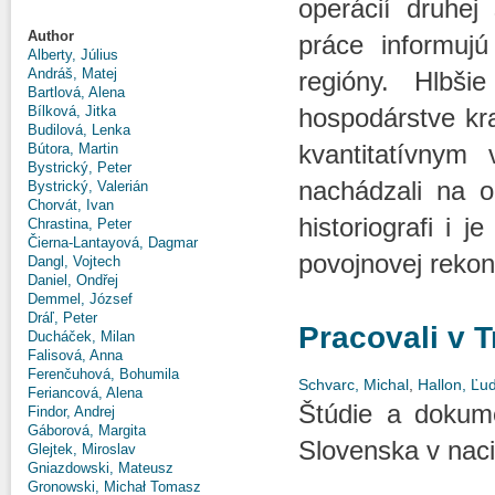
operácií druhej
Author
práce informujú
Alberty, Július
Andráš, Matej
regióny. Hlbši
Bartlová, Alena
Bílková, Jitka
hospodárstve kr
Budilová, Lenka
kvantitatívnym
Bútora, Martin
Bystrický, Peter
nachádzali na o
Bystrický, Valerián
Chorvát, Ivan
historiografi i 
Chrastina, Peter
Čierna-Lantayová, Dagmar
povojnovej rekon
Dangl, Vojtech
Daniel, Ondřej
Demmel, József
Dráľ, Peter
Pracovali v Tr
Ducháček, Milan
Falisová, Anna
Ferenčuhová, Bohumila
Schvarc, Michal
,
Hallon, Ľud
Feriancová, Alena
Štúdie a dokum
Findor, Andrej
Gáborová, Margita
Slovenska v nac
Glejtek, Miroslav
Gniazdowski, Mateusz
Gronowski, Michał Tomasz