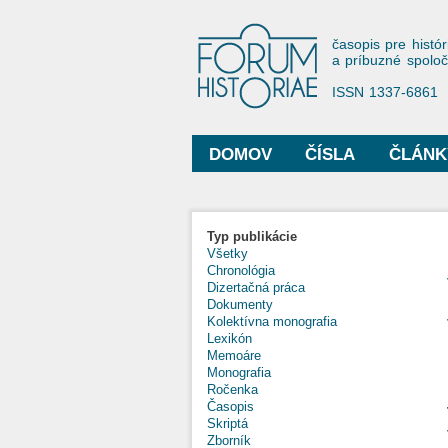
Forum His
časopis pre histór
a príbuzné spolo
ISSN 1337-6861
DOMOV
ČÍSLA
ČLÁNK
Hlavné menu
Typ publikácie
Všetky
Chronológia
Dizertačná práca
Dokumenty
Kolektívna monografia
Lexikón
Memoáre
Monografia
Ročenka
Časopis
Skriptá
Zborník