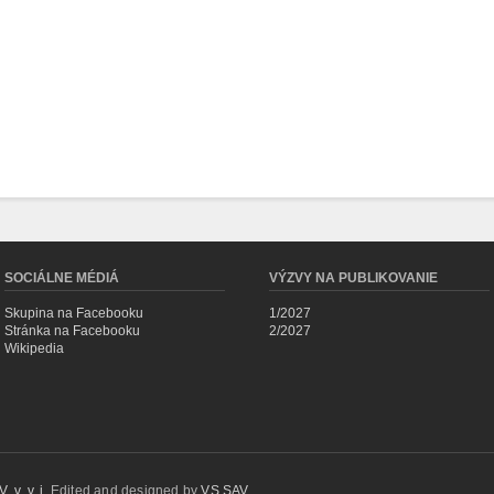
SOCIÁLNE MÉDIÁ
VÝZVY NA PUBLIKOVANIE
Skupina na Facebooku
1/2027
Stránka na Facebooku
2/2027
Wikipedia
 v. v. i.
Edited and designed by
VS SAV
.