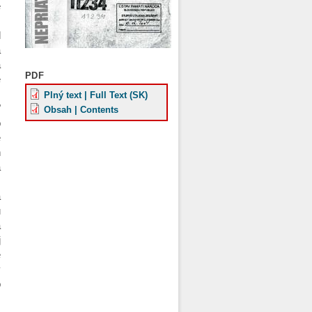
e
ž
l
a
a
PDF
é
Plný text | Full Text (SK)
"
Obsah | Contents
o
e
h
a
.
a
u
a
j
e
v
o