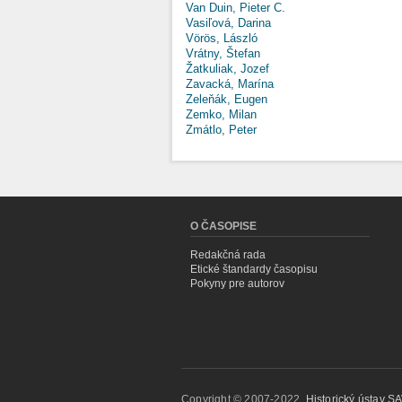
Van Duin, Pieter C.
Vasiľová, Darina
Vörös, László
Vrátny, Štefan
Žatkuliak, Jozef
Zavacká, Marína
Zeleňák, Eugen
Zemko, Milan
Zmátlo, Peter
O ČASOPISE
Redakčná rada
Etické štandardy časopisu
Pokyny pre autorov
Copyright © 2007-2022,
Historický ústav SAV,