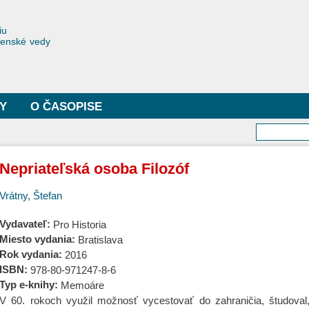
Skočiť
na
toriae
iu
hlavný
čenské vedy
obsah
Y
O ČASOPISE
Vyhľa
Nepriateľská osoba Filozóf
Vrátny, Štefan
Vydavateľ:
Pro Historia
Miesto vydania:
Bratislava
Rok vydania:
2016
ISBN:
978-80-971247-8-6
Typ e-knihy:
Memoáre
V 60. rokoch využil možnosť vycestovať do zahraničia, študoval