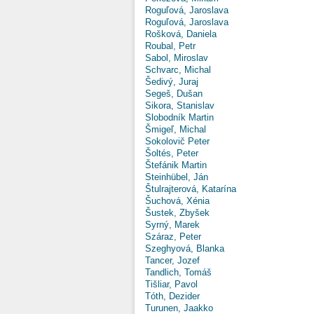
Roguľová, Jaroslava
Roguľová, Jaroslava
Rošková, Daniela
Roubal, Petr
Sabol, Miroslav
Schvarc, Michal
Šedivý, Juraj
Segeš, Dušan
Sikora, Stanislav
Slobodník Martin
Šmigeľ, Michal
Sokolovič Peter
Šoltés, Peter
Štefánik Martin
Steinhübel, Ján
Štulrajterová, Katarína
Šuchová, Xénia
Šustek, Zbyšek
Syrný, Marek
Száraz, Peter
Szeghyová, Blanka
Tancer, Jozef
Tandlich, Tomáš
Tišliar, Pavol
Tóth, Dezider
Turunen, Jaakko