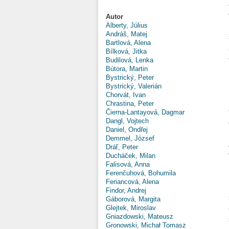
Autor
Alberty, Július
Andráš, Matej
Bartlová, Alena
Bílková, Jitka
Budilová, Lenka
Bútora, Martin
Bystrický, Peter
Bystrický, Valerián
Chorvát, Ivan
Chrastina, Peter
Čierna-Lantayová, Dagmar
Dangl, Vojtech
Daniel, Ondřej
Demmel, József
Dráľ, Peter
Ducháček, Milan
Falisová, Anna
Ferenčuhová, Bohumila
Feriancová, Alena
Findor, Andrej
Gáborová, Margita
Glejtek, Miroslav
Gniazdowski, Mateusz
Gronowski, Michał Tomasz