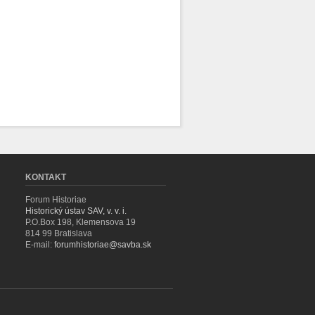
KONTAKT
Forum Historiae
Historický ústav SAV, v. v. i.
P.O.Box 198, Klemensova 19
814 99 Bratislava
E-mail:
forumhistoriae@savba.sk