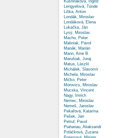
Kušniráková, Ingrid
Lengyelová, Tünde
Liška, Anton
Londák, Miroslav
Londáková, Elena
Lukačka, Ján
Lysý, Miroslav
Macho, Peter
Maliniak, Pavol
Manák, Marián
Mann, Arne B.
Marušiak, Juraj
Matus, László
Michálek, Slavomír
Michela, Miroslav
Mičko, Peter
Morovics, Miroslav
Mucska, Vincent
Nagy, Imrich
Nemec, Miroslav
Nemeš, Jaroslav
Pekařová, Katarína
Pešek, Ján
Petruf, Pavol
Piahanau, Aliaksandr
Poláčková, Zuzana
Poriezová, Miriam