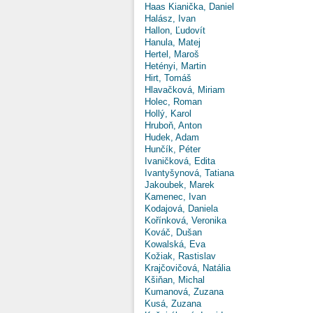
Haas Kianička, Daniel
Halász, Ivan
Hallon, Ľudovít
Hanula, Matej
Hertel, Maroš
Hetényi, Martin
Hirt, Tomáš
Hlavačková, Miriam
Holec, Roman
Hollý, Karol
Hruboň, Anton
Hudek, Adam
Hunčík, Péter
Ivaničková, Edita
Ivantyšynová, Tatiana
Jakoubek, Marek
Kamenec, Ivan
Kodajová, Daniela
Kořínková, Veronika
Kováč, Dušan
Kowalská, Eva
Kožiak, Rastislav
Krajčovičová, Natália
Kšiňan, Michal
Kumanová, Zuzana
Kusá, Zuzana