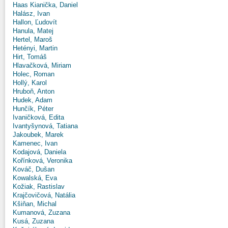
Haas Kianička, Daniel
Halász, Ivan
Hallon, Ľudovít
Hanula, Matej
Hertel, Maroš
Hetényi, Martin
Hirt, Tomáš
Hlavačková, Miriam
Holec, Roman
Hollý, Karol
Hruboň, Anton
Hudek, Adam
Hunčík, Péter
Ivaničková, Edita
Ivantyšynová, Tatiana
Jakoubek, Marek
Kamenec, Ivan
Kodajová, Daniela
Kořínková, Veronika
Kováč, Dušan
Kowalská, Eva
Kožiak, Rastislav
Krajčovičová, Natália
Kšiňan, Michal
Kumanová, Zuzana
Kusá, Zuzana