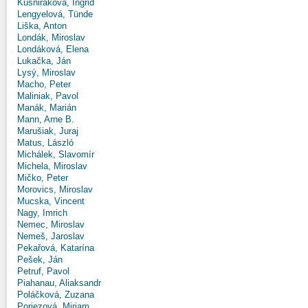
Kušniráková, Ingrid
Lengyelová, Tünde
Liška, Anton
Londák, Miroslav
Londáková, Elena
Lukačka, Ján
Lysý, Miroslav
Macho, Peter
Maliniak, Pavol
Manák, Marián
Mann, Arne B.
Marušiak, Juraj
Matus, László
Michálek, Slavomír
Michela, Miroslav
Mičko, Peter
Morovics, Miroslav
Mucska, Vincent
Nagy, Imrich
Nemec, Miroslav
Nemeš, Jaroslav
Pekařová, Katarína
Pešek, Ján
Petruf, Pavol
Piahanau, Aliaksandr
Poláčková, Zuzana
Poriezová, Miriam