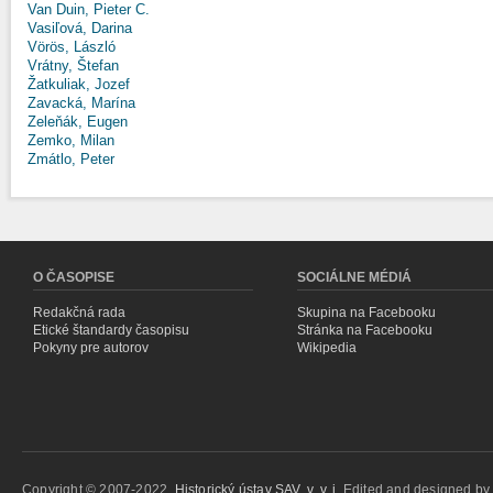
Van Duin, Pieter C.
Vasiľová, Darina
Vörös, László
Vrátny, Štefan
Žatkuliak, Jozef
Zavacká, Marína
Zeleňák, Eugen
Zemko, Milan
Zmátlo, Peter
O ČASOPISE
SOCIÁLNE MÉDIÁ
Redakčná rada
Skupina na Facebooku
Etické štandardy časopisu
Stránka na Facebooku
Pokyny pre autorov
Wikipedia
Copyright © 2007-2022,
Historický ústav SAV, v. v. i.
Edited and designed b