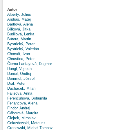
Autor
Alberty, Július
Andráš, Matej
Bartlová, Alena
Bílková, Jitka
Budilová, Lenka
Bútora, Martin
Bystrický, Peter
Bystrický, Valerián
Chorvát, Ivan
Chrastina, Peter
Čierna-Lantayová, Dagmar
Dangl, Vojtech
Daniel, Ondřej
Demmel, József
Dráľ, Peter
Ducháček, Milan
Falisová, Anna
Ferenčuhová, Bohumila
Feriancová, Alena
Findor, Andrej
Gáborová, Margita
Glejtek, Miroslav
Gniazdowski, Mateusz
Gronowski, Michał Tomasz