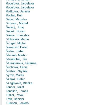
Roguľová, Jaroslava
Roguľová, Jaroslava
Rošková, Daniela
Roubal, Petr
Sabol, Miroslav
Schvarc, Michal
Šedivý, Juraj
Segeš, Dušan
Sikora, Stanislav
Slobodník Martin
Šmigeľ, Michal
Sokolovič Peter
Šoltés, Peter
Štefánik Martin
Steinhübel, Ján
Štulrajterová, Katarína
Šuchová, Xénia
Šustek, Zbyšek
Syrný, Marek
Száraz, Peter
Szeghyová, Blanka
Tancer, Jozef
Tandlich, Tomáš
Tišliar, Pavol
Tóth, Dezider
Turunen, Jaakko