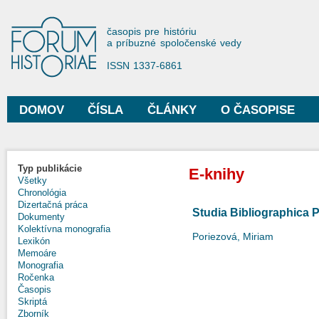
Sko
na
Forum Historiae
časopis pre históriu
hla
a príbuzné spoločenské vedy
obs
ISSN 1337-6861
DOMOV
ČÍSLA
ČLÁNKY
O ČASOPISE
Hlavné menu
Typ publikácie
E-knihy
Všetky
Chronológia
Dizertačná práca
Studia Bibliographica 
Dokumenty
Kolektívna monografia
Poriezová, Miriam
Lexikón
Memoáre
Monografia
Ročenka
Časopis
Skriptá
Zborník