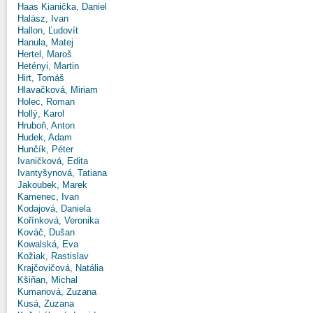
Haas Kianička, Daniel
Halász, Ivan
Hallon, Ľudovít
Hanula, Matej
Hertel, Maroš
Hetényi, Martin
Hirt, Tomáš
Hlavačková, Miriam
Holec, Roman
Hollý, Karol
Hruboň, Anton
Hudek, Adam
Hunčík, Péter
Ivaničková, Edita
Ivantyšynová, Tatiana
Jakoubek, Marek
Kamenec, Ivan
Kodajová, Daniela
Kořínková, Veronika
Kováč, Dušan
Kowalská, Eva
Kožiak, Rastislav
Krajčovičová, Natália
Kšiňan, Michal
Kumanová, Zuzana
Kusá, Zuzana