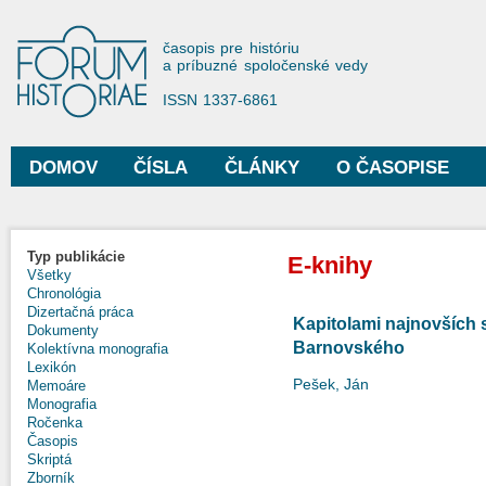
Sko
na
Forum Historiae
časopis pre históriu
hla
a príbuzné spoločenské vedy
obs
ISSN 1337-6861
DOMOV
ČÍSLA
ČLÁNKY
O ČASOPISE
Hlavné menu
Typ publikácie
E-knihy
Všetky
Chronológia
Dizertačná práca
Kapitolami najnovších
Dokumenty
Barnovského
Kolektívna monografia
Lexikón
Pešek, Ján
Memoáre
Monografia
Ročenka
Časopis
Skriptá
Zborník