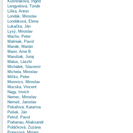
Kušniráková, Ingrid
Lengyelová, Tünde
Liška, Anton
Londák, Miroslav
Londáková, Elena
Lukačka, Ján
Lysý, Miroslav
Macho, Peter
Maliniak, Pavol
Manák, Marián
Mann, Arne B.
Marušiak, Juraj
Matus, László
Michálek, Slavomír
Michela, Miroslav
Mičko, Peter
Morovics, Miroslav
Mucska, Vincent
Nagy, Imrich
Nemec, Miroslav
Nemeš, Jaroslav
Pekařová, Katarína
Pešek, Ján
Petruf, Pavol
Piahanau, Aliaksandr
Poláčková, Zuzana
Poriezová, Miriam