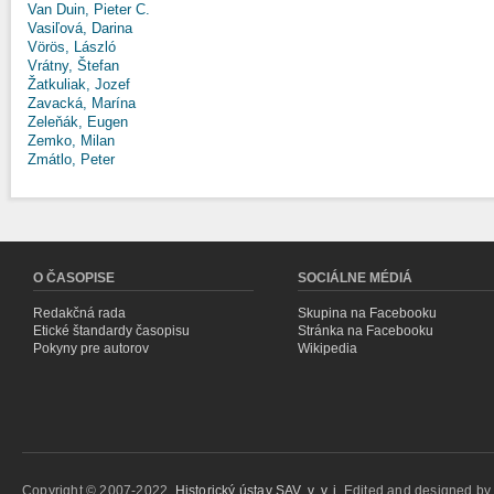
Van Duin, Pieter C.
Vasiľová, Darina
Vörös, László
Vrátny, Štefan
Žatkuliak, Jozef
Zavacká, Marína
Zeleňák, Eugen
Zemko, Milan
Zmátlo, Peter
O ČASOPISE
SOCIÁLNE MÉDIÁ
Redakčná rada
Skupina na Facebooku
Etické štandardy časopisu
Stránka na Facebooku
Pokyny pre autorov
Wikipedia
Copyright © 2007-2022,
Historický ústav SAV, v. v. i.
Edited and designed b