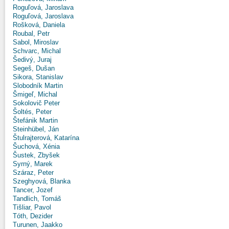
Roguľová, Jaroslava
Roguľová, Jaroslava
Rošková, Daniela
Roubal, Petr
Sabol, Miroslav
Schvarc, Michal
Šedivý, Juraj
Segeš, Dušan
Sikora, Stanislav
Slobodník Martin
Šmigeľ, Michal
Sokolovič Peter
Šoltés, Peter
Štefánik Martin
Steinhübel, Ján
Štulrajterová, Katarína
Šuchová, Xénia
Šustek, Zbyšek
Syrný, Marek
Száraz, Peter
Szeghyová, Blanka
Tancer, Jozef
Tandlich, Tomáš
Tišliar, Pavol
Tóth, Dezider
Turunen, Jaakko