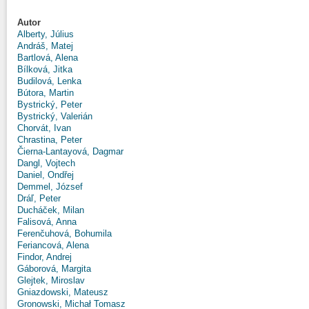
Autor
Alberty, Július
Andráš, Matej
Bartlová, Alena
Bílková, Jitka
Budilová, Lenka
Bútora, Martin
Bystrický, Peter
Bystrický, Valerián
Chorvát, Ivan
Chrastina, Peter
Čierna-Lantayová, Dagmar
Dangl, Vojtech
Daniel, Ondřej
Demmel, József
Dráľ, Peter
Ducháček, Milan
Falisová, Anna
Ferenčuhová, Bohumila
Feriancová, Alena
Findor, Andrej
Gáborová, Margita
Glejtek, Miroslav
Gniazdowski, Mateusz
Gronowski, Michał Tomasz