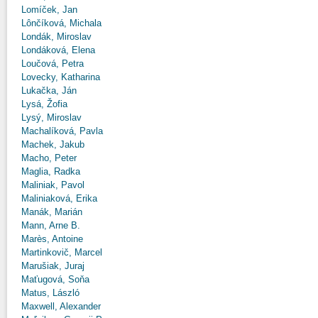
Lomíček, Jan
Lônčíková, Michala
Londák, Miroslav
Londáková, Elena
Loučová, Petra
Lovecky, Katharina
Lukačka, Ján
Lysá, Žofia
Lysý, Miroslav
Machalíková, Pavla
Machek, Jakub
Macho, Peter
Maglia, Radka
Maliniak, Pavol
Maliniaková, Erika
Manák, Marián
Mann, Arne B.
Marès, Antoine
Martinkovič, Marcel
Marušiak, Juraj
Maťugová, Soňa
Matus, László
Maxwell, Alexander