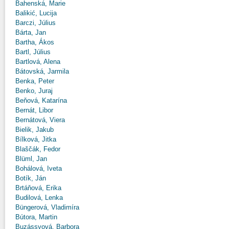
Bahenská, Marie
Balikić, Lucija
Barczi, Július
Bárta, Jan
Bartha, Ákos
Bartl, Július
Bartlová, Alena
Bátovská, Jarmila
Benka, Peter
Benko, Juraj
Beňová, Katarína
Bernát, Libor
Bernátová, Viera
Bielik, Jakub
Bílková, Jitka
Blaščák, Fedor
Blüml, Jan
Bohálová, Iveta
Botík, Ján
Brtáňová, Erika
Budilová, Lenka
Büngerová, Vladimíra
Bútora, Martin
Buzássyová, Barbora