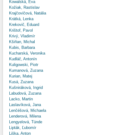
Kowalská, Eva
Kožiak, Rastislav
Krajčovičová, Natália
Krátká, Lenka
Krekovič, Eduard
Krištof, Pavol
Krivý, Vladimír
Kšiňan, Michal
Kubis, Barbara
Kucharská, Veronika
Kudláč, Antonín
Kuligowski, Piotr
Kumanová, Zuzana
Kurian, Matej
Kusá, Zuzana
Kušniráková, Ingrid
Labudová, Zuzana
Lacko, Martin
Laslavíková, Jana
Lenčéšová, Michaela
Lenderová, Milena
Lengyelová, Tünde
Lipták, Ľubomír
Liška, Anton