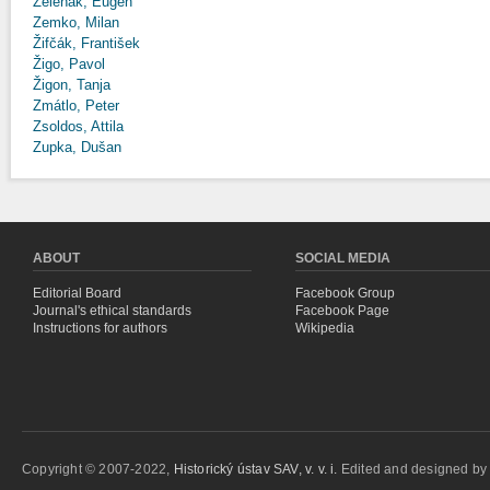
Zeleňák, Eugen
Zemko, Milan
Žifčák, František
Žigo, Pavol
Žigon, Tanja
Zmátlo, Peter
Zsoldos, Attila
Zupka, Dušan
ABOUT
SOCIAL MEDIA
Editorial Board
Facebook Group
Journal's ethical standards
Facebook Page
Instructions for authors
Wikipedia
Copyright © 2007-2022,
Historický ústav SAV, v. v. i.
Edited and designed b