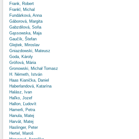
Frank, Robert
Frankl, Michal
Fundárková, Anna
Gáborová, Margita
Gabzdilová, Soňa
Gąssowska, Maja
Gaučík, Štefan
Glejtek, Miroslav
Gniazdowski, Mateusz
Goda, Károly
Grófová, Mária
Gronowski, Michał Tomasz
H. Németh, István
Haas Kianička, Daniel
Haberlandová, Katarína
Halász, Ivan
Haľko, Jozef
Hallon, Ľudovít
Hamerli, Petra
Hanula, Matej
Harvát, Matej
Haslinger, Peter
Hertel, Maroš