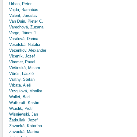
Urban, Peter
Vajda, Barnabás
Valent, Jaroslav
Van Duin, Pieter C.
Varechová, Zuzana
Varga, János J.
Vasiľová, Darina
Veselská, Natália
Vezenkov, Alexander
Viceník, Jozef
Vimmer, Pavel
Viršinská, Miriam
Vörös, László
Vrátny, Štefan
Vrbata, Aleš
Vrzgulová, Monika
Wallet, Bart
Watterott, Kristin
Wciślik, Piotr
Wiśniewski, Jan
Žatkuliak, Jozef
Zavacká, Katarína
Zavacká, Marína