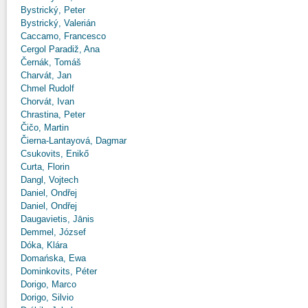
Bystrický, Peter
Bystrický, Valerián
Caccamo, Francesco
Cergol Paradiž, Ana
Černák, Tomáš
Charvát, Jan
Chmel Rudolf
Chorvát, Ivan
Chrastina, Peter
Čičo, Martin
Čierna-Lantayová, Dagmar
Csukovits, Enikő
Curta, Florin
Dangl, Vojtech
Daniel, Ondřej
Daniel, Ondřej
Daugavietis, Jānis
Demmel, József
Dóka, Klára
Domańska, Ewa
Dominkovits, Péter
Dorigo, Marco
Dorigo, Silvio