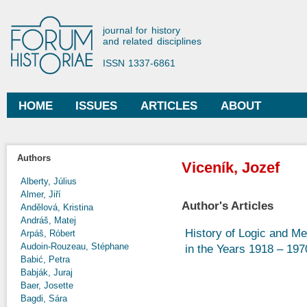
Ski
mai
Forum Historiae
journal for history
con
and related disciplines
ISSN 1337-6861
HOME
ISSUES
ARTICLES
ABOUT
Main menu
Authors
Viceník, Jozef
Alberty, Július
Almer, Jiří
Author's Articles
Andělová, Kristina
Andráš, Matej
History of Logic and Me
Arpáš, Róbert
Audoin-Rouzeau, Stéphane
in the Years 1918 – 197
Babić, Petra
Babják, Juraj
Baer, Josette
Bagdi, Sára