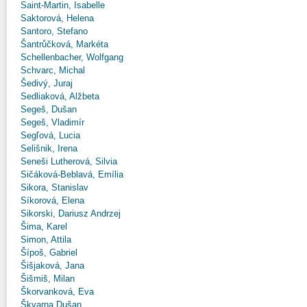
Saint-Martin, Isabelle
Saktorová, Helena
Santoro, Stefano
Šantrůčková, Markéta
Schellenbacher, Wolfgang
Schvarc, Michal
Šedivý, Juraj
Sedliaková, Alžbeta
Segeš, Dušan
Segeš, Vladimír
Segľová, Lucia
Selišnik, Irena
Seneši Lutherová, Silvia
Sičáková-Beblavá, Emília
Sikora, Stanislav
Síkorová, Elena
Sikorski, Dariusz Andrzej
Šima, Karel
Simon, Attila
Šípoš, Gabriel
Šišjaková, Jana
Šišmiš, Milan
Škorvanková, Eva
Škvarna Dušan