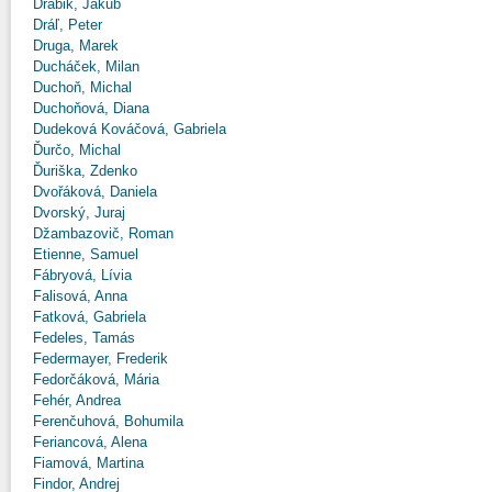
Drábik, Jakub
Dráľ, Peter
Druga, Marek
Ducháček, Milan
Duchoň, Michal
Duchoňová, Diana
Dudeková Kováčová, Gabriela
Ďurčo, Michal
Ďuriška, Zdenko
Dvořáková, Daniela
Dvorský, Juraj
Džambazovič, Roman
Etienne, Samuel
Fábryová, Lívia
Falisová, Anna
Fatková, Gabriela
Fedeles, Tamás
Federmayer, Frederik
Fedorčáková, Mária
Fehér, Andrea
Ferenčuhová, Bohumila
Feriancová, Alena
Fiamová, Martina
Findor, Andrej