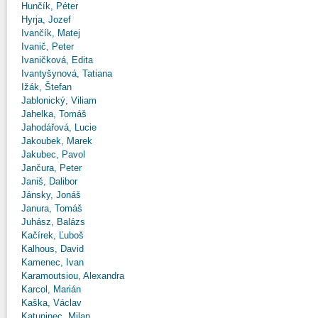
Hunčík, Péter
Hyrja, Jozef
Ivančík, Matej
Ivanič, Peter
Ivaničková, Edita
Ivantyšynová, Tatiana
Ižák, Štefan
Jablonický, Viliam
Jahelka, Tomáš
Jahodářová, Lucie
Jakoubek, Marek
Jakubec, Pavol
Jančura, Peter
Janiš, Dalibor
Jánsky, Jonáš
Janura, Tomáš
Juhász, Balázs
Kačírek, Ľuboš
Kalhous, David
Kamenec, Ivan
Karamoutsiou, Alexandra
Karcol, Marián
Kaška, Václav
Katuninec, Milan