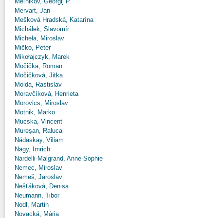
Meľnikov, Georgij P.
Mervart, Jan
Mešková Hradská, Katarína
Michálek, Slavomír
Michela, Miroslav
Mičko, Peter
Mikołajczyk, Marek
Močička, Roman
Močičková, Jitka
Molda, Rastislav
Moravčíková, Henrieta
Morovics, Miroslav
Motnik, Marko
Mucska, Vincent
Mureşan, Raluca
Nádaskay, Viliam
Nagy, Imrich
Nardelli-Malgrand, Anne-Sophie
Nemec, Miroslav
Nemeš, Jaroslav
Nešťáková, Denisa
Neumann, Tibor
Nodl, Martin
Novacká, Mária