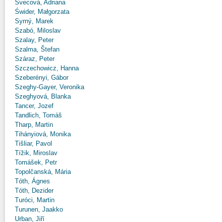
Švecová, Adriana
Świder, Małgorzata
Syrný, Marek
Szabó, Miloslav
Szalay, Peter
Szalma, Štefan
Száraz, Peter
Szczechowicz, Hanna
Szeberényi, Gábor
Szeghy-Gayer, Veronika
Szeghyová, Blanka
Tancer, Jozef
Tandlich, Tomáš
Tharp, Martin
Tihányiová, Monika
Tišliar, Pavol
Tížik, Miroslav
Tomášek, Petr
Topolčanská, Mária
Tóth, Ágnes
Tóth, Dezider
Turóci, Martin
Turunen, Jaakko
Urban, Jiří