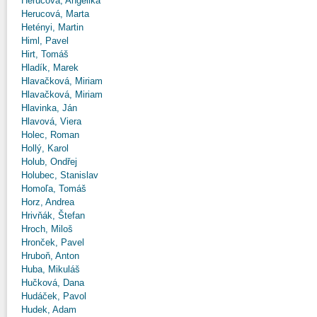
Herucová, Angelika
Herucová, Marta
Hetényi, Martin
Himl, Pavel
Hirt, Tomáš
Hladík, Marek
Hlavačková, Miriam
Hlavačková, Miriam
Hlavinka, Ján
Hlavová, Viera
Holec, Roman
Hollý, Karol
Holub, Ondřej
Holubec, Stanislav
Homoľa, Tomáš
Horz, Andrea
Hrivňák, Štefan
Hroch, Miloš
Hronček, Pavel
Hruboň, Anton
Huba, Mikuláš
Hučková, Dana
Hudáček, Pavol
Hudek, Adam