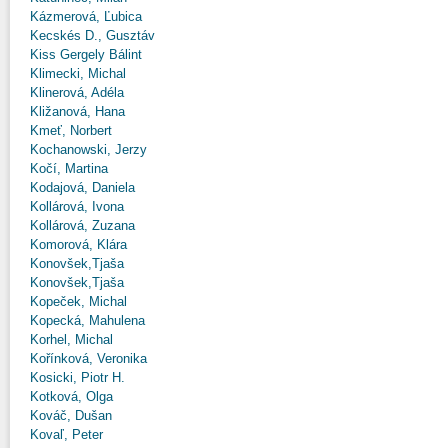
Kázmerová, Ľubica
Kecskés D., Gusztáv
Kiss Gergely Bálint
Klimecki, Michal
Klinerová, Adéla
Kližanová, Hana
Kmeť, Norbert
Kochanowski, Jerzy
Kočí, Martina
Kodajová, Daniela
Kollárová, Ivona
Kollárová, Zuzana
Komorová, Klára
Konovšek,Tjaša
Konovšek,Tjaša
Kopeček, Michal
Kopecká, Mahulena
Korhel, Michal
Kořínková, Veronika
Kosicki, Piotr H.
Kotková, Olga
Kováč, Dušan
Kovaľ, Peter