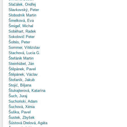
Slačálek, Ondřej
Slavkovský, Peter
Slobodník Martin
Šmelková, Eva
Šmigeľ, Michal
Soběhart, Radek
Sokolovič Peter
Šoltés, Peter
Sommer, Vítězslav
Stachová, Lucia G.
Štefánik Martin
Steinhübel, Ján
Štěpánek, Pavel
Štěpánek, Václav
Štofaník, Jakub
Stojić, Biljana
Štulrajterová, Katarína
Šuch, Juraj
Suchoński, Adam
Šuchová, Xénia
Šuška, Pavel
Šustek, Zbyšek
Šústová Drelová, Agáta