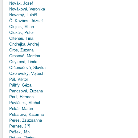
Novák, Jozef
Nováková, Veronika
Novotný, Lukáš
Ö. Kovács, József
Olejník, Milan
Olexák, Peter
Oltenau, Tina
Ondrejka, Andrej
Oros, Zuzana
Orosová, Martina
Osyková, Linda
Otčenášová, Slávka
Ozorovský, Vojtech
Pál, Viktor
Pálffy, Géza
Panczová, Zuzana
Paul, Herman
Pavlásek, Michal
Pekár, Martin
Pekařová, Katarína
Peres, Zsuzsanna
Pernes, Jiří
Pešek, Ján
Peters, Florian