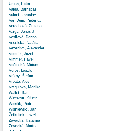
Urban, Peter
Vajda, Barnabás
Valent, Jaroslav
Van Duin, Pieter C.
Varechová, Zuzana
Varga, János J.
Vasiľová, Darina
Veselská, Natália
Vezenkov, Alexander
Viceník, Jozef
Vimmer, Pavel
Viršinská, Miriam
Vörös, László
Vrátny, Štefan
Vrbata, Aleš
Vrzgulová, Monika
Wallet, Bart
Watterott, Kristin
Wciślik, Piotr
Wiśniewski, Jan
Žatkuliak, Jozef
Zavacká, Katarína
Zavacká, Marína