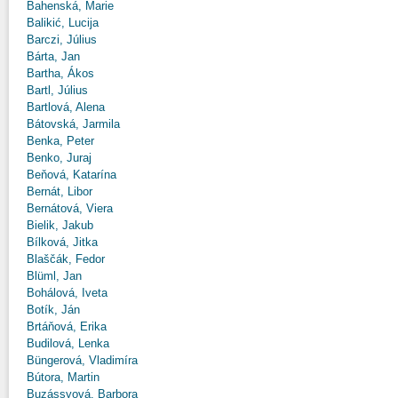
Bahenská, Marie
Balikić, Lucija
Barczi, Július
Bárta, Jan
Bartha, Ákos
Bartl, Július
Bartlová, Alena
Bátovská, Jarmila
Benka, Peter
Benko, Juraj
Beňová, Katarína
Bernát, Libor
Bernátová, Viera
Bielik, Jakub
Bílková, Jitka
Blaščák, Fedor
Blüml, Jan
Bohálová, Iveta
Botík, Ján
Brtáňová, Erika
Budilová, Lenka
Büngerová, Vladimíra
Bútora, Martin
Buzássyová, Barbora