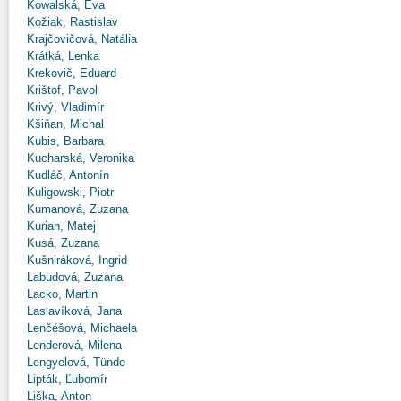
Kowalská, Eva
Kožiak, Rastislav
Krajčovičová, Natália
Krátká, Lenka
Krekovič, Eduard
Krištof, Pavol
Krivý, Vladimír
Kšiňan, Michal
Kubis, Barbara
Kucharská, Veronika
Kudláč, Antonín
Kuligowski, Piotr
Kumanová, Zuzana
Kurian, Matej
Kusá, Zuzana
Kušniráková, Ingrid
Labudová, Zuzana
Lacko, Martin
Laslavíková, Jana
Lenčéšová, Michaela
Lenderová, Milena
Lengyelová, Tünde
Lipták, Ľubomír
Liška, Anton