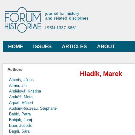
Ski
mai
Forum Historiae
journal for history
con
and related disciplines
ISSN 1337-6861
HOME
ISSUES
ARTICLES
ABOUT
Main menu
Authors
Hladík, Marek
Alberty, Július
Almer, Jiří
Andělová, Kristina
Andráš, Matej
Arpáš, Róbert
Audoin-Rouzeau, Stéphane
Babić, Petra
Babják, Juraj
Baer, Josette
Bagdi, Sára