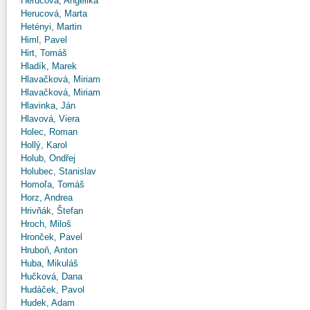
Herucová, Angelika
Herucová, Marta
Hetényi, Martin
Himl, Pavel
Hirt, Tomáš
Hladík, Marek
Hlavačková, Miriam
Hlavačková, Miriam
Hlavinka, Ján
Hlavová, Viera
Holec, Roman
Hollý, Karol
Holub, Ondřej
Holubec, Stanislav
Homoľa, Tomáš
Horz, Andrea
Hrivňák, Štefan
Hroch, Miloš
Hronček, Pavel
Hruboň, Anton
Huba, Mikuláš
Hučková, Dana
Hudáček, Pavol
Hudek, Adam