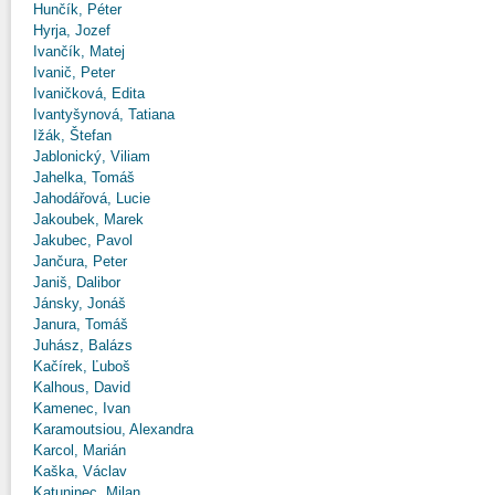
Hunčík, Péter
Hyrja, Jozef
Ivančík, Matej
Ivanič, Peter
Ivaničková, Edita
Ivantyšynová, Tatiana
Ižák, Štefan
Jablonický, Viliam
Jahelka, Tomáš
Jahodářová, Lucie
Jakoubek, Marek
Jakubec, Pavol
Jančura, Peter
Janiš, Dalibor
Jánsky, Jonáš
Janura, Tomáš
Juhász, Balázs
Kačírek, Ľuboš
Kalhous, David
Kamenec, Ivan
Karamoutsiou, Alexandra
Karcol, Marián
Kaška, Václav
Katuninec, Milan