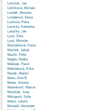
Lomíček, Jan
Lônčíková, Michala
Londák, Miroslav
Londáková, Elena
Loučová, Petra
Lovecky, Katharina
Lukačka, Ján
Lysá, Žofia
Lysý, Miroslav
Machalíková, Pavla
Machek, Jakub
Macho, Peter
Maglia, Radka
Maliniak, Pavol
Maliniaková, Erika
Manák, Marián
Mann, Arne B.
Marès, Antoine
Martinkovič, Marcel
Marušiak, Juraj
Maťugová, Soňa
Matus, László
Maxwell, Alexander