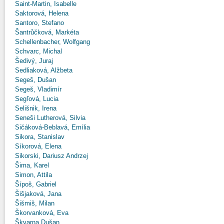
Saint-Martin, Isabelle
Saktorová, Helena
Santoro, Stefano
Šantrůčková, Markéta
Schellenbacher, Wolfgang
Schvarc, Michal
Šedivý, Juraj
Sedliaková, Alžbeta
Segeš, Dušan
Segeš, Vladimír
Segľová, Lucia
Selišnik, Irena
Seneši Lutherová, Silvia
Sičáková-Beblavá, Emília
Sikora, Stanislav
Síkorová, Elena
Sikorski, Dariusz Andrzej
Šima, Karel
Simon, Attila
Šípoš, Gabriel
Šišjaková, Jana
Šišmiš, Milan
Škorvanková, Eva
Škvarna Dušan