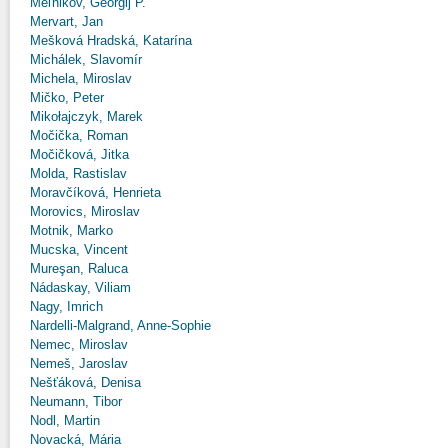
Meľnikov, Georgij P.
Mervart, Jan
Mešková Hradská, Katarína
Michálek, Slavomír
Michela, Miroslav
Mičko, Peter
Mikołajczyk, Marek
Močička, Roman
Močičková, Jitka
Molda, Rastislav
Moravčíková, Henrieta
Morovics, Miroslav
Motnik, Marko
Mucska, Vincent
Mureşan, Raluca
Nádaskay, Viliam
Nagy, Imrich
Nardelli-Malgrand, Anne-Sophie
Nemec, Miroslav
Nemeš, Jaroslav
Nešťáková, Denisa
Neumann, Tibor
Nodl, Martin
Novacká, Mária