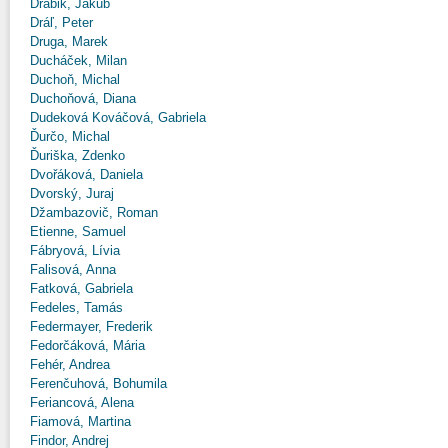
Drábik, Jakub
Dráľ, Peter
Druga, Marek
Ducháček, Milan
Duchoň, Michal
Duchoňová, Diana
Dudeková Kováčová, Gabriela
Ďurčo, Michal
Ďuriška, Zdenko
Dvořáková, Daniela
Dvorský, Juraj
Džambazovič, Roman
Etienne, Samuel
Fábryová, Lívia
Falisová, Anna
Fatková, Gabriela
Fedeles, Tamás
Federmayer, Frederik
Fedorčáková, Mária
Fehér, Andrea
Ferenčuhová, Bohumila
Feriancová, Alena
Fiamová, Martina
Findor, Andrej