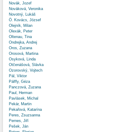
Novák, Jozef
Nováková, Veronika
Novotný, Lukáš
Ö. Kovács, József
Olejník, Milan
Olexák, Peter
Oltenau, Tina
Ondrejka, Andrej
Oros, Zuzana
Orosová, Martina
Osyková, Linda
Otčenášová, Slávka
Ozorovský, Vojtech
Pál, Viktor
Pálffy, Géza
Panczová, Zuzana
Paul, Herman
Pavlásek, Michal
Pekár, Martin
Pekařová, Katarína
Peres, Zsuzsanna
Pernes, Jiří
Pešek, Ján
Peters, Florian