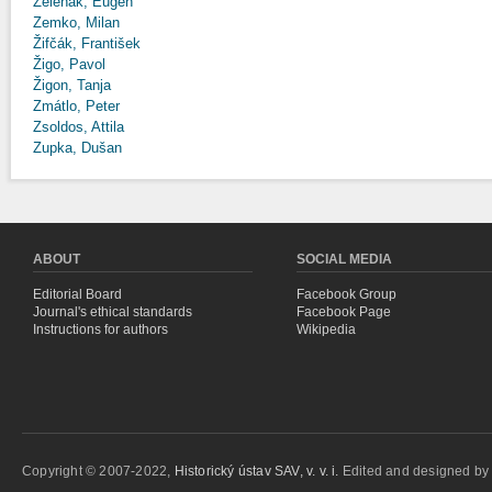
Zeleňák, Eugen
Zemko, Milan
Žifčák, František
Žigo, Pavol
Žigon, Tanja
Zmátlo, Peter
Zsoldos, Attila
Zupka, Dušan
ABOUT
SOCIAL MEDIA
Editorial Board
Facebook Group
Journal's ethical standards
Facebook Page
Instructions for authors
Wikipedia
Copyright © 2007-2022,
Historický ústav SAV, v. v. i.
Edited and designed b