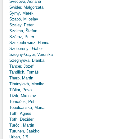
Švecová, Adriana
Świder, Małgorzata
Syrný, Marek
Szabó, Miloslav
Szalay, Peter
Szalma, Štefan
Száraz, Peter
Szczechowicz, Hanna
Szeberényi, Gábor
Szeghy-Gayer, Veronika
Szeghyová, Blanka
Tancer, Jozef
Tandlich, Tomáš
Tharp, Martin
Tihányiová, Monika
Tišliar, Pavol
Tížik, Miroslav
Tomášek, Petr
Topolčanská, Mária
Tóth, Ágnes
Tóth, Dezider
Turóci, Martin
Turunen, Jaakko
Urban, Jiří