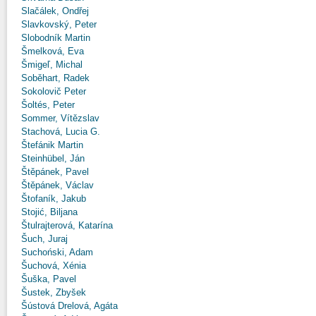
Slačálek, Ondřej
Slavkovský, Peter
Slobodník Martin
Šmelková, Eva
Šmigeľ, Michal
Soběhart, Radek
Sokolovič Peter
Šoltés, Peter
Sommer, Vítězslav
Stachová, Lucia G.
Štefánik Martin
Steinhübel, Ján
Štěpánek, Pavel
Štěpánek, Václav
Štofaník, Jakub
Stojić, Biljana
Štulrajterová, Katarína
Šuch, Juraj
Suchoński, Adam
Šuchová, Xénia
Šuška, Pavel
Šustek, Zbyšek
Šústová Drelová, Agáta