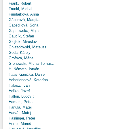
Frank, Robert
Frankl, Michal
Fundárková, Anna
Gáborová, Margita
Gabzdilová, Soňa
Gąssowska, Maja
Gaučík, Štefan
Glejtek, Miroslav
Gniazdowski, Mateusz
Goda, Károly
Grófová, Mária
Gronowski, Michał Tomasz
H. Németh, István
Haas Kianička, Daniel
Haberlandová, Katarína
Halász, Ivan
Haľko, Jozef
Hallon, Ľudovít
Hamerli, Petra
Hanula, Matej
Harvát, Matej
Haslinger, Peter
Hertel, Maroš