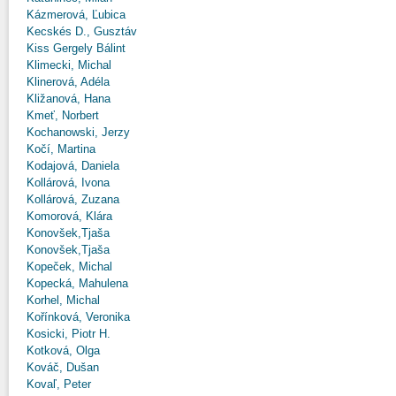
Kázmerová, Ľubica
Kecskés D., Gusztáv
Kiss Gergely Bálint
Klimecki, Michal
Klinerová, Adéla
Kližanová, Hana
Kmeť, Norbert
Kochanowski, Jerzy
Kočí, Martina
Kodajová, Daniela
Kollárová, Ivona
Kollárová, Zuzana
Komorová, Klára
Konovšek,Tjaša
Konovšek,Tjaša
Kopeček, Michal
Kopecká, Mahulena
Korhel, Michal
Kořínková, Veronika
Kosicki, Piotr H.
Kotková, Olga
Kováč, Dušan
Kovaľ, Peter