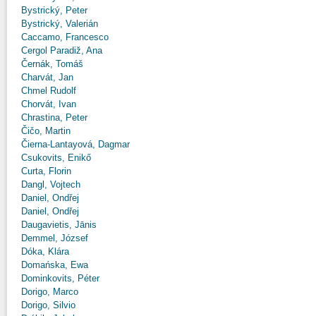
Bystrický, Peter
Bystrický, Valerián
Caccamo, Francesco
Cergol Paradiž, Ana
Černák, Tomáš
Charvát, Jan
Chmel Rudolf
Chorvát, Ivan
Chrastina, Peter
Čičo, Martin
Čierna-Lantayová, Dagmar
Csukovits, Enikő
Curta, Florin
Dangl, Vojtech
Daniel, Ondřej
Daniel, Ondřej
Daugavietis, Jānis
Demmel, József
Dóka, Klára
Domańska, Ewa
Dominkovits, Péter
Dorigo, Marco
Dorigo, Silvio