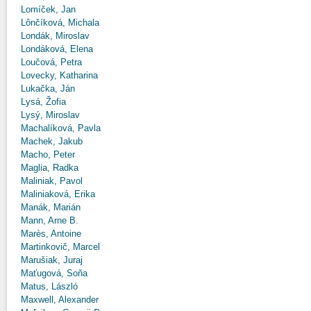
Lomíček, Jan
Lônčíková, Michala
Londák, Miroslav
Londáková, Elena
Loučová, Petra
Lovecky, Katharina
Lukačka, Ján
Lysá, Žofia
Lysý, Miroslav
Machalíková, Pavla
Machek, Jakub
Macho, Peter
Maglia, Radka
Maliniak, Pavol
Maliniaková, Erika
Manák, Marián
Mann, Arne B.
Marès, Antoine
Martinkovič, Marcel
Marušiak, Juraj
Maťugová, Soňa
Matus, László
Maxwell, Alexander