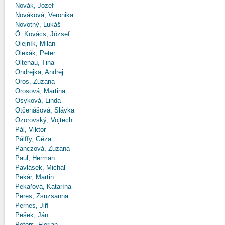
Novák, Jozef
Nováková, Veronika
Novotný, Lukáš
Ö. Kovács, József
Olejník, Milan
Olexák, Peter
Oltenau, Tina
Ondrejka, Andrej
Oros, Zuzana
Orosová, Martina
Osyková, Linda
Otčenášová, Slávka
Ozorovský, Vojtech
Pál, Viktor
Pálffy, Géza
Panczová, Zuzana
Paul, Herman
Pavlásek, Michal
Pekár, Martin
Pekařová, Katarína
Peres, Zsuzsanna
Pernes, Jiří
Pešek, Ján
Peters, Florian