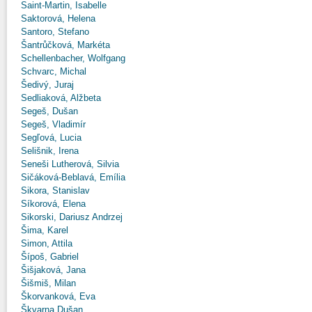
Saint-Martin, Isabelle
Saktorová, Helena
Santoro, Stefano
Šantrůčková, Markéta
Schellenbacher, Wolfgang
Schvarc, Michal
Šedivý, Juraj
Sedliaková, Alžbeta
Segeš, Dušan
Segeš, Vladimír
Segľová, Lucia
Selišnik, Irena
Seneši Lutherová, Silvia
Sičáková-Beblavá, Emília
Sikora, Stanislav
Síkorová, Elena
Sikorski, Dariusz Andrzej
Šima, Karel
Simon, Attila
Šípoš, Gabriel
Šišjaková, Jana
Šišmiš, Milan
Škorvanková, Eva
Škvarna Dušan