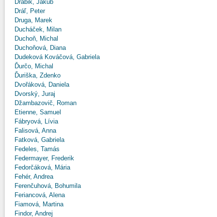
Drábik, Jakub
Dráľ, Peter
Druga, Marek
Ducháček, Milan
Duchoň, Michal
Duchoňová, Diana
Dudeková Kováčová, Gabriela
Ďurčo, Michal
Ďuriška, Zdenko
Dvořáková, Daniela
Dvorský, Juraj
Džambazovič, Roman
Etienne, Samuel
Fábryová, Lívia
Falisová, Anna
Fatková, Gabriela
Fedeles, Tamás
Federmayer, Frederik
Fedorčáková, Mária
Fehér, Andrea
Ferenčuhová, Bohumila
Feriancová, Alena
Fiamová, Martina
Findor, Andrej