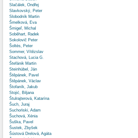
Slačálek, Ondřej
Slavkovský, Peter
Slobodník Martin
Šmelková, Eva
Šmigeľ, Michal
Soběhart, Radek
Sokolovič Peter
Šoltés, Peter
Sommer, Vítězslav
Stachová, Lucia G.
Štefánik Martin
Steinhübel, Ján
Štěpánek, Pavel
Štěpánek, Václav
Štofaník, Jakub
Stojić, Biljana
Štulrajterová, Katarína
Šuch, Juraj
Suchoński, Adam
Šuchová, Xénia
Šuška, Pavel
Šustek, Zbyšek
Šústová Drelová, Agáta