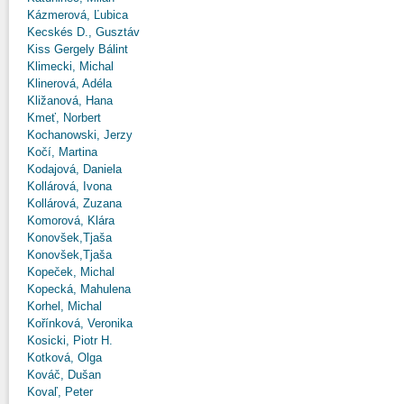
Kázmerová, Ľubica
Kecskés D., Gusztáv
Kiss Gergely Bálint
Klimecki, Michal
Klinerová, Adéla
Kližanová, Hana
Kmeť, Norbert
Kochanowski, Jerzy
Kočí, Martina
Kodajová, Daniela
Kollárová, Ivona
Kollárová, Zuzana
Komorová, Klára
Konovšek,Tjaša
Konovšek,Tjaša
Kopeček, Michal
Kopecká, Mahulena
Korhel, Michal
Kořínková, Veronika
Kosicki, Piotr H.
Kotková, Olga
Kováč, Dušan
Kovaľ, Peter