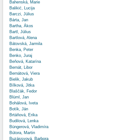
Bahenská, Marie
Balikić, Lucija
Barczi, Július
Bárta, Jan
Bartha, Ákos
Bartl, Július
Bartlová, Alena
Bátovská, Jarmila
Benka, Peter
Benko, Juraj
Beňová, Katarína
Bernát, Libor
Bernátová, Viera
Bielik, Jakub
Bílková, Jitka
Blaščák, Fedor
Blüml, Jan
Bohálová, Iveta
Botík, Ján
Brtáňová, Erika
Budilová, Lenka
Büngerová, Vladimíra
Bútora, Martin
Buzássyová, Barbora