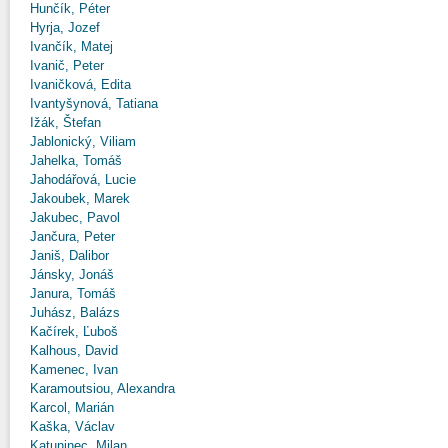
Hunčík, Péter
Hyrja, Jozef
Ivančík, Matej
Ivanič, Peter
Ivaničková, Edita
Ivantyšynová, Tatiana
Ižák, Štefan
Jablonický, Viliam
Jahelka, Tomáš
Jahodářová, Lucie
Jakoubek, Marek
Jakubec, Pavol
Jančura, Peter
Janiš, Dalibor
Jánsky, Jonáš
Janura, Tomáš
Juhász, Balázs
Kačírek, Ľuboš
Kalhous, David
Kamenec, Ivan
Karamoutsiou, Alexandra
Karcol, Marián
Kaška, Václav
Katuninec, Milan