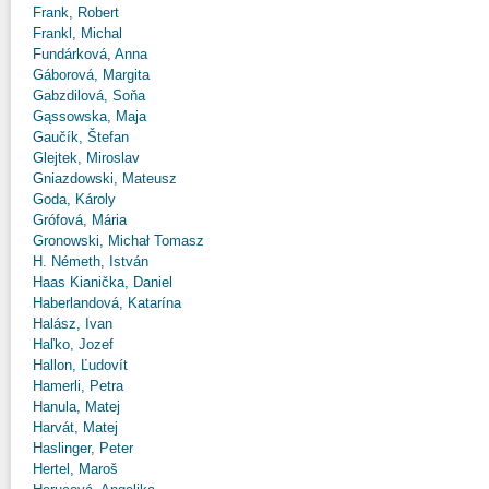
Frank, Robert
Frankl, Michal
Fundárková, Anna
Gáborová, Margita
Gabzdilová, Soňa
Gąssowska, Maja
Gaučík, Štefan
Glejtek, Miroslav
Gniazdowski, Mateusz
Goda, Károly
Grófová, Mária
Gronowski, Michał Tomasz
H. Németh, István
Haas Kianička, Daniel
Haberlandová, Katarína
Halász, Ivan
Haľko, Jozef
Hallon, Ľudovít
Hamerli, Petra
Hanula, Matej
Harvát, Matej
Haslinger, Peter
Hertel, Maroš