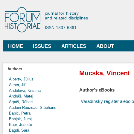
Ski
mai
Forum Historiae
journal for history
con
and related disciplines
ISSN 1337-6861
HOME
ISSUES
ARTICLES
ABOUT
Main menu
Authors
Mucska, Vincent
Alberty, Július
Almer, Jiří
Author's eBooks
Andělová, Kristina
Andráš, Matej
Varadínsky register alebo
Arpáš, Róbert
Audoin-Rouzeau, Stéphane
Babić, Petra
Babják, Juraj
Baer, Josette
Bagdi, Sára