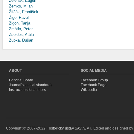
Zeleňák, Eugen
Zemko, Milan
Žifčák, František
Žigo, Pavol
Žigon, Tanja
Zmátlo, Peter
Zsoldos, Attila
Zupka, Dušan
ABOUT
SOCIAL MEDIA
Editorial Board
Facebook Group
Journal's ethical standards
Facebook Page
Instructions for authors
Wikipedia
Copyright © 2007-2022,
Historický ústav SAV, v. v. i.
Edited and designed b