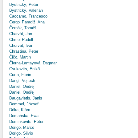
Bystrický, Peter
Bystrický, Valerián
Caccamo, Francesco
Cergol Paradiž, Ana
Černák, Tomáš
Charvát, Jan
Chmel Rudolf
Chorvát, Ivan
Chrastina, Peter
Čičo, Martin
Čierna-Lantayová, Dagmar
Csukovits, Enikő
Curta, Florin
Dangl, Vojtech
Daniel, Ondřej
Daniel, Ondřej
Daugavietis, Jānis
Demmel, József
Dóka, Klára
Domańska, Ewa
Dominkovits, Péter
Dorigo, Marco
Dorigo, Silvio