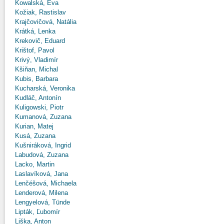
Kowalská, Eva
Kožiak, Rastislav
Krajčovičová, Natália
Krátká, Lenka
Krekovič, Eduard
Krištof, Pavol
Krivý, Vladimír
Kšiňan, Michal
Kubis, Barbara
Kucharská, Veronika
Kudláč, Antonín
Kuligowski, Piotr
Kumanová, Zuzana
Kurian, Matej
Kusá, Zuzana
Kušniráková, Ingrid
Labudová, Zuzana
Lacko, Martin
Laslavíková, Jana
Lenčéšová, Michaela
Lenderová, Milena
Lengyelová, Tünde
Lipták, Ľubomír
Liška, Anton