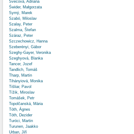
Švecová, Adriana
Świder, Małgorzata
Syrný, Marek
Szabó, Miloslav
Szalay, Peter
Szalma, Štefan
Száraz, Peter
Szczechowicz, Hanna
Szeberényi, Gábor
Szeghy-Gayer, Veronika
Szeghyová, Blanka
Tancer, Jozef
Tandlich, Tomáš
Tharp, Martin
Tihányiová, Monika
Tišliar, Pavol
Tížik, Miroslav
Tomášek, Petr
Topolčanská, Mária
Tóth, Ágnes
Tóth, Dezider
Turóci, Martin
Turunen, Jaakko
Urban, Jiří