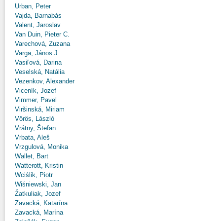
Urban, Peter
Vajda, Barnabás
Valent, Jaroslav
Van Duin, Pieter C.
Varechová, Zuzana
Varga, János J.
Vasiľová, Darina
Veselská, Natália
Vezenkov, Alexander
Viceník, Jozef
Vimmer, Pavel
Viršinská, Miriam
Vörös, László
Vrátny, Štefan
Vrbata, Aleš
Vrzgulová, Monika
Wallet, Bart
Watterott, Kristin
Wciślik, Piotr
Wiśniewski, Jan
Žatkuliak, Jozef
Zavacká, Katarína
Zavacká, Marína