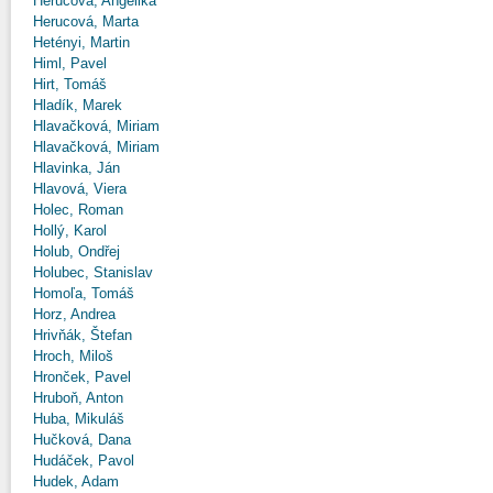
Herucová, Angelika
Herucová, Marta
Hetényi, Martin
Himl, Pavel
Hirt, Tomáš
Hladík, Marek
Hlavačková, Miriam
Hlavačková, Miriam
Hlavinka, Ján
Hlavová, Viera
Holec, Roman
Hollý, Karol
Holub, Ondřej
Holubec, Stanislav
Homoľa, Tomáš
Horz, Andrea
Hrivňák, Štefan
Hroch, Miloš
Hronček, Pavel
Hruboň, Anton
Huba, Mikuláš
Hučková, Dana
Hudáček, Pavol
Hudek, Adam