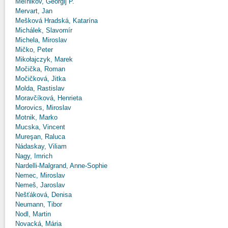
Meľnikov, Georgij P.
Mervart, Jan
Mešková Hradská, Katarína
Michálek, Slavomír
Michela, Miroslav
Mičko, Peter
Mikołajczyk, Marek
Močička, Roman
Močičková, Jitka
Molda, Rastislav
Moravčíková, Henrieta
Morovics, Miroslav
Motnik, Marko
Mucska, Vincent
Mureşan, Raluca
Nádaskay, Viliam
Nagy, Imrich
Nardelli-Malgrand, Anne-Sophie
Nemec, Miroslav
Nemeš, Jaroslav
Nešťáková, Denisa
Neumann, Tibor
Nodl, Martin
Novacká, Mária