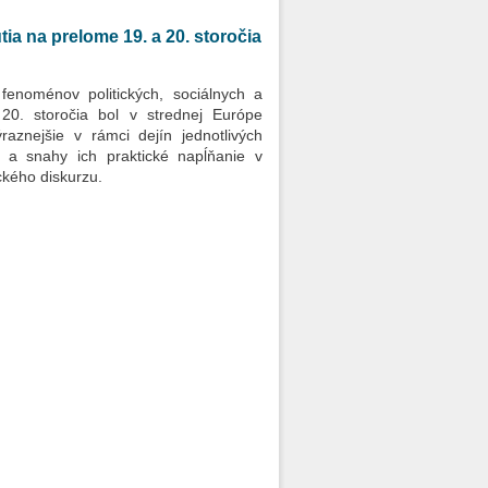
a na prelome 19. a 20. storočia
enoménov politických, sociálnych a
20. storočia bol v strednej Európe
raznejšie v rámci dejín jednotlivých
 a snahy ich praktické napĺňanie v
ckého diskurzu.