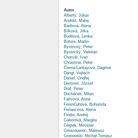
Autor
Alberty, Július
Andráš, Matej
Bartlová, Alena
Bílková, Jitka
Budilová, Lenka
Bútora, Martin
Bystrický, Peter
Bystrický, Valerián
Chorvát, Ivan
Chrastina, Peter
Čierna-Lantayová, Dagmar
Dangl, Vojtech
Daniel, Ondřej
Demmel, József
Dráľ, Peter
Ducháček, Milan
Falisová, Anna
Ferenčuhová, Bohumila
Feriancová, Alena
Findor, Andrej
Gáborová, Margita
Glejtek, Miroslav
Gniazdowski, Mateusz
Gronowski, Michał Tomasz