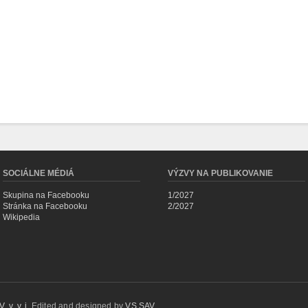
SOCIÁLNE MÉDIÁ
VÝZVY NA PUBLIKOVANIE
Skupina na Facebooku
1/2027
Stránka na Facebooku
2/2027
Wikipedia
 v. v. i.
Edited and designed by
VS SAV
.