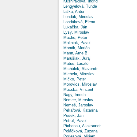
Kušniráková, Ingrid
Lengyelová, Tünde
Liška, Anton
Londák, Miroslav
Londáková, Elena
Lukačka, Ján
Lysý, Miroslav
Macho, Peter
Maliniak, Pavol
Manák, Marián
Mann, Arne B.
Marušiak, Juraj
Matus, László
Michálek, Slavomír
Michela, Miroslav
Mičko, Peter
Morovics, Miroslav
Mucska, Vincent
Nagy, Imrich
Nemec, Miroslav
Nemeš, Jaroslav
Pekařová, Katarína
Pešek, Ján
Petruf, Pavol
Piahanau, Aliaksandr
Poláčková, Zuzana
Poriezová, Miriam