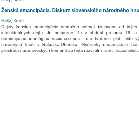
Ženská emancipácia. Diskurz slovenského národného hnuti
Hollý, Karol
Dejiny ženskej emancipácie nemožno vnímať izolovane od iných f
intelektuálnych dejín. Je nesporné, že v období prelomu 19. a 
dominujúcou ideológiou nacionalizmus. Toto tvrdenie platí ešte vý
národných hnutí v Rakúsko-Uhorsku. Myšlienky emancipácie žien
prostredí národoveckých komunít sa teda rozvíjali v rámci nacionalisti