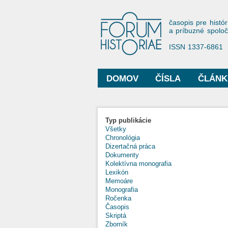
Forum His
časopis pre histór
a príbuzné spolo
ISSN 1337-6861
DOMOV
ČÍSLA
ČLÁNK
Hlavné menu
Typ publikácie
Všetky
Chronológia
Dizertačná práca
Dokumenty
Kolektívna monografia
Lexikón
Memoáre
Monografia
Ročenka
Časopis
Skriptá
Zborník