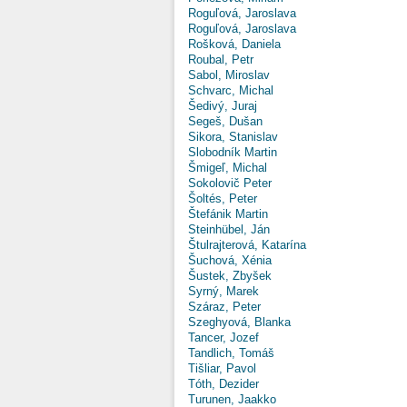
Roguľová, Jaroslava
Roguľová, Jaroslava
Rošková, Daniela
Roubal, Petr
Sabol, Miroslav
Schvarc, Michal
Šedivý, Juraj
Segeš, Dušan
Sikora, Stanislav
Slobodník Martin
Šmigeľ, Michal
Sokolovič Peter
Šoltés, Peter
Štefánik Martin
Steinhübel, Ján
Štulrajterová, Katarína
Šuchová, Xénia
Šustek, Zbyšek
Syrný, Marek
Száraz, Peter
Szeghyová, Blanka
Tancer, Jozef
Tandlich, Tomáš
Tišliar, Pavol
Tóth, Dezider
Turunen, Jaakko