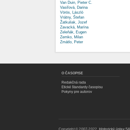
Van Duin, Pieter C.
Vasiľová, Darina
Vörös, László
Vrátny, Štefan
Žatkuliak, Jozef
Zavacká, Marína
Zeleňák, Eugen
Zemko, Milan
Zmátlo, Peter
O ČASOPISE
Redakčná rada
Etické štandardy časopisu
Pokyny pre autorov
Copyright © 2007-2022,
Historický ústav SAV,