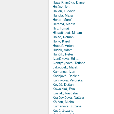
Haas Kianička, Daniel
Halász, Ivan
Hallon, Ľudovít
Hanula, Matej
Hertel, Maroš
Hetényi, Martin
Hirt, Tomáš
Hlavačková, Miriam
Holec, Roman
Hollý, Karol
Hruboň, Anton
Hudek, Adam
Hunčík, Péter
Ivaničková, Edita
Ivantyšynová, Tatiana
Jakoubek, Marek
Kamenec, Ivan
Kodajová, Daniela
Kořínková, Veronika
Kováč, Dušan
Kowalská, Eva
Kožiak, Rastislav
Krajčovičová, Natália
Kšiňan, Michal
Kumanová, Zuzana
Kusá, Zuzana