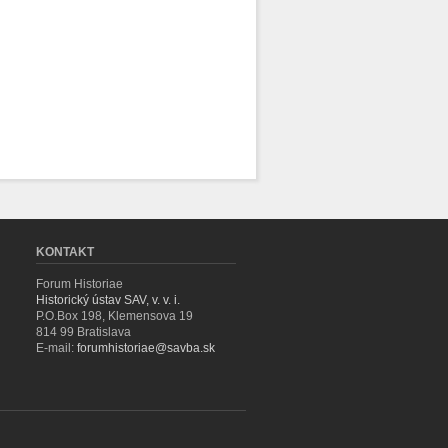
KONTAKT
Forum Historiae
Historický ústav SAV, v. v. i.
P.O.Box 198, Klemensova 19
814 99 Bratislava
E-mail:
forumhistoriae@savba.sk