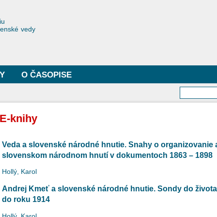
Skočiť
na
toriae
iu
hlavný
čenské vedy
obsah
Y
O ČASOPISE
Vyhľa
E-knihy
Veda a slovenské národné hnutie. Snahy o organizovanie a
slovenskom národnom hnutí v dokumentoch 1863 – 1898
Hollý, Karol
Andrej Kmeť a slovenské národné hnutie. Sondy do života 
do roku 1914
Hollý, Karol