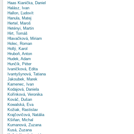
Haas Kianička, Daniel
Halász, Ivan
Hallon, Ľudovít
Hanula, Matej
Hertel, Maroš
Hetényi, Martin
Hirt, Tomáš
Hlavačková, Miriam
Holec, Roman
Hollý, Karol
Hruboň, Anton
Hudek, Adam
Hunčík, Péter
Ivaničková, Edita
Ivantyšynová, Tatiana
Jakoubek, Marek
Kamenec, Ivan
Kodajová, Daniela
Kořínková, Veronika
Kováč, Dušan
Kowalská, Eva
Kožiak, Rastislav
Krajčovičová, Natália
Kšiňan, Michal
Kumanová, Zuzana
Kusá, Zuzana