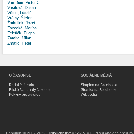
Van Duin, Pieter C.
Vasiľová, Darina
Vörös, László
Vrátny, Štefan
Žatkuliak, Jozef
Zavacká, Marína
Zeleňák, Eugen
Zemko, Milan
Zmátlo, Peter
O ČASOPISE
SOCIÁLNE MÉDIÁ
Redakčná rada
Skupina na Facebooku
Etické štandardy časopisu
Stránka na Facebooku
Pokyny pre autorov
Wikipedia
Copyright © 2007-2022,
Historický ústav SAV, v. v. i.
Edited and designed b