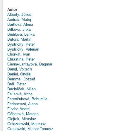
Autor
Alberty, Július
Andráš, Matej
Bartlová, Alena
Bílková, Jitka
Budilová, Lenka
Bútora, Martin
Bystrický, Peter
Bystrický, Valerián
Chorvát, Ivan
Chrastina, Peter
Čierna-Lantayová, Dagmar
Dangl, Vojtech
Daniel, Ondřej
Demmel, József
Dráľ, Peter
Ducháček, Milan
Falisová, Anna
Ferenčuhová, Bohumila
Feriancová, Alena
Findor, Andrej
Gáborová, Margita
Glejtek, Miroslav
Gniazdowski, Mateusz
Gronowski, Michał Tomasz