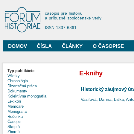
Sko
na
Forum Historiae
časopis pre históriu
hla
a príbuzné spoločenské vedy
obs
ISSN 1337-6861
DOMOV
ČÍSLA
ČLÁNKY
O ČASOPISE
Hlavné menu
Typ publikácie
E-knihy
Všetky
Chronológia
Dizertačná práca
Historický záujmový ú
Dokumenty
Kolektívna monografia
Vasiľová, Darina
,
Liška, Ant
Lexikón
Memoáre
Monografia
Ročenka
Časopis
Skriptá
Zborník