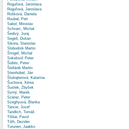
Roguľová, Jaroslava
Roguľová, Jaroslava
Rošková, Daniela
Roubal, Petr
Sabol, Miroslav
Schvarc, Michal
Šedivý, Juraj
Segeš, Dušan
Sikora, Stanislav
Slobodník Martin
Šmigeľ, Michal
Sokolovič Peter
Šoltés, Peter
Štefánik Martin
Steinhübel, Ján
Štulrajterová, Katarína
Šuchová, Xénia
Šustek, Zbyšek
Syrný, Marek
Száraz, Peter
Szeghyová, Blanka
Tancer, Jozef
Tandlich, Tomáš
Tišliar, Pavol
Tóth, Dezider
Turunen, Jaakko