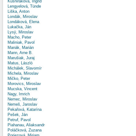
Kušniráková, Ingrid
Lengyelová, Tünde
Liška, Anton
Londák, Miroslav
Londáková, Elena
Lukačka, Ján
Lysý, Miroslav
Macho, Peter
Maliniak, Pavol
Manák, Marián
Mann, Arne B.
Marušiak, Juraj
Matus, László
Michálek, Slavomír
Michela, Miroslav
Mičko, Peter
Morovics, Miroslav
Mucska, Vincent
Nagy, Imrich
Nemec, Miroslav
Nemeš, Jaroslav
Pekařová, Katarína
Pešek, Ján
Petruf, Pavol
Piahanau, Aliaksandr
Poláčková, Zuzana
Poriezová, Miriam