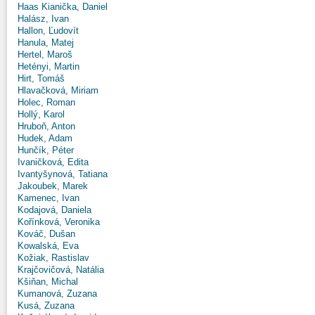
Haas Kianička, Daniel
Halász, Ivan
Hallon, Ľudovít
Hanula, Matej
Hertel, Maroš
Hetényi, Martin
Hirt, Tomáš
Hlavačková, Miriam
Holec, Roman
Hollý, Karol
Hruboň, Anton
Hudek, Adam
Hunčík, Péter
Ivaničková, Edita
Ivantyšynová, Tatiana
Jakoubek, Marek
Kamenec, Ivan
Kodajová, Daniela
Kořínková, Veronika
Kováč, Dušan
Kowalská, Eva
Kožiak, Rastislav
Krajčovičová, Natália
Kšiňan, Michal
Kumanová, Zuzana
Kusá, Zuzana