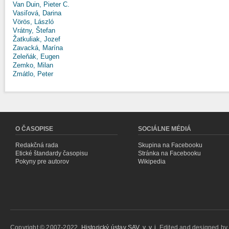
Van Duin, Pieter C.
Vasiľová, Darina
Vörös, László
Vrátny, Štefan
Žatkuliak, Jozef
Zavacká, Marína
Zeleňák, Eugen
Zemko, Milan
Zmátlo, Peter
O ČASOPISE
SOCIÁLNE MÉDIÁ
Redakčná rada
Skupina na Facebooku
Etické štandardy časopisu
Stránka na Facebooku
Pokyny pre autorov
Wikipedia
Copyright © 2007-2022,
Historický ústav SAV, v. v. i.
Edited and designed b