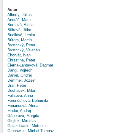
Autor
Alberty, Július
Andráš, Matej
Bartlová, Alena
Bílková, Jitka
Budilová, Lenka
Bútora, Martin
Bystrický, Peter
Bystrický, Valerián
Chorvát, Ivan
Chrastina, Peter
Čierna-Lantayová, Dagmar
Dangl, Vojtech
Daniel, Ondřej
Demmel, József
Dráľ, Peter
Ducháček, Milan
Falisová, Anna
Ferenčuhová, Bohumila
Feriancová, Alena
Findor, Andrej
Gáborová, Margita
Glejtek, Miroslav
Gniazdowski, Mateusz
Gronowski, Michał Tomasz