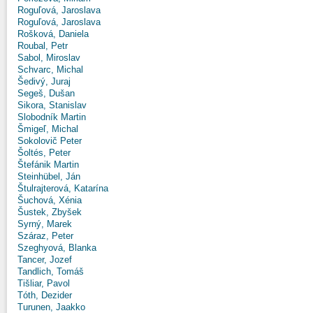
Roguľová, Jaroslava
Roguľová, Jaroslava
Rošková, Daniela
Roubal, Petr
Sabol, Miroslav
Schvarc, Michal
Šedivý, Juraj
Segeš, Dušan
Sikora, Stanislav
Slobodník Martin
Šmigeľ, Michal
Sokolovič Peter
Šoltés, Peter
Štefánik Martin
Steinhübel, Ján
Štulrajterová, Katarína
Šuchová, Xénia
Šustek, Zbyšek
Syrný, Marek
Száraz, Peter
Szeghyová, Blanka
Tancer, Jozef
Tandlich, Tomáš
Tišliar, Pavol
Tóth, Dezider
Turunen, Jaakko