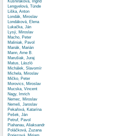
Kušniráková, Ingrid
Lengyelová, Tünde
Liška, Anton
Londák, Miroslav
Londáková, Elena
Lukačka, Ján
Lysý, Miroslav
Macho, Peter
Maliniak, Pavol
Manák, Marián
Mann, Arne B.
Marušiak, Juraj
Matus, László
Michálek, Slavomír
Michela, Miroslav
Mičko, Peter
Morovics, Miroslav
Mucska, Vincent
Nagy, Imrich
Nemec, Miroslav
Nemeš, Jaroslav
Pekařová, Katarína
Pešek, Ján
Petruf, Pavol
Piahanau, Aliaksandr
Poláčková, Zuzana
Poriezová, Miriam