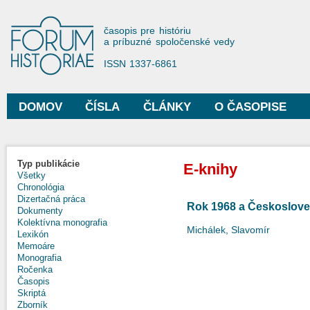
Sko
na
Forum Historiae
časopis pre históriu
hla
a príbuzné spoločenské vedy
obs
ISSN 1337-6861
DOMOV
ČÍSLA
ČLÁNKY
O ČASOPISE
Hlavné menu
Typ publikácie
E-knihy
Všetky
Chronológia
Dizertačná práca
Rok 1968 a Českoslove
Dokumenty
Kolektívna monografia
Michálek, Slavomír
Lexikón
Memoáre
Monografia
Ročenka
Časopis
Skriptá
Zborník