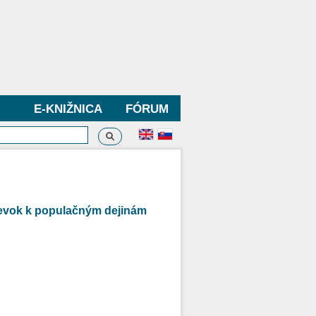
E-KNIŽNICA
FÓRUM
Vyhľadávanie
dávanie
pevok k populačným dejinám