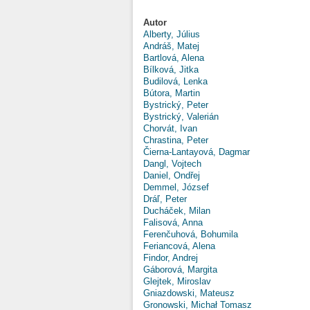
Autor
Alberty, Július
Andráš, Matej
Bartlová, Alena
Bílková, Jitka
Budilová, Lenka
Bútora, Martin
Bystrický, Peter
Bystrický, Valerián
Chorvát, Ivan
Chrastina, Peter
Čierna-Lantayová, Dagmar
Dangl, Vojtech
Daniel, Ondřej
Demmel, József
Dráľ, Peter
Ducháček, Milan
Falisová, Anna
Ferenčuhová, Bohumila
Feriancová, Alena
Findor, Andrej
Gáborová, Margita
Glejtek, Miroslav
Gniazdowski, Mateusz
Gronowski, Michał Tomasz