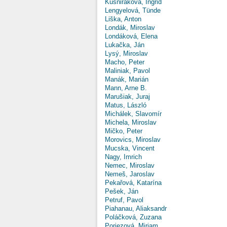
Kušniráková, Ingrid
Lengyelová, Tünde
Liška, Anton
Londák, Miroslav
Londáková, Elena
Lukačka, Ján
Lysý, Miroslav
Macho, Peter
Maliniak, Pavol
Manák, Marián
Mann, Arne B.
Marušiak, Juraj
Matus, László
Michálek, Slavomír
Michela, Miroslav
Mičko, Peter
Morovics, Miroslav
Mucska, Vincent
Nagy, Imrich
Nemec, Miroslav
Nemeš, Jaroslav
Pekařová, Katarína
Pešek, Ján
Petruf, Pavol
Piahanau, Aliaksandr
Poláčková, Zuzana
Poriezová, Miriam