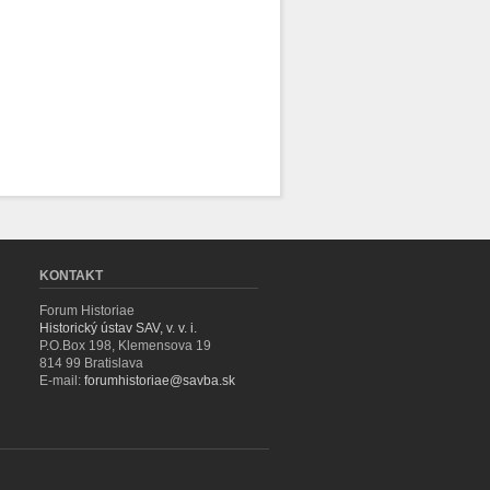
KONTAKT
Forum Historiae
Historický ústav SAV, v. v. i.
P.O.Box 198, Klemensova 19
814 99 Bratislava
E-mail:
forumhistoriae@savba.sk