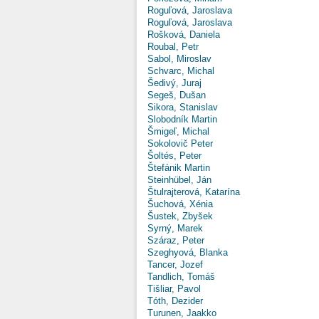
Roguľová, Jaroslava
Roguľová, Jaroslava
Rošková, Daniela
Roubal, Petr
Sabol, Miroslav
Schvarc, Michal
Šedivý, Juraj
Segeš, Dušan
Sikora, Stanislav
Slobodník Martin
Šmigeľ, Michal
Sokolovič Peter
Šoltés, Peter
Štefánik Martin
Steinhübel, Ján
Štulrajterová, Katarína
Šuchová, Xénia
Šustek, Zbyšek
Syrný, Marek
Száraz, Peter
Szeghyová, Blanka
Tancer, Jozef
Tandlich, Tomáš
Tišliar, Pavol
Tóth, Dezider
Turunen, Jaakko