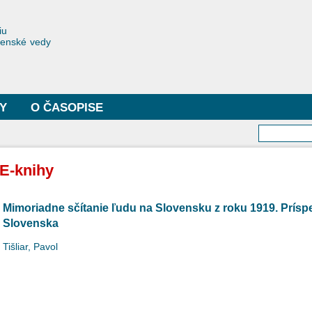
Skočiť
na
toriae
iu
hlavný
čenské vedy
obsah
Y
O ČASOPISE
Vyhľa
E-knihy
Mimoriadne sčítanie ľudu na Slovensku z roku 1919. Prís
Slovenska
Tišliar, Pavol