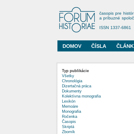
Forum His
časopis pre histór
a príbuzné spolo
ISSN 1337-6861
DOMOV
ČÍSLA
ČLÁNK
Hlavné menu
Typ publikácie
Všetky
Chronológia
Dizertačná práca
Dokumenty
Kolektívna monografia
Lexikón
Memoáre
Monografia
Ročenka
Časopis
Skriptá
Zborník