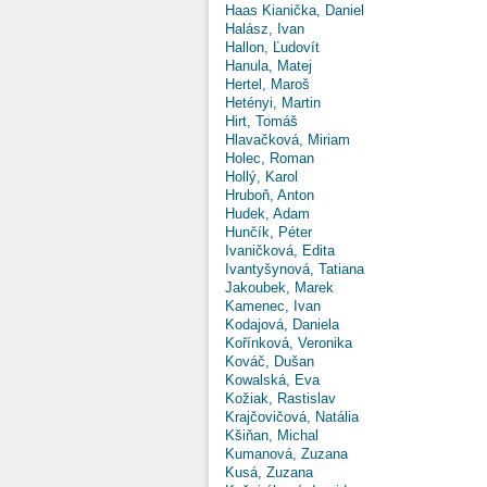
Haas Kianička, Daniel
Halász, Ivan
Hallon, Ľudovít
Hanula, Matej
Hertel, Maroš
Hetényi, Martin
Hirt, Tomáš
Hlavačková, Miriam
Holec, Roman
Hollý, Karol
Hruboň, Anton
Hudek, Adam
Hunčík, Péter
Ivaničková, Edita
Ivantyšynová, Tatiana
Jakoubek, Marek
Kamenec, Ivan
Kodajová, Daniela
Kořínková, Veronika
Kováč, Dušan
Kowalská, Eva
Kožiak, Rastislav
Krajčovičová, Natália
Kšiňan, Michal
Kumanová, Zuzana
Kusá, Zuzana