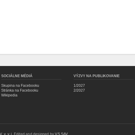
SOCIÁLNE MÉDIÁ
VÝZVY NA PUBLIKOVANIE
Skupina na Facebooku
1/2027
Stránka na Facebooku
2/2027
Wikipedia
 v. v. i.
Edited and designed by
VS SAV
.