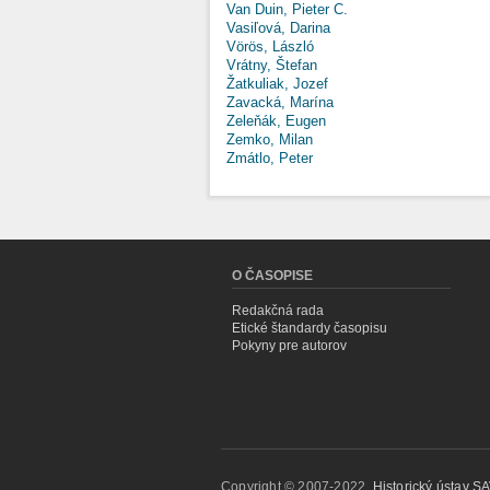
Van Duin, Pieter C.
Vasiľová, Darina
Vörös, László
Vrátny, Štefan
Žatkuliak, Jozef
Zavacká, Marína
Zeleňák, Eugen
Zemko, Milan
Zmátlo, Peter
O ČASOPISE
Redakčná rada
Etické štandardy časopisu
Pokyny pre autorov
Copyright © 2007-2022,
Historický ústav SAV,