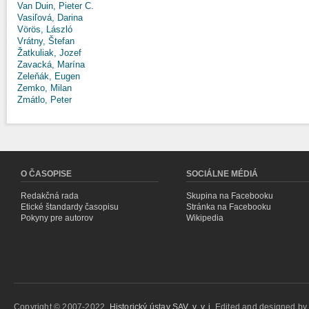
Van Duin, Pieter C.
Vasiľová, Darina
Vörös, László
Vrátny, Štefan
Žatkuliak, Jozef
Zavacká, Marína
Zeleňák, Eugen
Zemko, Milan
Zmátlo, Peter
O ČASOPISE
SOCIÁLNE MÉDIÁ
Redakčná rada
Skupina na Facebooku
Etické štandardy časopisu
Stránka na Facebooku
Pokyny pre autorov
Wikipedia
Copyright © 2007-2022,
Historický ústav SAV, v. v. i.
Edited and designed b