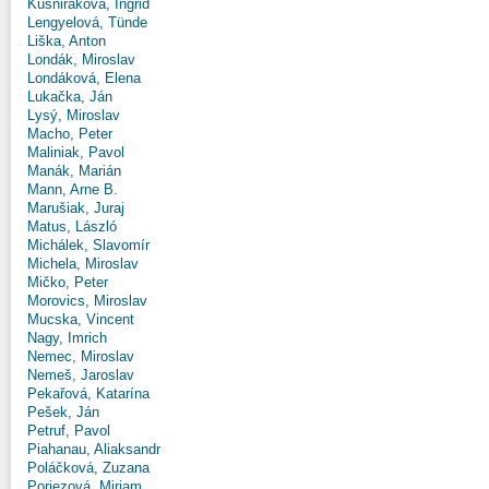
Kušniráková, Ingrid
Lengyelová, Tünde
Liška, Anton
Londák, Miroslav
Londáková, Elena
Lukačka, Ján
Lysý, Miroslav
Macho, Peter
Maliniak, Pavol
Manák, Marián
Mann, Arne B.
Marušiak, Juraj
Matus, László
Michálek, Slavomír
Michela, Miroslav
Mičko, Peter
Morovics, Miroslav
Mucska, Vincent
Nagy, Imrich
Nemec, Miroslav
Nemeš, Jaroslav
Pekařová, Katarína
Pešek, Ján
Petruf, Pavol
Piahanau, Aliaksandr
Poláčková, Zuzana
Poriezová, Miriam