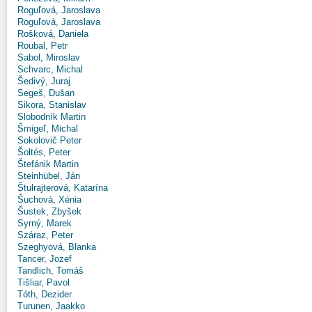
Roguľová, Jaroslava
Roguľová, Jaroslava
Rošková, Daniela
Roubal, Petr
Sabol, Miroslav
Schvarc, Michal
Šedivý, Juraj
Segeš, Dušan
Sikora, Stanislav
Slobodník Martin
Šmigeľ, Michal
Sokolovič Peter
Šoltés, Peter
Štefánik Martin
Steinhübel, Ján
Štulrajterová, Katarína
Šuchová, Xénia
Šustek, Zbyšek
Syrný, Marek
Száraz, Peter
Szeghyová, Blanka
Tancer, Jozef
Tandlich, Tomáš
Tišliar, Pavol
Tóth, Dezider
Turunen, Jaakko