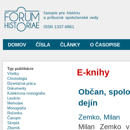
Sko
na
Forum Historiae
časopis pre históriu
hla
a príbuzné spoločenské vedy
obs
ISSN 1337-6861
DOMOV
ČÍSLA
ČLÁNKY
O ČASOPISE
Hlavné menu
Typ publikácie
E-knihy
Všetky
Chronológia
Dizertačná práca
Dokumenty
Občan, spolo
Kolektívna monografia
Lexikón
dejín
Memoáre
Monografia
Ročenka
Zemko, Milan
Časopis
Skriptá
Milan Zemko v 
Zborník