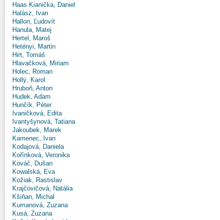
Haas Kianička, Daniel
Halász, Ivan
Hallon, Ľudovít
Hanula, Matej
Hertel, Maroš
Hetényi, Martin
Hirt, Tomáš
Hlavačková, Miriam
Holec, Roman
Hollý, Karol
Hruboň, Anton
Hudek, Adam
Hunčík, Péter
Ivaničková, Edita
Ivantyšynová, Tatiana
Jakoubek, Marek
Kamenec, Ivan
Kodajová, Daniela
Kořínková, Veronika
Kováč, Dušan
Kowalská, Eva
Kožiak, Rastislav
Krajčovičová, Natália
Kšiňan, Michal
Kumanová, Zuzana
Kusá, Zuzana