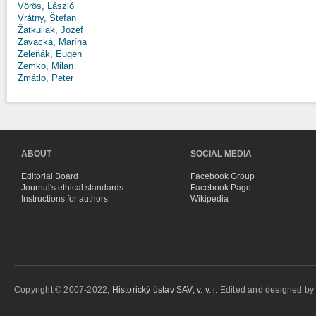
Vörös, László
Vrátny, Štefan
Žatkuliak, Jozef
Zavacká, Marína
Zeleňák, Eugen
Zemko, Milan
Zmátlo, Peter
ABOUT
SOCIAL MEDIA
Editorial Board
Facebook Group
Journal's ethical standards
Facebook Page
Instructions for authors
Wikipedia
Copyright © 2007-2022,
Historický ústav SAV, v. v. i.
Edited and designed b