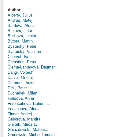
Author
Alberty, Július
Andráš, Matej
Bartlová, Alena
Bílková, Jitka
Budilová, Lenka
Bútora, Martin
Bystrický, Peter
Bystrický, Valerián
Chorvát, Ivan
Chrastina, Peter
Čierna-Lantayová, Dagmar
Dangl, Vojtech
Daniel, Ondřej
Demmel, József
Dráľ, Peter
Ducháček, Milan
Falisová, Anna
Ferenčuhová, Bohumila
Feriancová, Alena
Findor, Andrej
Gáborová, Margita
Glejtek, Miroslav
Gniazdowski, Mateusz
Gronowski, Michał Tomasz