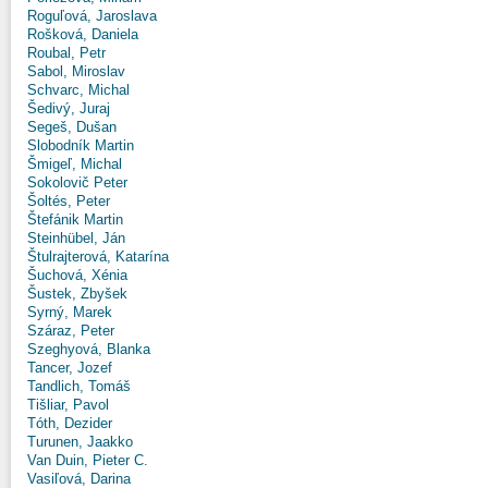
Roguľová, Jaroslava
Rošková, Daniela
Roubal, Petr
Sabol, Miroslav
Schvarc, Michal
Šedivý, Juraj
Segeš, Dušan
Slobodník Martin
Šmigeľ, Michal
Sokolovič Peter
Šoltés, Peter
Štefánik Martin
Steinhübel, Ján
Štulrajterová, Katarína
Šuchová, Xénia
Šustek, Zbyšek
Syrný, Marek
Száraz, Peter
Szeghyová, Blanka
Tancer, Jozef
Tandlich, Tomáš
Tišliar, Pavol
Tóth, Dezider
Turunen, Jaakko
Van Duin, Pieter C.
Vasiľová, Darina