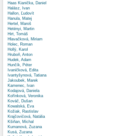
Haas Kianička, Daniel
Halász, Ivan
Hallon, Ľudovít
Hanula, Matej
Hertel, Maroš
Hetényi, Martin
Hirt, Tomáš
Hlavačková, Miriam
Holec, Roman
Hollý, Karol
Hruboň, Anton
Hudek, Adam
Hunčík, Péter
Ivaničková, Edita
Ivantyšynová, Tatiana
Jakoubek, Marek
Kamenec, Ivan
Kodajová, Daniela
Kořínková, Veronika
Kováč, Dušan
Kowalská, Eva
Kožiak, Rastislav
Krajčovičová, Natália
Kšiňan, Michal
Kumanová, Zuzana
Kusá, Zuzana