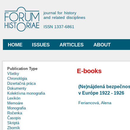
Ski
mai
Forum Historiae
journal for history
con
and related disciplines
ISSN 1337-6861
HOME
ISSUES
ARTICLES
ABOUT
Main menu
Publication Type
E-books
Všetky
Chronológia
Dizertačná práca
(Ne)nájdená bezpečno
Dokumenty
v Európe 1922 - 1926
Kolektívna monografia
Lexikón
Feriancová, Alena
Memoáre
Monografia
Ročenka
Časopis
Skriptá
Zborník