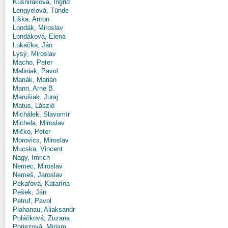
Kušniráková, Ingrid
Lengyelová, Tünde
Liška, Anton
Londák, Miroslav
Londáková, Elena
Lukačka, Ján
Lysý, Miroslav
Macho, Peter
Maliniak, Pavol
Manák, Marián
Mann, Arne B.
Marušiak, Juraj
Matus, László
Michálek, Slavomír
Michela, Miroslav
Mičko, Peter
Morovics, Miroslav
Mucska, Vincent
Nagy, Imrich
Nemec, Miroslav
Nemeš, Jaroslav
Pekařová, Katarína
Pešek, Ján
Petruf, Pavol
Piahanau, Aliaksandr
Poláčková, Zuzana
Poriezová, Miriam