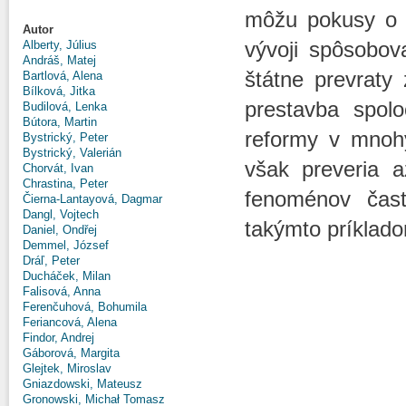
môžu pokusy o u
Autor
vývoji spôsobova
Alberty, Július
Andráš, Matej
štátne prevraty
Bartlová, Alena
Bílková, Jitka
prestavba spolo
Budilová, Lenka
Bútora, Martin
reformy v mnohý
Bystrický, Peter
Bystrický, Valerián
však preveria a
Chorvát, Ivan
Chrastina, Peter
fenoménov čast
Čierna-Lantayová, Dagmar
Dangl, Vojtech
takýmto príklad
Daniel, Ondřej
Demmel, József
Dráľ, Peter
Ducháček, Milan
Falisová, Anna
Ferenčuhová, Bohumila
Feriancová, Alena
Findor, Andrej
Gáborová, Margita
Glejtek, Miroslav
Gniazdowski, Mateusz
Gronowski, Michał Tomasz