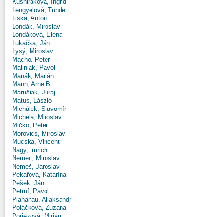
Kušniráková, Ingrid
Lengyelová, Tünde
Liška, Anton
Londák, Miroslav
Londáková, Elena
Lukačka, Ján
Lysý, Miroslav
Macho, Peter
Maliniak, Pavol
Manák, Marián
Mann, Arne B.
Marušiak, Juraj
Matus, László
Michálek, Slavomír
Michela, Miroslav
Mičko, Peter
Morovics, Miroslav
Mucska, Vincent
Nagy, Imrich
Nemec, Miroslav
Nemeš, Jaroslav
Pekařová, Katarína
Pešek, Ján
Petruf, Pavol
Piahanau, Aliaksandr
Poláčková, Zuzana
Poriezová, Miriam