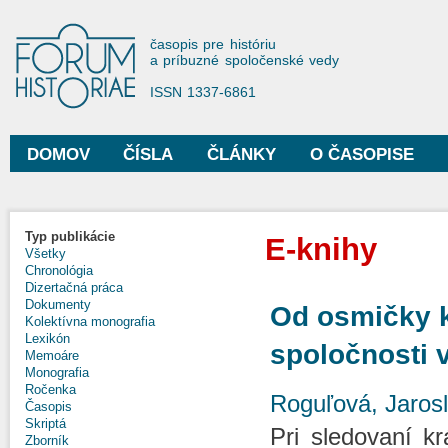
Sko
na
Forum Historiae
časopis pre históriu
hla
a príbuzné spoločenské vedy
obs
ISSN 1337-6861
DOMOV
ČÍSLA
ČLÁNKY
O ČASOPISE
Hlavné menu
Typ publikácie
E-knihy
Všetky
Chronológia
Dizertačná práca
Dokumenty
Od osmičky 
Kolektívna monografia
Lexikón
spoločnosti 
Memoáre
Monografia
Ročenka
Roguľová, Jaros
Časopis
Skriptá
Pri sledovaní k
Zborník