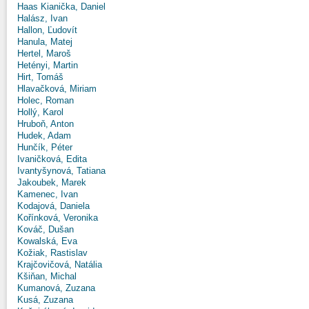
Haas Kianička, Daniel
Halász, Ivan
Hallon, Ľudovít
Hanula, Matej
Hertel, Maroš
Hetényi, Martin
Hirt, Tomáš
Hlavačková, Miriam
Holec, Roman
Hollý, Karol
Hruboň, Anton
Hudek, Adam
Hunčík, Péter
Ivaničková, Edita
Ivantyšynová, Tatiana
Jakoubek, Marek
Kamenec, Ivan
Kodajová, Daniela
Kořínková, Veronika
Kováč, Dušan
Kowalská, Eva
Kožiak, Rastislav
Krajčovičová, Natália
Kšiňan, Michal
Kumanová, Zuzana
Kusá, Zuzana