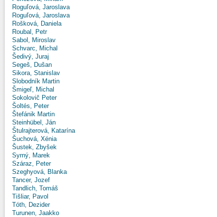
Roguľová, Jaroslava
Roguľová, Jaroslava
Rošková, Daniela
Roubal, Petr
Sabol, Miroslav
Schvarc, Michal
Šedivý, Juraj
Segeš, Dušan
Sikora, Stanislav
Slobodník Martin
Šmigeľ, Michal
Sokolovič Peter
Šoltés, Peter
Štefánik Martin
Steinhübel, Ján
Štulrajterová, Katarína
Šuchová, Xénia
Šustek, Zbyšek
Syrný, Marek
Száraz, Peter
Szeghyová, Blanka
Tancer, Jozef
Tandlich, Tomáš
Tišliar, Pavol
Tóth, Dezider
Turunen, Jaakko