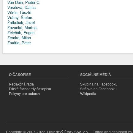
Van Duin, Pieter C.
Vasiľová, Darina
Vörös, László
Vrátny, Štefan
Žatkuliak, Jozef
Zavacká, Marína
Zeleňák, Eugen
Zemko, Milan
Zmátlo, Peter
O ČASOPISE
SOCIÁLNE MÉDIÁ
Redakčná rada
Skupina na Facebooku
Etické štandardy časopisu
Stránka na Facebooku
Pokyny pre autorov
Wikipedia
Copyright © 2007-2022,
Historický ústav SAV, v. v. i.
Edited and designed b