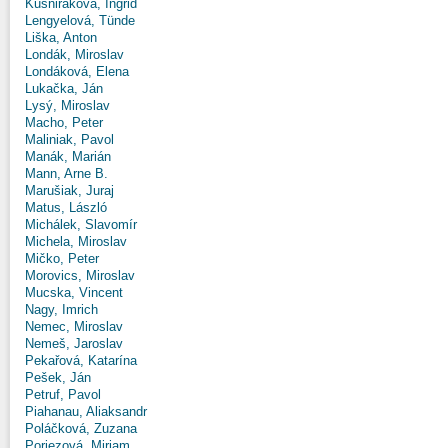
Kušniráková, Ingrid
Lengyelová, Tünde
Liška, Anton
Londák, Miroslav
Londáková, Elena
Lukačka, Ján
Lysý, Miroslav
Macho, Peter
Maliniak, Pavol
Manák, Marián
Mann, Arne B.
Marušiak, Juraj
Matus, László
Michálek, Slavomír
Michela, Miroslav
Mičko, Peter
Morovics, Miroslav
Mucska, Vincent
Nagy, Imrich
Nemec, Miroslav
Nemeš, Jaroslav
Pekařová, Katarína
Pešek, Ján
Petruf, Pavol
Piahanau, Aliaksandr
Poláčková, Zuzana
Poriezová, Miriam