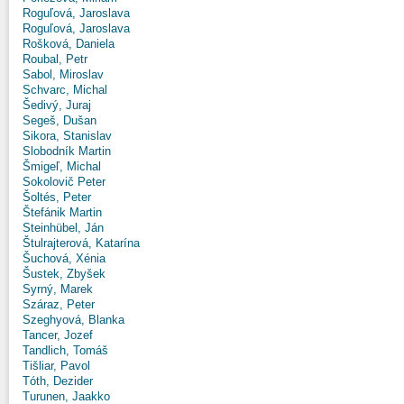
Roguľová, Jaroslava
Roguľová, Jaroslava
Rošková, Daniela
Roubal, Petr
Sabol, Miroslav
Schvarc, Michal
Šedivý, Juraj
Segeš, Dušan
Sikora, Stanislav
Slobodník Martin
Šmigeľ, Michal
Sokolovič Peter
Šoltés, Peter
Štefánik Martin
Steinhübel, Ján
Štulrajterová, Katarína
Šuchová, Xénia
Šustek, Zbyšek
Syrný, Marek
Száraz, Peter
Szeghyová, Blanka
Tancer, Jozef
Tandlich, Tomáš
Tišliar, Pavol
Tóth, Dezider
Turunen, Jaakko