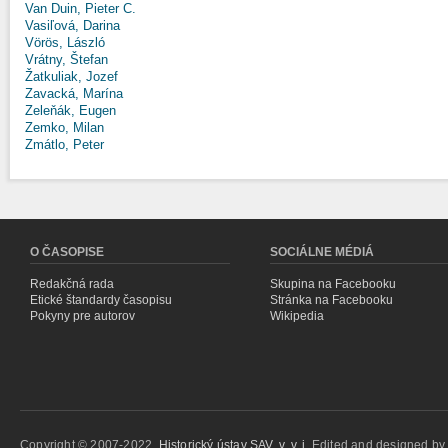
Van Duin, Pieter C.
Vasiľová, Darina
Vörös, László
Vrátny, Štefan
Žatkuliak, Jozef
Zavacká, Marína
Zeleňák, Eugen
Zemko, Milan
Zmátlo, Peter
O ČASOPISE
SOCIÁLNE MÉDIÁ
Redakčná rada
Skupina na Facebooku
Etické štandardy časopisu
Stránka na Facebooku
Pokyny pre autorov
Wikipedia
Copyright © 2007-2022,
Historický ústav SAV, v. v. i.
Edited and designed b