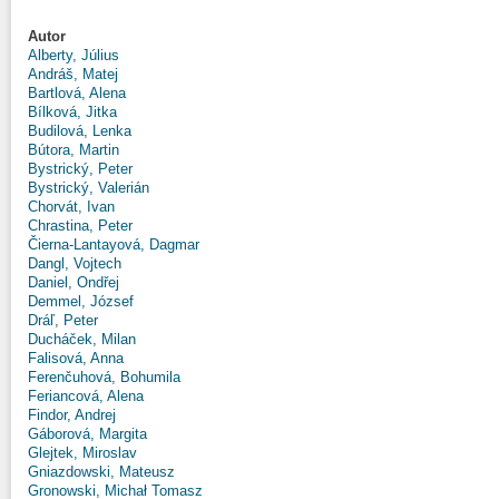
Autor
Alberty, Július
Andráš, Matej
Bartlová, Alena
Bílková, Jitka
Budilová, Lenka
Bútora, Martin
Bystrický, Peter
Bystrický, Valerián
Chorvát, Ivan
Chrastina, Peter
Čierna-Lantayová, Dagmar
Dangl, Vojtech
Daniel, Ondřej
Demmel, József
Dráľ, Peter
Ducháček, Milan
Falisová, Anna
Ferenčuhová, Bohumila
Feriancová, Alena
Findor, Andrej
Gáborová, Margita
Glejtek, Miroslav
Gniazdowski, Mateusz
Gronowski, Michał Tomasz