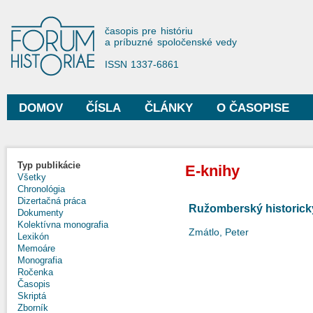
Sko
na
Forum Historiae
časopis pre históriu
hla
a príbuzné spoločenské vedy
obs
ISSN 1337-6861
DOMOV
ČÍSLA
ČLÁNKY
O ČASOPISE
Hlavné menu
Typ publikácie
E-knihy
Všetky
Chronológia
Dizertačná práca
Ružomberský historick
Dokumenty
Kolektívna monografia
Zmátlo, Peter
Lexikón
Memoáre
Monografia
Ročenka
Časopis
Skriptá
Zborník