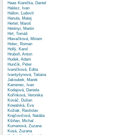
Haas Kianička, Daniel
Halász, Ivan
Hallon, Ľudovít
Hanula, Matej
Hertel, Maroš
Hetényi, Martin
Hirt, Tomáš
Hlavačková, Miriam
Holec, Roman
Hollý, Karol
Hruboň, Anton
Hudek, Adam
Hunčík, Péter
Ivaničková, Edita
Ivantyšynová, Tatiana
Jakoubek, Marek
Kamenec, Ivan
Kodajová, Daniela
Kořínková, Veronika
Kováč, Dušan
Kowalská, Eva
Kožiak, Rastislav
Krajčovičová, Natália
Kšiňan, Michal
Kumanová, Zuzana
Kusá, Zuzana