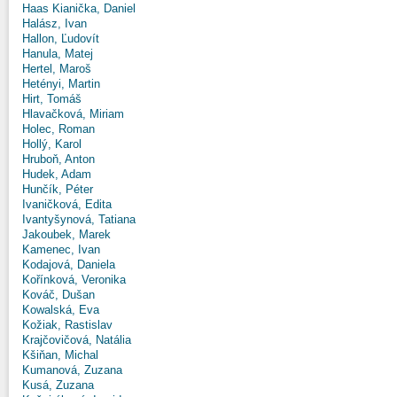
Haas Kianička, Daniel
Halász, Ivan
Hallon, Ľudovít
Hanula, Matej
Hertel, Maroš
Hetényi, Martin
Hirt, Tomáš
Hlavačková, Miriam
Holec, Roman
Hollý, Karol
Hruboň, Anton
Hudek, Adam
Hunčík, Péter
Ivaničková, Edita
Ivantyšynová, Tatiana
Jakoubek, Marek
Kamenec, Ivan
Kodajová, Daniela
Kořínková, Veronika
Kováč, Dušan
Kowalská, Eva
Kožiak, Rastislav
Krajčovičová, Natália
Kšiňan, Michal
Kumanová, Zuzana
Kusá, Zuzana