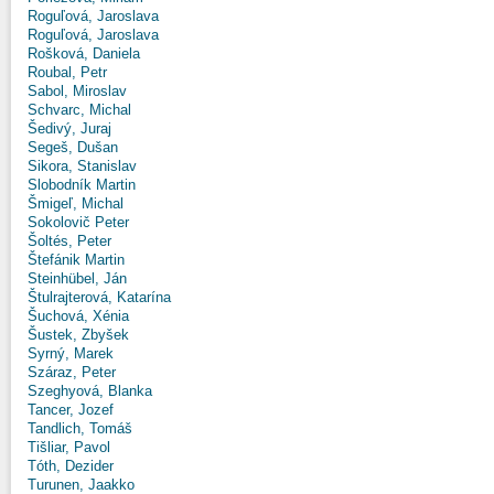
Roguľová, Jaroslava
Roguľová, Jaroslava
Rošková, Daniela
Roubal, Petr
Sabol, Miroslav
Schvarc, Michal
Šedivý, Juraj
Segeš, Dušan
Sikora, Stanislav
Slobodník Martin
Šmigeľ, Michal
Sokolovič Peter
Šoltés, Peter
Štefánik Martin
Steinhübel, Ján
Štulrajterová, Katarína
Šuchová, Xénia
Šustek, Zbyšek
Syrný, Marek
Száraz, Peter
Szeghyová, Blanka
Tancer, Jozef
Tandlich, Tomáš
Tišliar, Pavol
Tóth, Dezider
Turunen, Jaakko