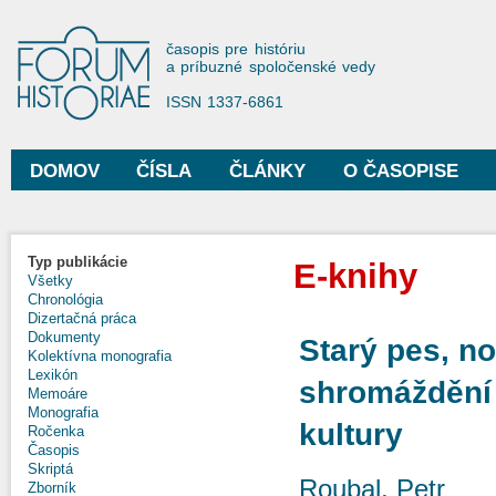
Sko
na
Forum Historiae
časopis pre históriu
hla
a príbuzné spoločenské vedy
obs
ISSN 1337-6861
DOMOV
ČÍSLA
ČLÁNKY
O ČASOPISE
Hlavné menu
Typ publikácie
E-knihy
Všetky
Chronológia
Dizertačná práca
Dokumenty
Starý pes, n
Kolektívna monografia
Lexikón
shromáždění 
Memoáre
Monografia
kultury
Ročenka
Časopis
Skriptá
Roubal, Petr
Zborník