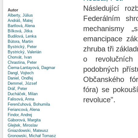
Následující ro
Autor
Alberty, Július
Federálním shr
Andráš, Matej
Bartlová, Alena
mechanismy „se
Bílková, Jitka
Budilová, Lenka
emancipace zák
Bútora, Martin
Bystrický, Peter
zhruba tři zákla
Bystrický, Valerián
Chorvát, Ivan
o revolučníc
Chrastina, Peter
podobných příst
Čierna-Lantayová, Dagmar
Dangl, Vojtech
Občanského fór
Daniel, Ondřej
Demmel, József
fóra) se pokouší
Dráľ, Peter
Ducháček, Milan
revoluce".
Falisová, Anna
Ferenčuhová, Bohumila
Feriancová, Alena
Findor, Andrej
Gáborová, Margita
Glejtek, Miroslav
Gniazdowski, Mateusz
Gronowski, Michał Tomasz