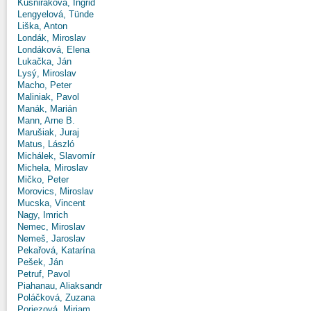
Kušniráková, Ingrid
Lengyelová, Tünde
Liška, Anton
Londák, Miroslav
Londáková, Elena
Lukačka, Ján
Lysý, Miroslav
Macho, Peter
Maliniak, Pavol
Manák, Marián
Mann, Arne B.
Marušiak, Juraj
Matus, László
Michálek, Slavomír
Michela, Miroslav
Mičko, Peter
Morovics, Miroslav
Mucska, Vincent
Nagy, Imrich
Nemec, Miroslav
Nemeš, Jaroslav
Pekařová, Katarína
Pešek, Ján
Petruf, Pavol
Piahanau, Aliaksandr
Poláčková, Zuzana
Poriezová, Miriam