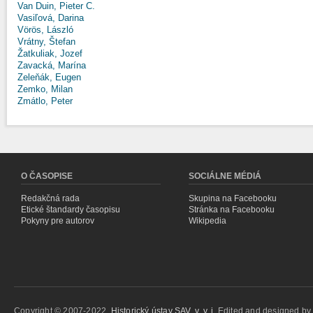
Van Duin, Pieter C.
Vasiľová, Darina
Vörös, László
Vrátny, Štefan
Žatkuliak, Jozef
Zavacká, Marína
Zeleňák, Eugen
Zemko, Milan
Zmátlo, Peter
O ČASOPISE
SOCIÁLNE MÉDIÁ
Redakčná rada
Skupina na Facebooku
Etické štandardy časopisu
Stránka na Facebooku
Pokyny pre autorov
Wikipedia
Copyright © 2007-2022,
Historický ústav SAV, v. v. i.
Edited and designed b