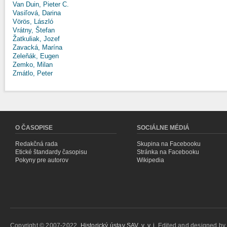
Van Duin, Pieter C.
Vasiľová, Darina
Vörös, László
Vrátny, Štefan
Žatkuliak, Jozef
Zavacká, Marína
Zeleňák, Eugen
Zemko, Milan
Zmátlo, Peter
O ČASOPISE
SOCIÁLNE MÉDIÁ
Redakčná rada
Skupina na Facebooku
Etické štandardy časopisu
Stránka na Facebooku
Pokyny pre autorov
Wikipedia
Copyright © 2007-2022,
Historický ústav SAV, v. v. i.
Edited and designed b