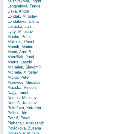
Kušniráková, Ingrid
Lengyelová, Tünde
Liška, Anton
Londák, Miroslav
Londáková, Elena
Lukačka, Ján
Lysý, Miroslav
Macho, Peter
Maliniak, Pavol
Manák, Marián
Mann, Arne B.
Marušiak, Juraj
Matus, László
Michálek, Slavomír
Michela, Miroslav
Mičko, Peter
Morovics, Miroslav
Mucska, Vincent
Nagy, Imrich
Nemec, Miroslav
Nemeš, Jaroslav
Pekařová, Katarína
Pešek, Ján
Petruf, Pavol
Piahanau, Aliaksandr
Poláčková, Zuzana
Poriezová, Miriam