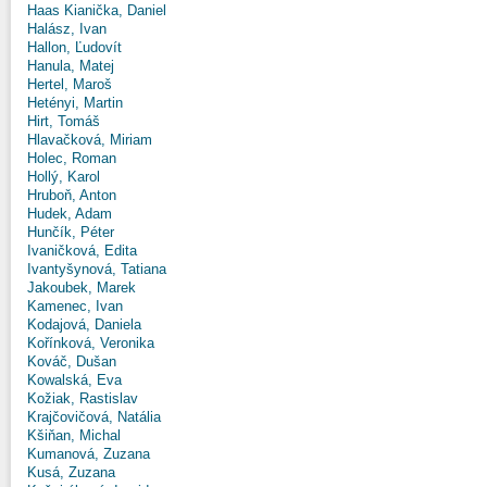
Haas Kianička, Daniel
Halász, Ivan
Hallon, Ľudovít
Hanula, Matej
Hertel, Maroš
Hetényi, Martin
Hirt, Tomáš
Hlavačková, Miriam
Holec, Roman
Hollý, Karol
Hruboň, Anton
Hudek, Adam
Hunčík, Péter
Ivaničková, Edita
Ivantyšynová, Tatiana
Jakoubek, Marek
Kamenec, Ivan
Kodajová, Daniela
Kořínková, Veronika
Kováč, Dušan
Kowalská, Eva
Kožiak, Rastislav
Krajčovičová, Natália
Kšiňan, Michal
Kumanová, Zuzana
Kusá, Zuzana