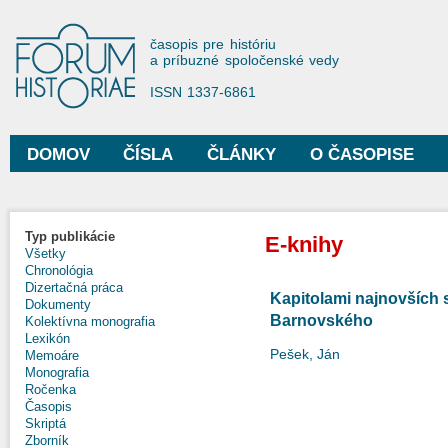
Sko
na
Forum Historiae
časopis pre históriu
hla
a príbuzné spoločenské vedy
obs
ISSN 1337-6861
DOMOV
ČÍSLA
ČLÁNKY
O ČASOPISE
Hlavné menu
Typ publikácie
E-knihy
Všetky
Chronológia
Dizertačná práca
Kapitolami najnovších
Dokumenty
Barnovského
Kolektívna monografia
Lexikón
Pešek, Ján
Memoáre
Monografia
Ročenka
Časopis
Skriptá
Zborník