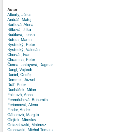
Autor
Alberty, Július
Andráš, Matej
Bartlová, Alena
Bílková, Jitka
Budilová, Lenka
Bútora, Martin
Bystrický, Peter
Bystrický, Valerián
Chorvát, Ivan
Chrastina, Peter
Čierna-Lantayová, Dagmar
Dangl, Vojtech
Daniel, Ondřej
Demmel, József
Dráľ, Peter
Ducháček, Milan
Falisová, Anna
Ferenčuhová, Bohumila
Feriancová, Alena
Findor, Andrej
Gáborová, Margita
Glejtek, Miroslav
Gniazdowski, Mateusz
Gronowski, Michał Tomasz