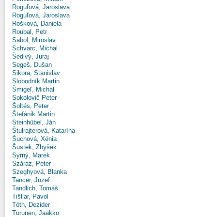
Roguľová, Jaroslava
Roguľová, Jaroslava
Rošková, Daniela
Roubal, Petr
Sabol, Miroslav
Schvarc, Michal
Šedivý, Juraj
Segeš, Dušan
Sikora, Stanislav
Slobodník Martin
Šmigeľ, Michal
Sokolovič Peter
Šoltés, Peter
Štefánik Martin
Steinhübel, Ján
Štulrajterová, Katarína
Šuchová, Xénia
Šustek, Zbyšek
Syrný, Marek
Száraz, Peter
Szeghyová, Blanka
Tancer, Jozef
Tandlich, Tomáš
Tišliar, Pavol
Tóth, Dezider
Turunen, Jaakko