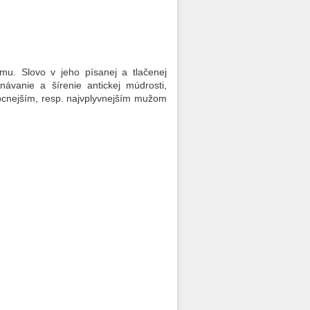
mu. Slovo v jeho písanej a tlačenej
návanie a šírenie antickej múdrosti,
mocnejším, resp. najvplyvnejším mužom