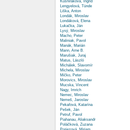
Kušniráková, Ingrid
Lengyelová, Tünde
Liška, Anton
Londák, Miroslav
Londáková, Elena
Lukačka, Ján
Lysý, Miroslav
Macho, Peter
Maliniak, Pavol
Manák, Marián
Mann, Arne B.
Marušiak, Juraj
Matus, László
Michálek, Slavomír
Michela, Miroslav
Mičko, Peter
Morovics, Miroslav
Mucska, Vincent
Nagy, Imrich
Nemec, Miroslav
Nemeš, Jaroslav
Pekařová, Katarína
Pešek, Ján
Petruf, Pavol
Piahanau, Aliaksandr
Poláčková, Zuzana
Poriezová, Miriam