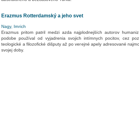
Erazmus Rotterdamský a jeho svet
Nagy, Imrich
Erazmus pritom patril medzi azda najplodnejších autorov humaniz
podobe používal od vyjadrenia svojich intímnych pocitov, cez poz
teologické a filozofické dišputy až po verejné apely adresované naj
svojej doby.