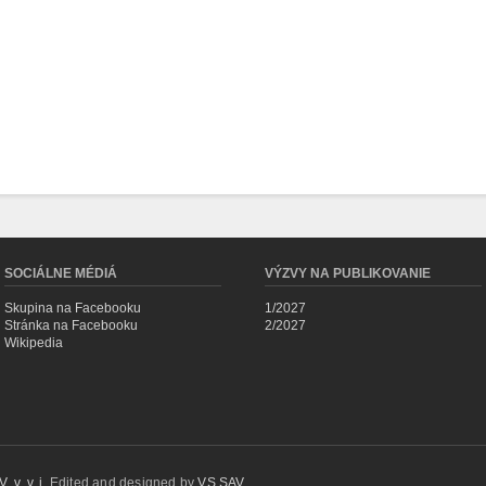
SOCIÁLNE MÉDIÁ
VÝZVY NA PUBLIKOVANIE
Skupina na Facebooku
1/2027
Stránka na Facebooku
2/2027
Wikipedia
 v. v. i.
Edited and designed by
VS SAV
.