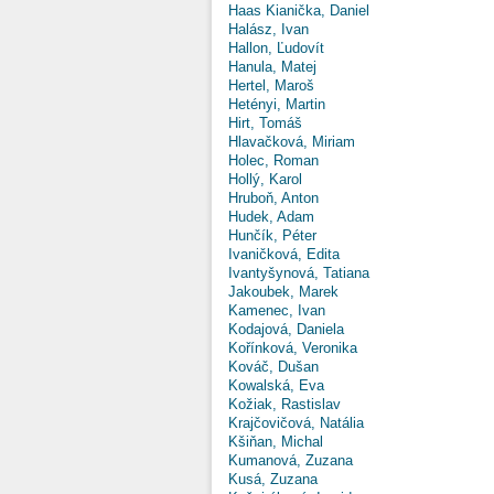
Haas Kianička, Daniel
Halász, Ivan
Hallon, Ľudovít
Hanula, Matej
Hertel, Maroš
Hetényi, Martin
Hirt, Tomáš
Hlavačková, Miriam
Holec, Roman
Hollý, Karol
Hruboň, Anton
Hudek, Adam
Hunčík, Péter
Ivaničková, Edita
Ivantyšynová, Tatiana
Jakoubek, Marek
Kamenec, Ivan
Kodajová, Daniela
Kořínková, Veronika
Kováč, Dušan
Kowalská, Eva
Kožiak, Rastislav
Krajčovičová, Natália
Kšiňan, Michal
Kumanová, Zuzana
Kusá, Zuzana