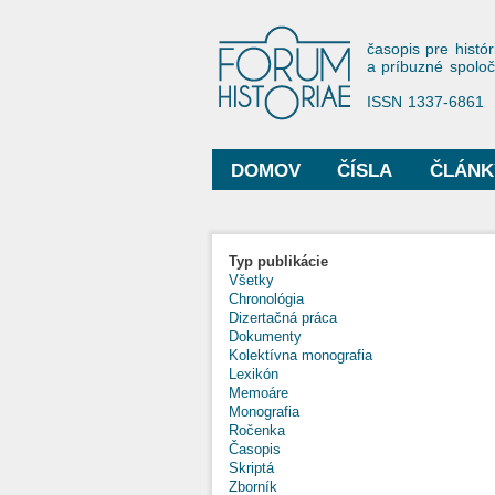
Forum His
časopis pre histór
a príbuzné spolo
ISSN 1337-6861
DOMOV
ČÍSLA
ČLÁNK
Hlavné menu
Typ publikácie
Všetky
Chronológia
Dizertačná práca
Dokumenty
Kolektívna monografia
Lexikón
Memoáre
Monografia
Ročenka
Časopis
Skriptá
Zborník