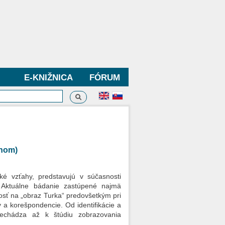
E-KNIŽNICA
FÓRUM
Vyhľadávanie
dávanie
ahom)
ké vzťahy, predstavujú v súčasnosti
. Aktuálne bádanie zastúpené najmä
nosť na „obraz Turka“ predovšetkým pri
v a korešpondencie. Od identifikácie a
rechádza až k štúdiu zobrazovania