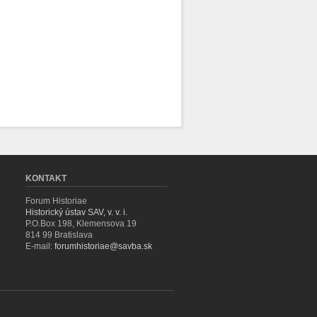
KONTAKT
Forum Historiae
Historický ústav SAV, v. v. i.
P.O.Box 198, Klemensova 19
814 99 Bratislava
E-mail:
forumhistoriae@savba.sk