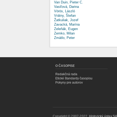
Van Duin, Pieter C.
Vasiľová, Darina
Vörös, László
Vrátny, Štefan
Žatkuliak, Jozef
Zavacká, Marína
Zeleňák, Eugen
Zemko, Milan
Zmátlo, Peter
O ČASOPISE
Redakčná rada
Etické štandardy časopisu
Pokyny pre autorov
Copyright © 2007-2022,
Historický ústav SAV,