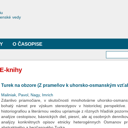
Skočiť
na
toriae
iu
hlavný
čenské vedy
obsah
Y
O ČASOPISE
Vyhľa
E-knihy
Turek na obzore (Z prameňov k uhorsko-osmanským vzť
Maliniak, Pavol
,
Nagy, Imrich
Zdanlivo priamočiare, v skutočnosti mnohotvárne uhorsko-osmans
bohatý námet pre výskum stereotypov v historickej perspektíve
historiografiou a literárnou vedou upriamuje z rôznych hľadísk pozor
analýze cestopisov, básnických diel, piesní, ale aj osobných denníko
analýzy konkrétnych opisov etnicky heterogénnych Osmanov p
abstraktného a bezčasového Turka.