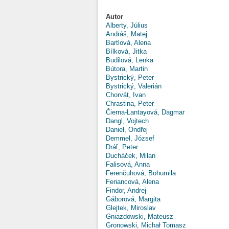
Autor
Alberty, Július
Andráš, Matej
Bartlová, Alena
Bílková, Jitka
Budilová, Lenka
Bútora, Martin
Bystrický, Peter
Bystrický, Valerián
Chorvát, Ivan
Chrastina, Peter
Čierna-Lantayová, Dagmar
Dangl, Vojtech
Daniel, Ondřej
Demmel, József
Dráľ, Peter
Ducháček, Milan
Falisová, Anna
Ferenčuhová, Bohumila
Feriancová, Alena
Findor, Andrej
Gáborová, Margita
Glejtek, Miroslav
Gniazdowski, Mateusz
Gronowski, Michał Tomasz