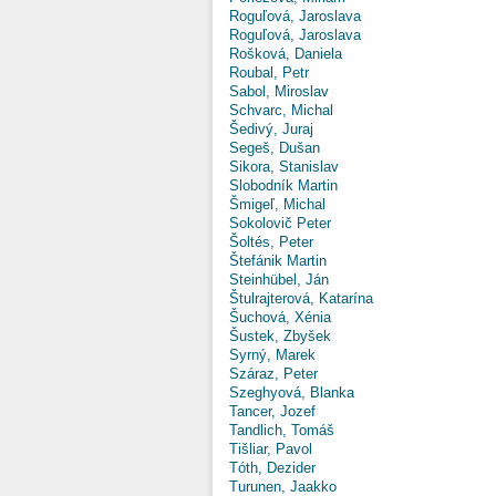
Roguľová, Jaroslava
Roguľová, Jaroslava
Rošková, Daniela
Roubal, Petr
Sabol, Miroslav
Schvarc, Michal
Šedivý, Juraj
Segeš, Dušan
Sikora, Stanislav
Slobodník Martin
Šmigeľ, Michal
Sokolovič Peter
Šoltés, Peter
Štefánik Martin
Steinhübel, Ján
Štulrajterová, Katarína
Šuchová, Xénia
Šustek, Zbyšek
Syrný, Marek
Száraz, Peter
Szeghyová, Blanka
Tancer, Jozef
Tandlich, Tomáš
Tišliar, Pavol
Tóth, Dezider
Turunen, Jaakko