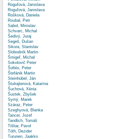
Roguľová, Jaroslava
Roguľová, Jaroslava
Rošková, Daniela
Roubal, Petr
Sabol, Miroslav
Schvarc, Michal
Šedivý, Juraj
Segeš, Dušan
Sikora, Stanislav
Slobodník Martin
Šmigeľ, Michal
Sokolovič Peter
Šoltés, Peter
Štefánik Martin
Steinhübel, Ján
Štulrajterová, Katarína
Šuchová, Xénia
Šustek, Zbyšek
Syrný, Marek
Száraz, Peter
Szeghyová, Blanka
Tancer, Jozef
Tandlich, Tomáš
Tišliar, Pavol
Tóth, Dezider
Turunen, Jaakko