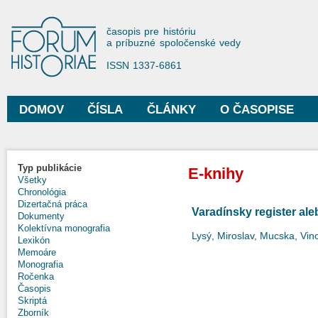
Sko
na
Forum Historiae
časopis pre históriu
hla
a príbuzné spoločenské vedy
obs
ISSN 1337-6861
DOMOV
ČÍSLA
ČLÁNKY
O ČASOPISE
Hlavné menu
Typ publikácie
E-knihy
Všetky
Chronológia
Dizertačná práca
Varadínsky register al
Dokumenty
Kolektívna monografia
Lysý, Miroslav
,
Mucska, Vin
Lexikón
Memoáre
Monografia
Ročenka
Časopis
Skriptá
Zborník