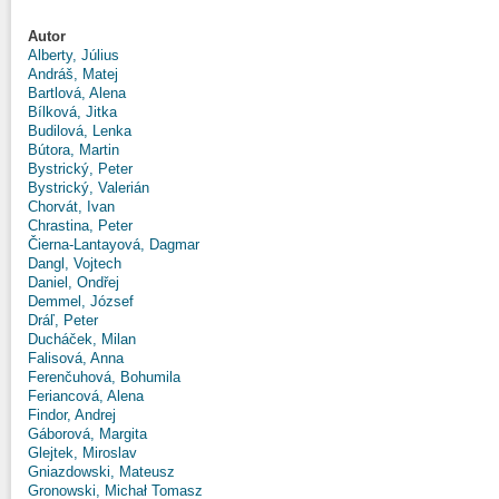
Autor
Alberty, Július
Andráš, Matej
Bartlová, Alena
Bílková, Jitka
Budilová, Lenka
Bútora, Martin
Bystrický, Peter
Bystrický, Valerián
Chorvát, Ivan
Chrastina, Peter
Čierna-Lantayová, Dagmar
Dangl, Vojtech
Daniel, Ondřej
Demmel, József
Dráľ, Peter
Ducháček, Milan
Falisová, Anna
Ferenčuhová, Bohumila
Feriancová, Alena
Findor, Andrej
Gáborová, Margita
Glejtek, Miroslav
Gniazdowski, Mateusz
Gronowski, Michał Tomasz