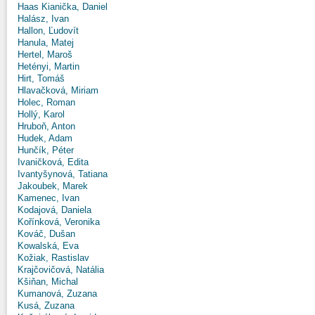
Haas Kianička, Daniel
Halász, Ivan
Hallon, Ľudovít
Hanula, Matej
Hertel, Maroš
Hetényi, Martin
Hirt, Tomáš
Hlavačková, Miriam
Holec, Roman
Hollý, Karol
Hruboň, Anton
Hudek, Adam
Hunčík, Péter
Ivaničková, Edita
Ivantyšynová, Tatiana
Jakoubek, Marek
Kamenec, Ivan
Kodajová, Daniela
Kořínková, Veronika
Kováč, Dušan
Kowalská, Eva
Kožiak, Rastislav
Krajčovičová, Natália
Kšiňan, Michal
Kumanová, Zuzana
Kusá, Zuzana