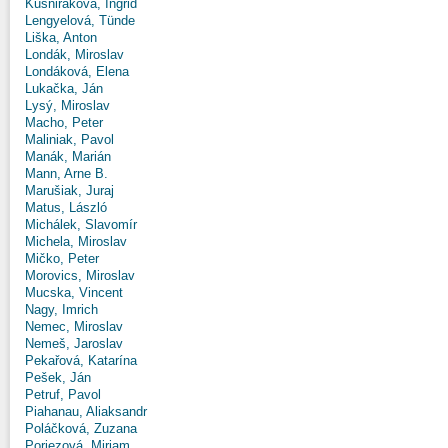
Kušniráková, Ingrid
Lengyelová, Tünde
Liška, Anton
Londák, Miroslav
Londáková, Elena
Lukačka, Ján
Lysý, Miroslav
Macho, Peter
Maliniak, Pavol
Manák, Marián
Mann, Arne B.
Marušiak, Juraj
Matus, László
Michálek, Slavomír
Michela, Miroslav
Mičko, Peter
Morovics, Miroslav
Mucska, Vincent
Nagy, Imrich
Nemec, Miroslav
Nemeš, Jaroslav
Pekařová, Katarína
Pešek, Ján
Petruf, Pavol
Piahanau, Aliaksandr
Poláčková, Zuzana
Poriezová, Miriam