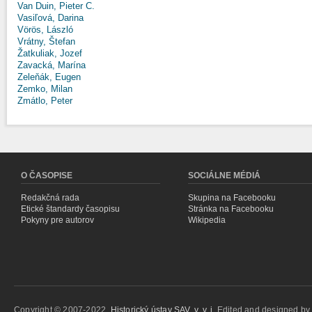
Van Duin, Pieter C.
Vasiľová, Darina
Vörös, László
Vrátny, Štefan
Žatkuliak, Jozef
Zavacká, Marína
Zeleňák, Eugen
Zemko, Milan
Zmátlo, Peter
O ČASOPISE
SOCIÁLNE MÉDIÁ
Redakčná rada
Skupina na Facebooku
Etické štandardy časopisu
Stránka na Facebooku
Pokyny pre autorov
Wikipedia
Copyright © 2007-2022,
Historický ústav SAV, v. v. i.
Edited and designed b