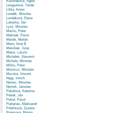
Kušniráková, Ingrid
Lengyelová, Tünde
Liška, Anton
Londák, Miroslav
Londáková, Elena
Lukačka, Ján
Lysý, Miroslav
Macho, Peter
Maliniak, Pavol
Manák, Marián
Mann, Arne B.
Marušiak, Juraj
Matus, László
Michálek, Slavomír
Michela, Miroslav
Mičko, Peter
Morovics, Miroslav
Mucska, Vincent
Nagy, Imrich
Nemec, Miroslav
Nemeš, Jaroslav
Pekařová, Katarína
Pešek, Ján
Petruf, Pavol
Piahanau, Aliaksandr
Poláčková, Zuzana
Poriezová, Miriam