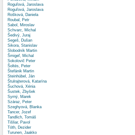
Roguľová, Jaroslava
Roguľová, Jaroslava
Rošková, Daniela
Roubal, Petr
Sabol, Miroslav
Schvarc, Michal
Šedivý, Juraj
Segeš, Dušan
Sikora, Stanislav
Slobodník Martin
Šmigeľ, Michal
Sokolovič Peter
Šoltés, Peter
Štefánik Martin
Steinhübel, Ján
Štulrajterová, Katarína
Šuchová, Xénia
Šustek, Zbyšek
Syrný, Marek
Száraz, Peter
Szeghyová, Blanka
Tancer, Jozef
Tandlich, Tomáš
Tišliar, Pavol
Tóth, Dezider
Turunen, Jaakko