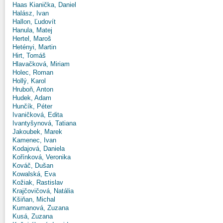
Haas Kianička, Daniel
Halász, Ivan
Hallon, Ľudovít
Hanula, Matej
Hertel, Maroš
Hetényi, Martin
Hirt, Tomáš
Hlavačková, Miriam
Holec, Roman
Hollý, Karol
Hruboň, Anton
Hudek, Adam
Hunčík, Péter
Ivaničková, Edita
Ivantyšynová, Tatiana
Jakoubek, Marek
Kamenec, Ivan
Kodajová, Daniela
Kořínková, Veronika
Kováč, Dušan
Kowalská, Eva
Kožiak, Rastislav
Krajčovičová, Natália
Kšiňan, Michal
Kumanová, Zuzana
Kusá, Zuzana