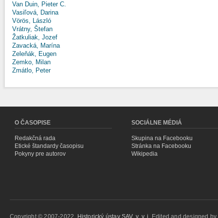
Van Duin, Pieter C.
Vasiľová, Darina
Vörös, László
Vrátny, Štefan
Žatkuliak, Jozef
Zavacká, Marína
Zeleňák, Eugen
Zemko, Milan
Zmátlo, Peter
O ČASOPISE
SOCIÁLNE MÉDIÁ
Redakčná rada
Skupina na Facebooku
Etické štandardy časopisu
Stránka na Facebooku
Pokyny pre autorov
Wikipedia
Copyright © 2007-2022,
Historický ústav SAV, v. v. i.
Edited and designed b