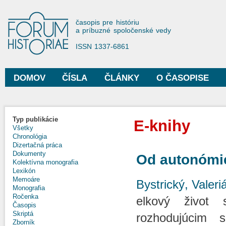
Sko
na
Forum Historiae
časopis pre históriu
hla
a príbuzné spoločenské vedy
obs
ISSN 1337-6861
DOMOV
ČÍSLA
ČLÁNKY
O ČASOPISE
Hlavné menu
Typ publikácie
E-knihy
Všetky
Chronológia
Dizertačná práca
Dokumenty
Od autonómie
Kolektívna monografia
Lexikón
Memoáre
Bystrický, Valeri
Monografia
Ročenka
elkový život 
Časopis
Skriptá
rozhodujúcim s
Zborník