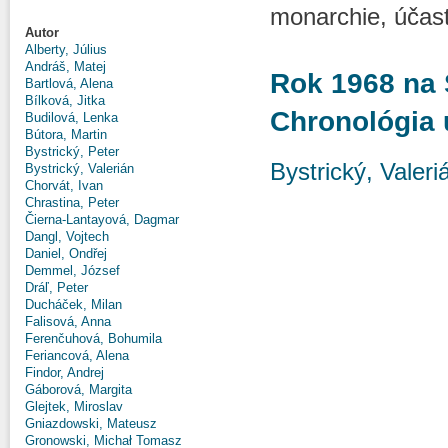
monarchie, účasť
Autor
Alberty, Július
Andráš, Matej
Rok 1968 na 
Bartlová, Alena
Bílková, Jitka
Chronológia 
Budilová, Lenka
Bútora, Martin
Bystrický, Peter
Bystrický, Valeri
Bystrický, Valerián
Chorvát, Ivan
Chrastina, Peter
Čierna-Lantayová, Dagmar
Dangl, Vojtech
Daniel, Ondřej
Demmel, József
Dráľ, Peter
Ducháček, Milan
Falisová, Anna
Ferenčuhová, Bohumila
Feriancová, Alena
Findor, Andrej
Gáborová, Margita
Glejtek, Miroslav
Gniazdowski, Mateusz
Gronowski, Michał Tomasz