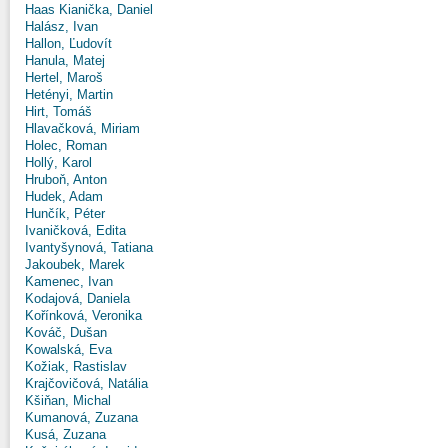
Haas Kianička, Daniel
Halász, Ivan
Hallon, Ľudovít
Hanula, Matej
Hertel, Maroš
Hetényi, Martin
Hirt, Tomáš
Hlavačková, Miriam
Holec, Roman
Hollý, Karol
Hruboň, Anton
Hudek, Adam
Hunčík, Péter
Ivaničková, Edita
Ivantyšynová, Tatiana
Jakoubek, Marek
Kamenec, Ivan
Kodajová, Daniela
Kořínková, Veronika
Kováč, Dušan
Kowalská, Eva
Kožiak, Rastislav
Krajčovičová, Natália
Kšiňan, Michal
Kumanová, Zuzana
Kusá, Zuzana