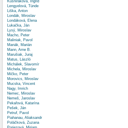
Kušniráková, Ingrid
Lengyelová, Tünde
Liška, Anton
Londák, Miroslav
Londáková, Elena
Lukačka, Ján
Lysý, Miroslav
Macho, Peter
Maliniak, Pavol
Manák, Marián
Mann, Arne B.
Marušiak, Juraj
Matus, László
Michálek, Slavomír
Michela, Miroslav
Mičko, Peter
Morovics, Miroslav
Mucska, Vincent
Nagy, Imrich
Nemec, Miroslav
Nemeš, Jaroslav
Pekařová, Katarína
Pešek, Ján
Petruf, Pavol
Piahanau, Aliaksandr
Poláčková, Zuzana
Poriezová, Miriam