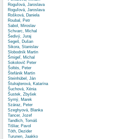
Roguľová, Jaroslava
Roguľová, Jaroslava
Rošková, Daniela
Roubal, Petr
Sabol, Miroslav
Schvarc, Michal
Šedivý, Juraj
Segeš, Dušan
Sikora, Stanislav
Slobodník Martin
Šmigeľ, Michal
Sokolovič Peter
Šoltés, Peter
Štefánik Martin
Steinhübel, Ján
Štulrajterová, Katarína
Šuchová, Xénia
Šustek, Zbyšek
Syrný, Marek
Száraz, Peter
Szeghyová, Blanka
Tancer, Jozef
Tandlich, Tomáš
Tišliar, Pavol
Tóth, Dezider
Turunen, Jaakko