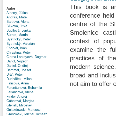
This book is an
Autor
Alberty, Július
conference held
Andráš, Matej
Bartlová, Alena
centre of the S
Bílková, Jitka
Budilová, Lenka
Smolenice cast
Bútora, Martin
Bystrický, Peter
context of pop
Bystrický, Valerián
Chorvát, Ivan
examine the ful
Chrastina, Peter
practices of th
Čierna-Lantayová, Dagmar
Dangl, Vojtech
modern science, 
Daniel, Ondřej
Demmel, József
broad and inclus
Dráľ, Peter
Ducháček, Milan
not aim to offer 
Falisová, Anna
Ferenčuhová, Bohumila
Feriancová, Alena
Findor, Andrej
Gáborová, Margita
Glejtek, Miroslav
Gniazdowski, Mateusz
Gronowski, Michał Tomasz