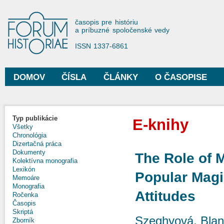
Sko
na
Forum Historiae
časopis pre históriu
hla
a príbuzné spoločenské vedy
obs
ISSN 1337-6861
DOMOV
ČÍSLA
ČLÁNKY
O ČASOPISE
Hlavné menu
Typ publikácie
E-knihy
Všetky
Chronológia
Dizertačná práca
Dokumenty
The Role of 
Kolektívna monografia
Lexikón
Popular Magic
Memoáre
Monografia
Attitudes
Ročenka
Časopis
Skriptá
Szeghyová, Bla
Zborník