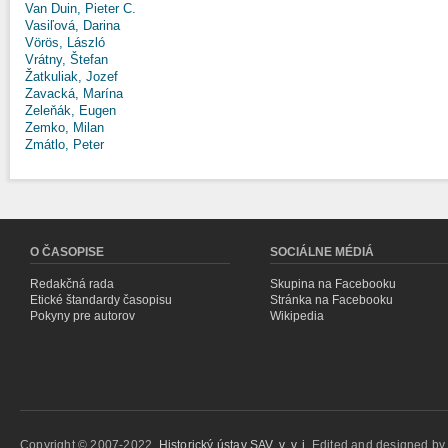
Van Duin, Pieter C.
Vasiľová, Darina
Vörös, László
Vrátny, Štefan
Žatkuliak, Jozef
Zavacká, Marína
Zeleňák, Eugen
Zemko, Milan
Zmátlo, Peter
O ČASOPISE
SOCIÁLNE MÉDIÁ
Redakčná rada
Skupina na Facebooku
Etické štandardy časopisu
Stránka na Facebooku
Pokyny pre autorov
Wikipedia
Copyright © 2007-2022,
Historický ústav SAV, v. v. i.
Edited and designed b