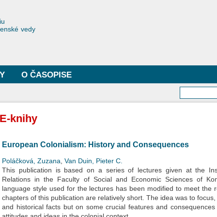
Skočiť
na
toriae
iu
hlavný
čenské vedy
obsah
Y
O ČASOPISE
Vyhľa
E-knihy
European Colonialism: History and Consequences
Poláčková, Zuzana
,
Van Duin, Pieter C.
This publication is based on a series of lectures given at the Ins
Relations in the Faculty of Social and Economic Sciences of Kom
language style used for the lectures has been modified to meet the r
chapters of this publication are relatively short. The idea was to focu
and historical facts but on some crucial features and consequences o
attitudes and ideas in the colonial context.