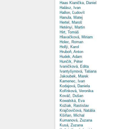
Haas Kianička, Daniel
Halász, Ivan
Hallon, Ľudovít
Hanula, Matej
Hertel, Maroš
Hetényi, Martin
Hirt, Tomáš
Hlavačková, Miriam
Holec, Roman
Hollý, Karol
Hruboň, Anton
Hudek, Adam
Hunčík, Péter
Ivaničková, Edita
Ivantyšynová, Tatiana
Jakoubek, Marek
Kamenec, Ivan
Kodajová, Daniela
Kořínková, Veronika
Kováč, Dušan
Kowalská, Eva
Kožiak, Rastislav
Krajčovičová, Natália
Kšiňan, Michal
Kumanová, Zuzana
Kusá, Zuzana