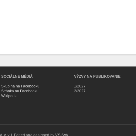
SOCIÁLNE MÉDIÁ
VÝZVY NA PUBLIKOVANIE
Skupina na Facebooku
1/2027
Stránka na Facebooku
2/2027
Wikipedia
 v. v. i.
Edited and designed by
VS SAV
.