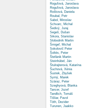
Roguľová, Jaroslava
Roguľová, Jaroslava
Rošková, Daniela
Roubal, Petr
Sabol, Miroslav
Schvarc, Michal
Šedivý, Juraj
Segeš, Dušan
Sikora, Stanislav
Slobodník Martin
Šmigeľ, Michal
Sokolovič Peter
Šoltés, Peter
Štefánik Martin
Steinhübel, Ján
Štulrajterová, Katarína
Šuchová, Xénia
Šustek, Zbyšek
Syrný, Marek
Száraz, Peter
Szeghyová, Blanka
Tancer, Jozef
Tandlich, Tomáš
Tišliar, Pavol
Tóth, Dezider
Turunen, Jaakko