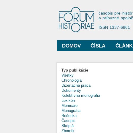
Forum His
časopis pre histór
a príbuzné spolo
ISSN 1337-6861
DOMOV
ČÍSLA
ČLÁNK
Hlavné menu
Typ publikácie
Všetky
Chronológia
Dizertačná práca
Dokumenty
Kolektívna monografia
Lexikón
Memoáre
Monografia
Ročenka
Časopis
Skriptá
Zborník