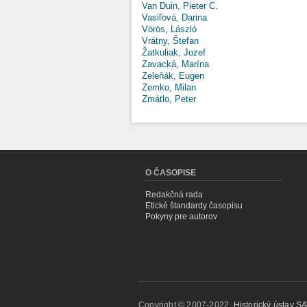
Van Duin, Pieter C.
Vasiľová, Darina
Vörös, László
Vrátny, Štefan
Žatkuliak, Jozef
Zavacká, Marína
Zeleňák, Eugen
Zemko, Milan
Zmátlo, Peter
O ČASOPISE
Redakčná rada
Etické štandardy časopisu
Pokyny pre autorov
Copyright © 2007-2022,
Historický ústav SAV,