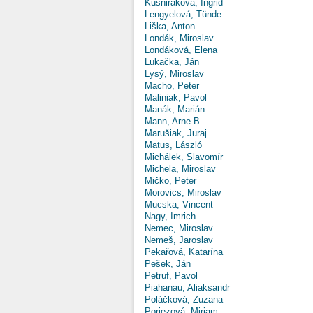
Kušniráková, Ingrid
Lengyelová, Tünde
Liška, Anton
Londák, Miroslav
Londáková, Elena
Lukačka, Ján
Lysý, Miroslav
Macho, Peter
Maliniak, Pavol
Manák, Marián
Mann, Arne B.
Marušiak, Juraj
Matus, László
Michálek, Slavomír
Michela, Miroslav
Mičko, Peter
Morovics, Miroslav
Mucska, Vincent
Nagy, Imrich
Nemec, Miroslav
Nemeš, Jaroslav
Pekařová, Katarína
Pešek, Ján
Petruf, Pavol
Piahanau, Aliaksandr
Poláčková, Zuzana
Poriezová, Miriam