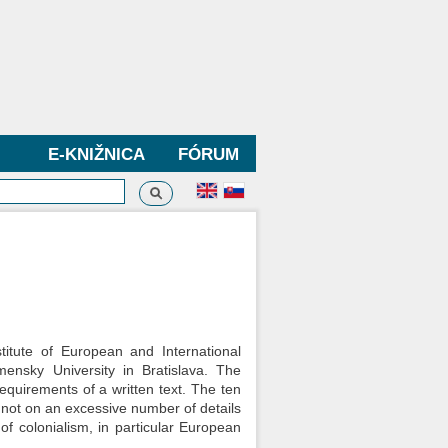
E-KNIŽNICA
FÓRUM
Vyhľadávanie
dávanie
titute of European and International
ensky University in Bratislava. The
equirements of a written text. The ten
s, not on an excessive number of details
f colonialism, in particular European