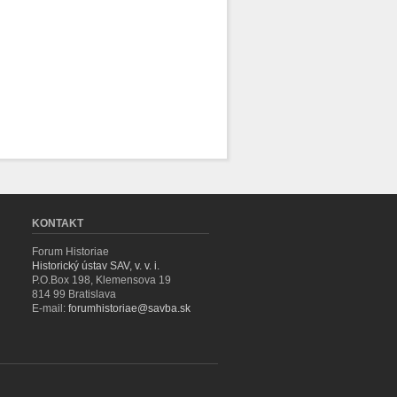
KONTAKT
Forum Historiae
Historický ústav SAV, v. v. i.
P.O.Box 198, Klemensova 19
814 99 Bratislava
E-mail:
forumhistoriae@savba.sk