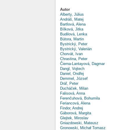
Autor
Alberty, Július
Andráš, Matej
Bartlová, Alena
Bílková, Jitka
Budilová, Lenka
Bútora, Martin
Bystrický, Peter
Bystrický, Valerián
Chorvát, Ivan
Chrastina, Peter
Čierna-Lantayová, Dagmar
Dangl, Vojtech
Daniel, Ondřej
Demmel, József
Dráľ, Peter
Ducháček, Milan
Falisová, Anna
Ferenčuhová, Bohumila
Feriancová, Alena
Findor, Andrej
Gáborová, Margita
Glejtek, Miroslav
Gniazdowski, Mateusz
Gronowski, Michał Tomasz