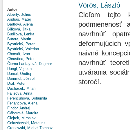
Vörös, László
Autor
Cieľom tejto 
Alberty, Július
Andráš, Matej
podmienenosť a 
Bartlová, Alena
Bílková, Jitka
navrhnúť opatr
Budilová, Lenka
Bútora, Martin
deformujúcich v
Bystrický, Peter
Bystrický, Valerián
naivné koncepci
Chorvát, Ivan
Chrastina, Peter
navrhnúť teoret
Čierna-Lantayová, Dagmar
Dangl, Vojtech
utvárania sociál
Daniel, Ondřej
Demmel, József
storočí.
Dráľ, Peter
Ducháček, Milan
Falisová, Anna
Ferenčuhová, Bohumila
Feriancová, Alena
Findor, Andrej
Gáborová, Margita
Glejtek, Miroslav
Gniazdowski, Mateusz
Gronowski, Michał Tomasz