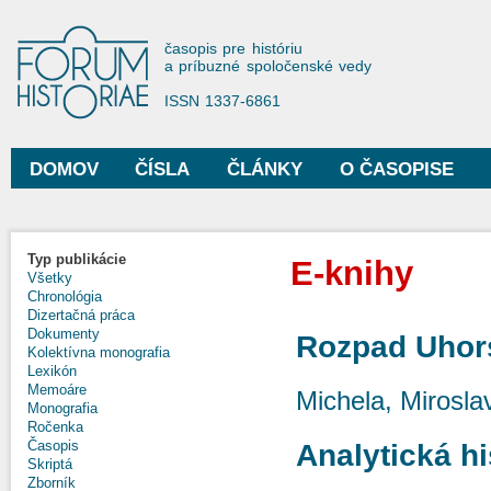
Sko
na
Forum Historiae
časopis pre históriu
hla
a príbuzné spoločenské vedy
obs
ISSN 1337-6861
DOMOV
ČÍSLA
ČLÁNKY
O ČASOPISE
Hlavné menu
Typ publikácie
E-knihy
Všetky
Chronológia
Dizertačná práca
Dokumenty
Rozpad Uhors
Kolektívna monografia
Lexikón
Memoáre
Michela, Mirosla
Monografia
Ročenka
Časopis
Analytická hi
Skriptá
Zborník