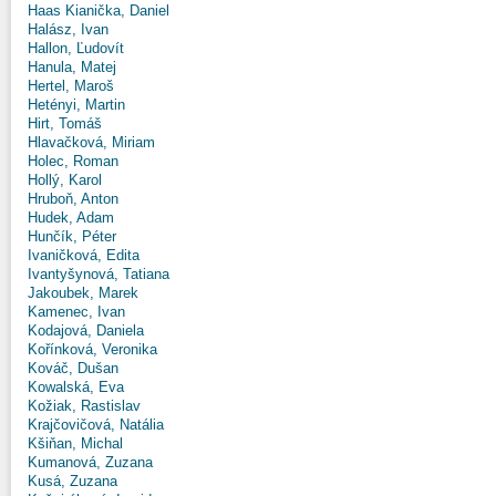
Haas Kianička, Daniel
Halász, Ivan
Hallon, Ľudovít
Hanula, Matej
Hertel, Maroš
Hetényi, Martin
Hirt, Tomáš
Hlavačková, Miriam
Holec, Roman
Hollý, Karol
Hruboň, Anton
Hudek, Adam
Hunčík, Péter
Ivaničková, Edita
Ivantyšynová, Tatiana
Jakoubek, Marek
Kamenec, Ivan
Kodajová, Daniela
Kořínková, Veronika
Kováč, Dušan
Kowalská, Eva
Kožiak, Rastislav
Krajčovičová, Natália
Kšiňan, Michal
Kumanová, Zuzana
Kusá, Zuzana