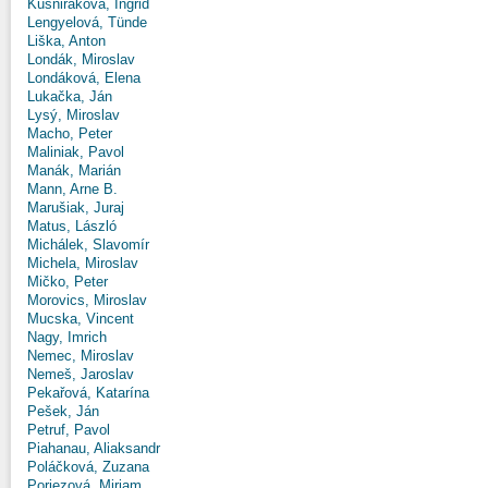
Kušniráková, Ingrid
Lengyelová, Tünde
Liška, Anton
Londák, Miroslav
Londáková, Elena
Lukačka, Ján
Lysý, Miroslav
Macho, Peter
Maliniak, Pavol
Manák, Marián
Mann, Arne B.
Marušiak, Juraj
Matus, László
Michálek, Slavomír
Michela, Miroslav
Mičko, Peter
Morovics, Miroslav
Mucska, Vincent
Nagy, Imrich
Nemec, Miroslav
Nemeš, Jaroslav
Pekařová, Katarína
Pešek, Ján
Petruf, Pavol
Piahanau, Aliaksandr
Poláčková, Zuzana
Poriezová, Miriam