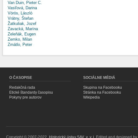
Van Duin, Pieter C.
Vasiľová, Darina
Vörös, László
Vrátny, Štefan
Žatkuliak, Jozef
Zavacká, Marína
Zeleňák, Eugen
Zemko, Milan
Zmátlo, Peter
O ČASOPISE
SOCIÁLNE MÉDIÁ
Redakčná rada
Skupina na Facebooku
Etické štandardy časopisu
Stránka na Facebooku
Pokyny pre autorov
Wikipedia
Copyright © 2007-2022,
Historický ústav SAV, v. v. i.
Edited and designed b