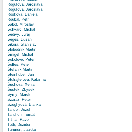
Roguľová, Jaroslava
Roguľová, Jaroslava
Rošková, Daniela
Roubal, Petr
Sabol, Miroslav
Schvarc, Michal
Šedivý, Juraj
Segeš, Dušan
Sikora, Stanislav
Slobodník Martin
Šmigeľ, Michal
Sokolovič Peter
Šoltés, Peter
Štefánik Martin
Steinhübel, Ján
Štulrajterová, Katarína
Šuchová, Xénia
Šustek, Zbyšek
Syrný, Marek
Száraz, Peter
Szeghyová, Blanka
Tancer, Jozef
Tandlich, Tomáš
Tišliar, Pavol
Tóth, Dezider
Turunen, Jaakko