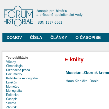
Sko
na
Forum Historiae
časopis pre históriu
hla
a príbuzné spoločenské vedy
obs
ISSN 1337-6861
DOMOV
ČÍSLA
ČLÁNKY
O ČASOPISE
Hlavné menu
Typ publikácie
E-knihy
Všetky
Chronológia
Dizertačná práca
Museion. Zborník kre
Dokumenty
Kolektívna monografia
Haas Kianička, Daniel
Lexikón
Memoáre
Monografia
Ročenka
Časopis
Skriptá
Zborník