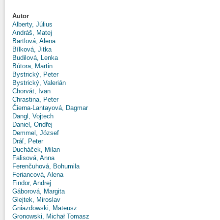
Autor
Alberty, Július
Andráš, Matej
Bartlová, Alena
Bílková, Jitka
Budilová, Lenka
Bútora, Martin
Bystrický, Peter
Bystrický, Valerián
Chorvát, Ivan
Chrastina, Peter
Čierna-Lantayová, Dagmar
Dangl, Vojtech
Daniel, Ondřej
Demmel, József
Dráľ, Peter
Ducháček, Milan
Falisová, Anna
Ferenčuhová, Bohumila
Feriancová, Alena
Findor, Andrej
Gáborová, Margita
Glejtek, Miroslav
Gniazdowski, Mateusz
Gronowski, Michał Tomasz