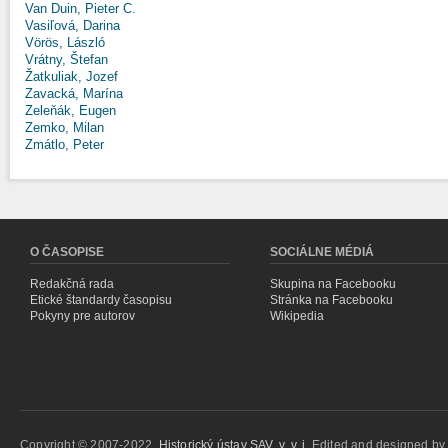
Van Duin, Pieter C.
Vasiľová, Darina
Vörös, László
Vrátny, Štefan
Žatkuliak, Jozef
Zavacká, Marína
Zeleňák, Eugen
Zemko, Milan
Zmátlo, Peter
O ČASOPISE
SOCIÁLNE MÉDIÁ
Redakčná rada
Skupina na Facebooku
Etické štandardy časopisu
Stránka na Facebooku
Pokyny pre autorov
Wikipedia
Copyright © 2007-2022,
Historický ústav SAV, v. v. i.
Edited and designed b