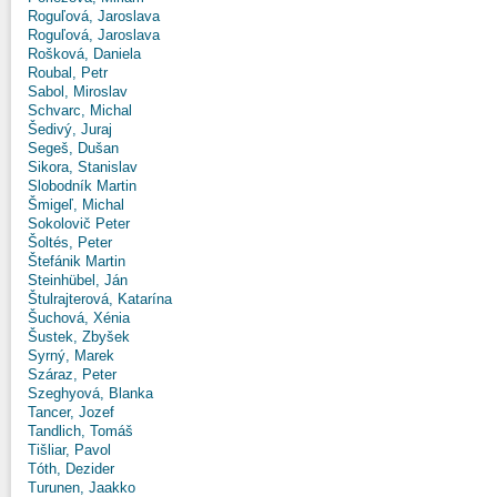
Roguľová, Jaroslava
Roguľová, Jaroslava
Rošková, Daniela
Roubal, Petr
Sabol, Miroslav
Schvarc, Michal
Šedivý, Juraj
Segeš, Dušan
Sikora, Stanislav
Slobodník Martin
Šmigeľ, Michal
Sokolovič Peter
Šoltés, Peter
Štefánik Martin
Steinhübel, Ján
Štulrajterová, Katarína
Šuchová, Xénia
Šustek, Zbyšek
Syrný, Marek
Száraz, Peter
Szeghyová, Blanka
Tancer, Jozef
Tandlich, Tomáš
Tišliar, Pavol
Tóth, Dezider
Turunen, Jaakko