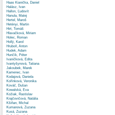
Haas Kianička, Daniel
Halász, Ivan
Hallon, Ľudovít
Hanula, Matej
Hertel, Maroš
Hetényi, Martin
Hirt, Tomáš
Hlavačková, Miriam
Holec, Roman
Hollý, Karol
Hruboň, Anton
Hudek, Adam
Hunčík, Péter
Ivaničková, Edita
Ivantyšynová, Tatiana
Jakoubek, Marek
Kamenec, Ivan
Kodajová, Daniela
Kořínková, Veronika
Kováč, Dušan
Kowalská, Eva
Kožiak, Rastislav
Krajčovičová, Natália
Kšiňan, Michal
Kumanová, Zuzana
Kusá, Zuzana