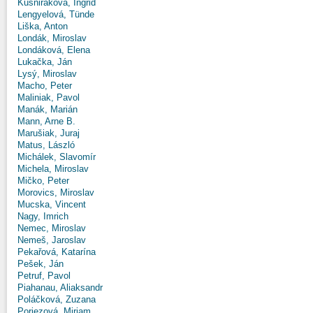
Kušniráková, Ingrid
Lengyelová, Tünde
Liška, Anton
Londák, Miroslav
Londáková, Elena
Lukačka, Ján
Lysý, Miroslav
Macho, Peter
Maliniak, Pavol
Manák, Marián
Mann, Arne B.
Marušiak, Juraj
Matus, László
Michálek, Slavomír
Michela, Miroslav
Mičko, Peter
Morovics, Miroslav
Mucska, Vincent
Nagy, Imrich
Nemec, Miroslav
Nemeš, Jaroslav
Pekařová, Katarína
Pešek, Ján
Petruf, Pavol
Piahanau, Aliaksandr
Poláčková, Zuzana
Poriezová, Miriam