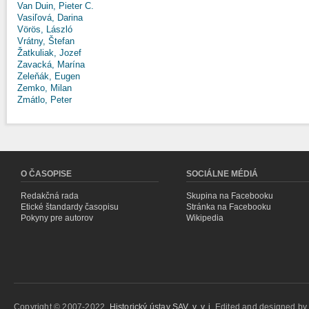
Van Duin, Pieter C.
Vasiľová, Darina
Vörös, László
Vrátny, Štefan
Žatkuliak, Jozef
Zavacká, Marína
Zeleňák, Eugen
Zemko, Milan
Zmátlo, Peter
O ČASOPISE
SOCIÁLNE MÉDIÁ
Redakčná rada
Skupina na Facebooku
Etické štandardy časopisu
Stránka na Facebooku
Pokyny pre autorov
Wikipedia
Copyright © 2007-2022,
Historický ústav SAV, v. v. i.
Edited and designed b