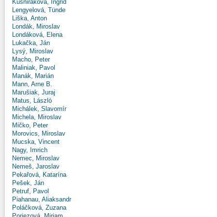
Kušniráková, Ingrid
Lengyelová, Tünde
Liška, Anton
Londák, Miroslav
Londáková, Elena
Lukačka, Ján
Lysý, Miroslav
Macho, Peter
Maliniak, Pavol
Manák, Marián
Mann, Arne B.
Marušiak, Juraj
Matus, László
Michálek, Slavomír
Michela, Miroslav
Mičko, Peter
Morovics, Miroslav
Mucska, Vincent
Nagy, Imrich
Nemec, Miroslav
Nemeš, Jaroslav
Pekařová, Katarína
Pešek, Ján
Petruf, Pavol
Piahanau, Aliaksandr
Poláčková, Zuzana
Poriezová, Miriam