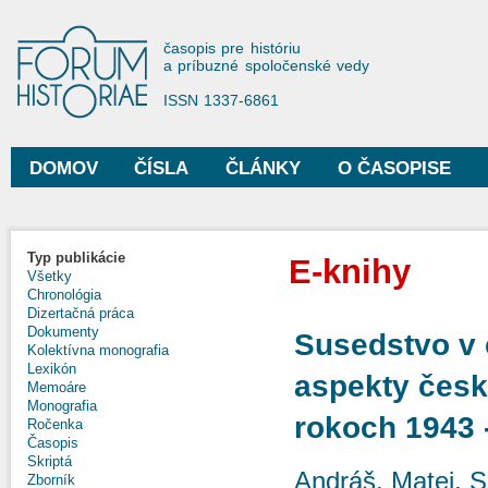
Sko
na
Forum Historiae
časopis pre históriu
hla
a príbuzné spoločenské vedy
obs
ISSN 1337-6861
DOMOV
ČÍSLA
ČLÁNKY
O ČASOPISE
Hlavné menu
Typ publikácie
E-knihy
Všetky
Chronológia
Dizertačná práca
Dokumenty
Susedstvo v
Kolektívna monografia
Lexikón
aspekty čes
Memoáre
Monografia
rokoch 1943 
Ročenka
Časopis
Skriptá
Andráš, Matej
,
S
Zborník