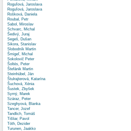
Roguľová, Jaroslava
Roguľová, Jaroslava
Rošková, Daniela
Roubal, Petr
Sabol, Miroslav
Schvarc, Michal
Šedivý, Juraj
Segeš, Dušan
Sikora, Stanislav
Slobodník Martin
Šmigeľ, Michal
Sokolovič Peter
Šoltés, Peter
Štefánik Martin
Steinhübel, Ján
Štulrajterová, Katarína
Šuchová, Xénia
Šustek, Zbyšek
Syrný, Marek
Száraz, Peter
Szeghyová, Blanka
Tancer, Jozef
Tandlich, Tomáš
Tišliar, Pavol
Tóth, Dezider
Turunen, Jaakko