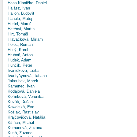
Haas Kianička, Daniel
Halász, Ivan
Hallon, Ľudovít
Hanula, Matej
Hertel, Maroš
Hetényi, Martin
Hirt, Tomáš
Hlavačková, Miriam
Holec, Roman
Hollý, Karol
Hruboň, Anton
Hudek, Adam
Hunčík, Péter
Ivaničková, Edita
Ivantyšynová, Tatiana
Jakoubek, Marek
Kamenec, Ivan
Kodajová, Daniela
Kořínková, Veronika
Kováč, Dušan
Kowalská, Eva
Kožiak, Rastislav
Krajčovičová, Natália
Kšiňan, Michal
Kumanová, Zuzana
Kusá, Zuzana