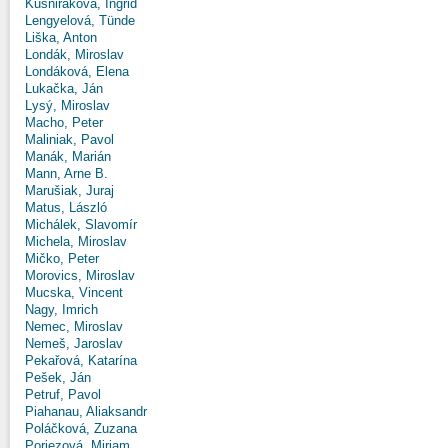
Kušniráková, Ingrid
Lengyelová, Tünde
Liška, Anton
Londák, Miroslav
Londáková, Elena
Lukačka, Ján
Lysý, Miroslav
Macho, Peter
Maliniak, Pavol
Manák, Marián
Mann, Arne B.
Marušiak, Juraj
Matus, László
Michálek, Slavomír
Michela, Miroslav
Mičko, Peter
Morovics, Miroslav
Mucska, Vincent
Nagy, Imrich
Nemec, Miroslav
Nemeš, Jaroslav
Pekařová, Katarína
Pešek, Ján
Petruf, Pavol
Piahanau, Aliaksandr
Poláčková, Zuzana
Poriezová, Miriam