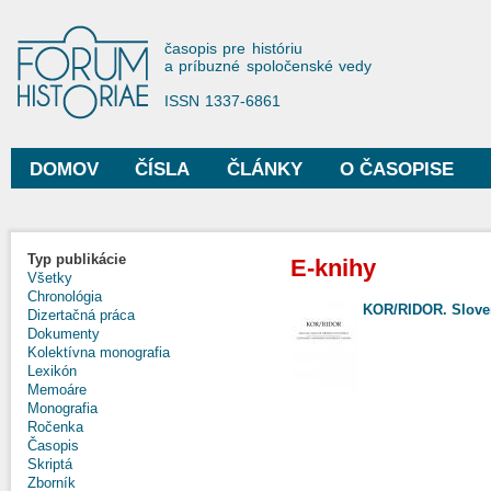
Sko
na
Forum Historiae
časopis pre históriu
hla
a príbuzné spoločenské vedy
obs
ISSN 1337-6861
DOMOV
ČÍSLA
ČLÁNKY
O ČASOPISE
Hlavné menu
Typ publikácie
E-knihy
Všetky
Chronológia
KOR/RIDOR. Slove
Dizertačná práca
Dokumenty
Kolektívna monografia
Lexikón
Memoáre
Monografia
Ročenka
Časopis
Skriptá
Zborník