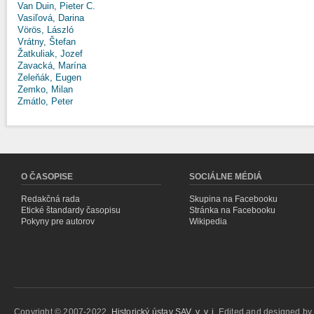
Van Duin, Pieter C.
Vasiľová, Darina
Vörös, László
Vrátny, Štefan
Žatkuliak, Jozef
Zavacká, Marína
Zeleňák, Eugen
Zemko, Milan
Zmátlo, Peter
O ČASOPISE
SOCIÁLNE MÉDIÁ
Redakčná rada
Skupina na Facebooku
Etické štandardy časopisu
Stránka na Facebooku
Pokyny pre autorov
Wikipedia
Copyright © 2007-2022,
Historický ústav SAV, v. v. i.
Edited and designed b