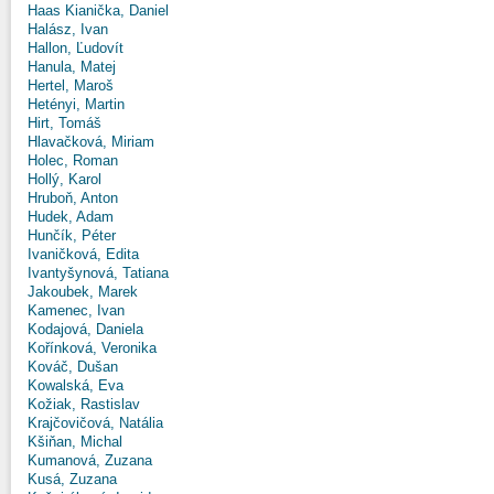
Haas Kianička, Daniel
Halász, Ivan
Hallon, Ľudovít
Hanula, Matej
Hertel, Maroš
Hetényi, Martin
Hirt, Tomáš
Hlavačková, Miriam
Holec, Roman
Hollý, Karol
Hruboň, Anton
Hudek, Adam
Hunčík, Péter
Ivaničková, Edita
Ivantyšynová, Tatiana
Jakoubek, Marek
Kamenec, Ivan
Kodajová, Daniela
Kořínková, Veronika
Kováč, Dušan
Kowalská, Eva
Kožiak, Rastislav
Krajčovičová, Natália
Kšiňan, Michal
Kumanová, Zuzana
Kusá, Zuzana