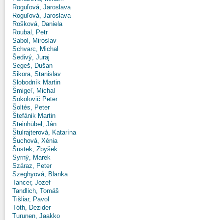
Roguľová, Jaroslava
Roguľová, Jaroslava
Rošková, Daniela
Roubal, Petr
Sabol, Miroslav
Schvarc, Michal
Šedivý, Juraj
Segeš, Dušan
Sikora, Stanislav
Slobodník Martin
Šmigeľ, Michal
Sokolovič Peter
Šoltés, Peter
Štefánik Martin
Steinhübel, Ján
Štulrajterová, Katarína
Šuchová, Xénia
Šustek, Zbyšek
Syrný, Marek
Száraz, Peter
Szeghyová, Blanka
Tancer, Jozef
Tandlich, Tomáš
Tišliar, Pavol
Tóth, Dezider
Turunen, Jaakko