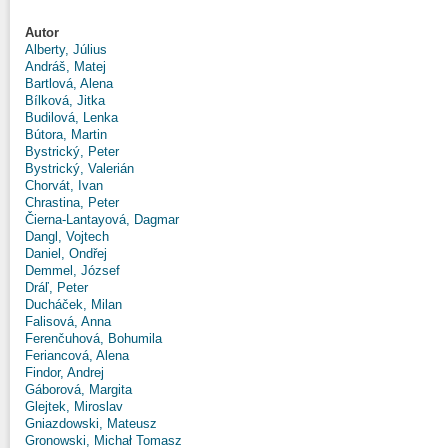
Autor
Alberty, Július
Andráš, Matej
Bartlová, Alena
Bílková, Jitka
Budilová, Lenka
Bútora, Martin
Bystrický, Peter
Bystrický, Valerián
Chorvát, Ivan
Chrastina, Peter
Čierna-Lantayová, Dagmar
Dangl, Vojtech
Daniel, Ondřej
Demmel, József
Dráľ, Peter
Ducháček, Milan
Falisová, Anna
Ferenčuhová, Bohumila
Feriancová, Alena
Findor, Andrej
Gáborová, Margita
Glejtek, Miroslav
Gniazdowski, Mateusz
Gronowski, Michał Tomasz