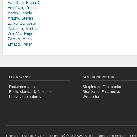
Van Duin, Pieter C.
Vasiľová, Darina
Vörös, László
Vrátny, Štefan
Žatkuliak, Jozef
Zavacká, Marína
Zeleňák, Eugen
Zemko, Milan
Zmátlo, Peter
O ČASOPISE
SOCIÁLNE MÉDIÁ
Redakčná rada
Skupina na Facebooku
Etické štandardy časopisu
Stránka na Facebooku
Pokyny pre autorov
Wikipedia
Copyright © 2007-2022,
Historický ústav SAV, v. v. i.
Edited and designed b