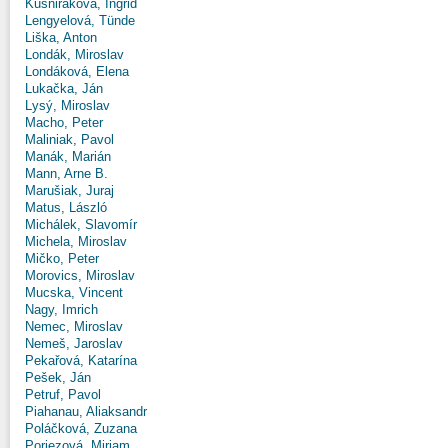
Kušniráková, Ingrid
Lengyelová, Tünde
Liška, Anton
Londák, Miroslav
Londáková, Elena
Lukačka, Ján
Lysý, Miroslav
Macho, Peter
Maliniak, Pavol
Manák, Marián
Mann, Arne B.
Marušiak, Juraj
Matus, László
Michálek, Slavomír
Michela, Miroslav
Mičko, Peter
Morovics, Miroslav
Mucska, Vincent
Nagy, Imrich
Nemec, Miroslav
Nemeš, Jaroslav
Pekařová, Katarína
Pešek, Ján
Petruf, Pavol
Piahanau, Aliaksandr
Poláčková, Zuzana
Poriezová, Miriam