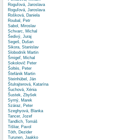
Roguľová, Jaroslava
Roguľová, Jaroslava
Rošková, Daniela
Roubal, Petr
Sabol, Miroslav
Schvarc, Michal
Šedivý, Juraj
Segeš, Dušan
Sikora, Stanislav
Slobodník Martin
Šmigeľ, Michal
Sokolovič Peter
Šoltés, Peter
Štefánik Martin
Steinhübel, Ján
Štulrajterová, Katarína
Šuchová, Xénia
Šustek, Zbyšek
Syrný, Marek
Száraz, Peter
Szeghyová, Blanka
Tancer, Jozef
Tandlich, Tomáš
Tišliar, Pavol
Tóth, Dezider
Turunen, Jaakko