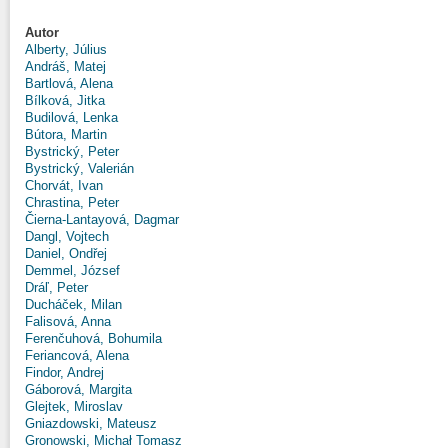
Autor
Alberty, Július
Andráš, Matej
Bartlová, Alena
Bílková, Jitka
Budilová, Lenka
Bútora, Martin
Bystrický, Peter
Bystrický, Valerián
Chorvát, Ivan
Chrastina, Peter
Čierna-Lantayová, Dagmar
Dangl, Vojtech
Daniel, Ondřej
Demmel, József
Dráľ, Peter
Ducháček, Milan
Falisová, Anna
Ferenčuhová, Bohumila
Feriancová, Alena
Findor, Andrej
Gáborová, Margita
Glejtek, Miroslav
Gniazdowski, Mateusz
Gronowski, Michał Tomasz