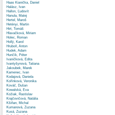
Haas Kianička, Daniel
Halász, Ivan
Hallon, Ľudovít
Hanula, Matej
Hertel, Maroš
Hetényi, Martin
Hirt, Tomáš
Hlavačková, Miriam
Holec, Roman
Hollý, Karol
Hruboň, Anton
Hudek, Adam
Hunčík, Péter
Ivaničková, Edita
Ivantyšynová, Tatiana
Jakoubek, Marek
Kamenec, Ivan
Kodajová, Daniela
Kořínková, Veronika
Kováč, Dušan
Kowalská, Eva
Kožiak, Rastislav
Krajčovičová, Natália
Kšiňan, Michal
Kumanová, Zuzana
Kusá, Zuzana