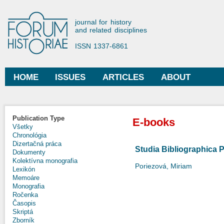
Ski
mai
Forum Historiae
journal for history
con
and related disciplines
ISSN 1337-6861
HOME
ISSUES
ARTICLES
ABOUT
Main menu
Publication Type
E-books
Všetky
Chronológia
Dizertačná práca
Studia Bibliographica 
Dokumenty
Kolektívna monografia
Poriezová, Miriam
Lexikón
Memoáre
Monografia
Ročenka
Časopis
Skriptá
Zborník