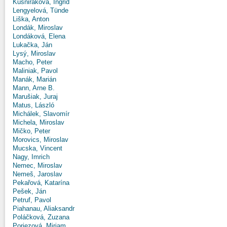
Kušniráková, Ingrid
Lengyelová, Tünde
Liška, Anton
Londák, Miroslav
Londáková, Elena
Lukačka, Ján
Lysý, Miroslav
Macho, Peter
Maliniak, Pavol
Manák, Marián
Mann, Arne B.
Marušiak, Juraj
Matus, László
Michálek, Slavomír
Michela, Miroslav
Mičko, Peter
Morovics, Miroslav
Mucska, Vincent
Nagy, Imrich
Nemec, Miroslav
Nemeš, Jaroslav
Pekařová, Katarína
Pešek, Ján
Petruf, Pavol
Piahanau, Aliaksandr
Poláčková, Zuzana
Poriezová, Miriam