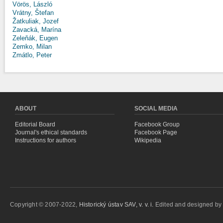
Vörös, László
Vrátny, Štefan
Žatkuliak, Jozef
Zavacká, Marína
Zeleňák, Eugen
Zemko, Milan
Zmátlo, Peter
ABOUT
SOCIAL MEDIA
Editorial Board
Facebook Group
Journal's ethical standards
Facebook Page
Instructions for authors
Wikipedia
Copyright © 2007-2022,
Historický ústav SAV, v. v. i.
Edited and designed b