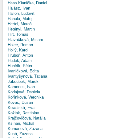
Haas Kianička, Daniel
Halász, Ivan
Hallon, Ľudovít
Hanula, Matej
Hertel, Maroš
Hetényi, Martin
Hirt, Tomáš
Hlavačková, Miriam
Holec, Roman
Hollý, Karol
Hruboň, Anton
Hudek, Adam
Hunčík, Péter
Ivaničková, Edita
Ivantyšynová, Tatiana
Jakoubek, Marek
Kamenec, Ivan
Kodajová, Daniela
Kořínková, Veronika
Kováč, Dušan
Kowalská, Eva
Kožiak, Rastislav
Krajčovičová, Natália
Kšiňan, Michal
Kumanová, Zuzana
Kusá, Zuzana