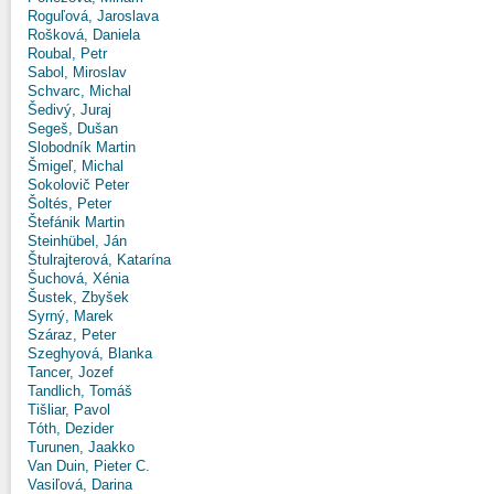
Roguľová, Jaroslava
Rošková, Daniela
Roubal, Petr
Sabol, Miroslav
Schvarc, Michal
Šedivý, Juraj
Segeš, Dušan
Slobodník Martin
Šmigeľ, Michal
Sokolovič Peter
Šoltés, Peter
Štefánik Martin
Steinhübel, Ján
Štulrajterová, Katarína
Šuchová, Xénia
Šustek, Zbyšek
Syrný, Marek
Száraz, Peter
Szeghyová, Blanka
Tancer, Jozef
Tandlich, Tomáš
Tišliar, Pavol
Tóth, Dezider
Turunen, Jaakko
Van Duin, Pieter C.
Vasiľová, Darina