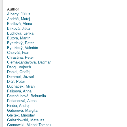
Author
Alberty, Július
Andráš, Matej
Bartlová, Alena
Bílková, Jitka
Budilová, Lenka
Bútora, Martin
Bystrický, Peter
Bystrický, Valerián
Chorvát, Ivan
Chrastina, Peter
Čierna-Lantayová, Dagmar
Dangl, Vojtech
Daniel, Ondřej
Demmel, József
Dráľ, Peter
Ducháček, Milan
Falisová, Anna
Ferenčuhová, Bohumila
Feriancová, Alena
Findor, Andrej
Gáborová, Margita
Glejtek, Miroslav
Gniazdowski, Mateusz
Gronowski, Michał Tomasz