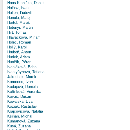
Haas Kianička, Daniel
Halász, Ivan
Hallon, Ľudovít
Hanula, Matej
Hertel, Maroš
Hetényi, Martin
Hirt, Tomáš
Hlavačková, Miriam
Holec, Roman
Hollý, Karol
Hruboň, Anton
Hudek, Adam
Hunčík, Péter
Ivaničková, Edita
Ivantyšynová, Tatiana
Jakoubek, Marek
Kamenec, Ivan
Kodajová, Daniela
Kořínková, Veronika
Kováč, Dušan
Kowalská, Eva
Kožiak, Rastislav
Krajčovičová, Natália
Kšiňan, Michal
Kumanová, Zuzana
Kusá, Zuzana