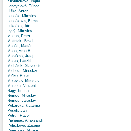
Kušniráková, Ingrid
Lengyelová, Tünde
Liška, Anton
Londák, Miroslav
Londáková, Elena
Lukačka, Ján
Lysý, Miroslav
Macho, Peter
Maliniak, Pavol
Manák, Marián
Mann, Arne B.
Marušiak, Juraj
Matus, László
Michálek, Slavomír
Michela, Miroslav
Mičko, Peter
Morovics, Miroslav
Mucska, Vincent
Nagy, Imrich
Nemec, Miroslav
Nemeš, Jaroslav
Pekařová, Katarína
Pešek, Ján
Petruf, Pavol
Piahanau, Aliaksandr
Poláčková, Zuzana
Poriezová, Miriam