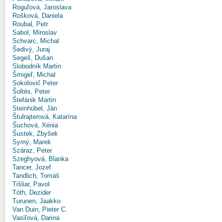
Roguľová, Jaroslava
Rošková, Daniela
Roubal, Petr
Sabol, Miroslav
Schvarc, Michal
Šedivý, Juraj
Segeš, Dušan
Slobodník Martin
Šmigeľ, Michal
Sokolovič Peter
Šoltés, Peter
Štefánik Martin
Steinhübel, Ján
Štulrajterová, Katarína
Šuchová, Xénia
Šustek, Zbyšek
Syrný, Marek
Száraz, Peter
Szeghyová, Blanka
Tancer, Jozef
Tandlich, Tomáš
Tišliar, Pavol
Tóth, Dezider
Turunen, Jaakko
Van Duin, Pieter C.
Vasiľová, Darina