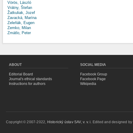
Vörös, László
Vrátny, Štefan
Žatkuliak, Jozef
Zavacká, Marína
Zeleňák, Eugen
Zemko, Milan
Zmátlo, Peter
ABOUT
SOCIAL MEDIA
Editorial Board
Facebook Group
Journal's ethical standards
Facebook Page
Instructions for authors
Wikipedia
Copyright © 2007-2022,
Historický ústav SAV, v. v. i.
Edited and designed b