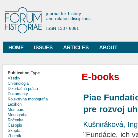
Ski
mai
Forum Historiae
journal for history
con
and related disciplines
ISSN 1337-6861
HOME
ISSUES
ARTICLES
ABOUT
Main menu
Publication Type
E-books
Všetky
Chronológia
Dizertačná práca
Dokumenty
Piae Fundati
Kolektívna monografia
Lexikón
pre rozvoj u
Memoáre
Monografia
Ročenka
Kušniráková, Ing
Časopis
Skriptá
"Fundácie, ich v
Zborník