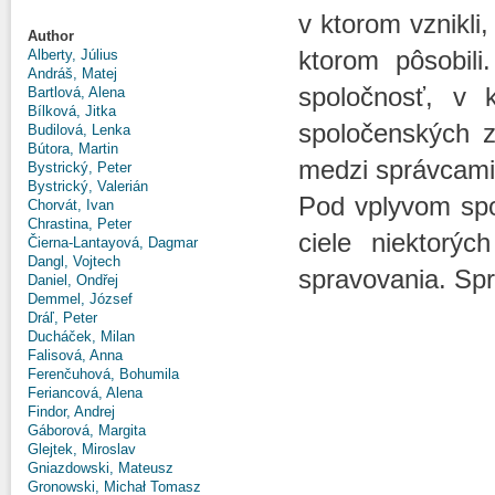
v ktorom vznikli
Author
ktorom pôsobili.
Alberty, Július
Andráš, Matej
spoločnosť, v k
Bartlová, Alena
Bílková, Jitka
spoločenských 
Budilová, Lenka
Bútora, Martin
medzi správcami 
Bystrický, Peter
Bystrický, Valerián
Pod vplyvom spo
Chorvát, Ivan
Chrastina, Peter
ciele niektorý
Čierna-Lantayová, Dagmar
Dangl, Vojtech
spravovania. Spr
Daniel, Ondřej
Demmel, József
Dráľ, Peter
Ducháček, Milan
Falisová, Anna
Ferenčuhová, Bohumila
Feriancová, Alena
Findor, Andrej
Gáborová, Margita
Glejtek, Miroslav
Gniazdowski, Mateusz
Gronowski, Michał Tomasz