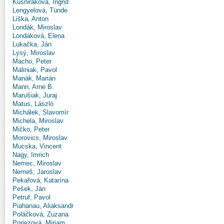
Kušniráková, Ingrid
Lengyelová, Tünde
Liška, Anton
Londák, Miroslav
Londáková, Elena
Lukačka, Ján
Lysý, Miroslav
Macho, Peter
Maliniak, Pavol
Manák, Marián
Mann, Arne B.
Marušiak, Juraj
Matus, László
Michálek, Slavomír
Michela, Miroslav
Mičko, Peter
Morovics, Miroslav
Mucska, Vincent
Nagy, Imrich
Nemec, Miroslav
Nemeš, Jaroslav
Pekařová, Katarína
Pešek, Ján
Petruf, Pavol
Piahanau, Aliaksandr
Poláčková, Zuzana
Poriezová, Miriam