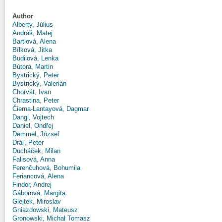
Author
Alberty, Július
Andráš, Matej
Bartlová, Alena
Bílková, Jitka
Budilová, Lenka
Bútora, Martin
Bystrický, Peter
Bystrický, Valerián
Chorvát, Ivan
Chrastina, Peter
Čierna-Lantayová, Dagmar
Dangl, Vojtech
Daniel, Ondřej
Demmel, József
Dráľ, Peter
Ducháček, Milan
Falisová, Anna
Ferenčuhová, Bohumila
Feriancová, Alena
Findor, Andrej
Gáborová, Margita
Glejtek, Miroslav
Gniazdowski, Mateusz
Gronowski, Michał Tomasz