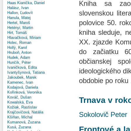
Kniha sa zaob
Haas Kianička, Daniel
Halász, Ivan
slovenskou lite
Hallon, Ľudovít
Hanula, Matej
polovice 50. ro
Hertel, Maroš
Hetényi, Martin
kniha sleduje, 
Hirt, Tomáš
Hlavačková, Miriam
XX. zjazde Komu
Holec, Roman
Hollý, Karol
do začiatku 6
Hruboň, Anton
Hudek, Adam
občianskej spo
Hunčík, Péter
Ivaničková, Edita
ideologického di
Ivantyšynová, Tatiana
Jakoubek, Marek
obdobie po roku 
Kamenec, Ivan
Kodajová, Daniela
Kořínková, Veronika
Kováč, Dušan
Trnava v rok
Kowalská, Eva
Kožiak, Rastislav
Krajčovičová, Natália
Sokolovič Peter
Kšiňan, Michal
Kumanová, Zuzana
Frontové a la
Kusá, Zuzana