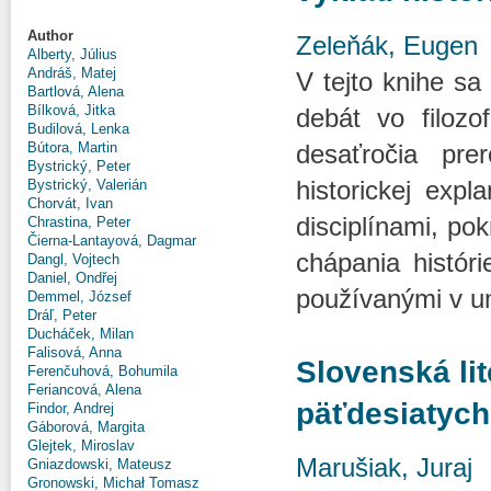
Author
Zeleňák, Eugen
Alberty, Július
Andráš, Matej
V tejto knihe sa 
Bartlová, Alena
Bílková, Jitka
debát vo filozo
Budilová, Lenka
desaťročia pre
Bútora, Martin
Bystrický, Peter
historickej expl
Bystrický, Valerián
Chorvát, Ivan
disciplínami, po
Chrastina, Peter
Čierna-Lantayová, Dagmar
chápania históri
Dangl, Vojtech
Daniel, Ondřej
používanými v um
Demmel, József
Dráľ, Peter
Ducháček, Milan
Falisová, Anna
Slovenská lit
Ferenčuhová, Bohumila
Feriancová, Alena
päťdesiatych
Findor, Andrej
Gáborová, Margita
Glejtek, Miroslav
Marušiak, Juraj
Gniazdowski, Mateusz
Gronowski, Michał Tomasz