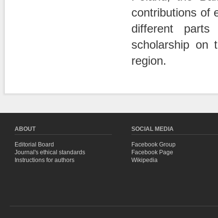
contributions of 
different part
scholarship on t
region.
Pages
ABOUT
SOCIAL MEDIA
Editorial Board
Facebook Group
Journal's ethical standards
Facebook Page
Instructions for authors
Wikipedia