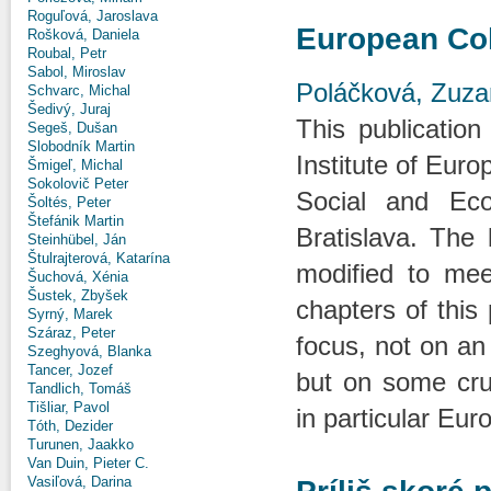
Roguľová, Jaroslava
European Col
Rošková, Daniela
Roubal, Petr
Sabol, Miroslav
Poláčková, Zuz
Schvarc, Michal
Šedivý, Juraj
This publication
Segeš, Dušan
Slobodník Martin
Institute of Euro
Šmigeľ, Michal
Sokolovič Peter
Social and Eco
Šoltés, Peter
Štefánik Martin
Bratislava. The
Steinhübel, Ján
Štulrajterová, Katarína
modified to mee
Šuchová, Xénia
Šustek, Zbyšek
chapters of this 
Syrný, Marek
Száraz, Peter
focus, not on an
Szeghyová, Blanka
Tancer, Jozef
but on some cru
Tandlich, Tomáš
Tišliar, Pavol
in particular Eur
Tóth, Dezider
Turunen, Jaakko
Van Duin, Pieter C.
Vasiľová, Darina