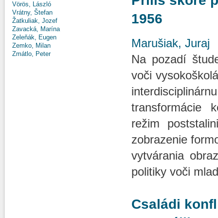
Príliš skoré 
Vörös, László
Vrátny, Štefan
1956
Žatkuliak, Jozef
Zavacká, Marína
Zeleňák, Eugen
Marušiak, Juraj
Zemko, Milan
Zmátlo, Peter
Na pozadí štude
voči vysokoškolá
interdisciplinár
transformácie 
režim poststali
zobrazenie form
vytvárania obraz
politiky voči ml
Családi konfl