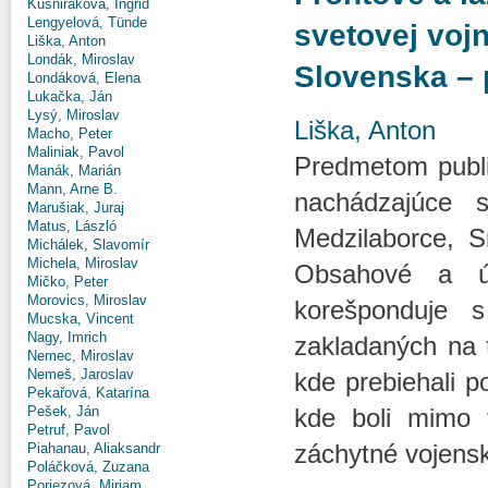
Kušniráková, Ingrid
Lengyelová, Tünde
svetovej voj
Liška, Anton
Londák, Miroslav
Slovenska – 
Londáková, Elena
Lukačka, Ján
Lysý, Miroslav
Liška, Anton
Macho, Peter
Maliniak, Pavol
Predmetom publik
Manák, Marián
Mann, Arne B.
nachádzajúce 
Marušiak, Juraj
Matus, László
Medzilaborce, S
Michálek, Slavomír
Michela, Miroslav
Obsahové a ú
Mičko, Peter
Morovics, Miroslav
korešponduje s
Mucska, Vincent
Nagy, Imrich
zakladaných na 
Nemec, Miroslav
Nemeš, Jaroslav
kde prebiehali p
Pekařová, Katarína
Pešek, Ján
kde boli mimo f
Petruf, Pavol
záchytné vojensk
Piahanau, Aliaksandr
Poláčková, Zuzana
Poriezová, Miriam