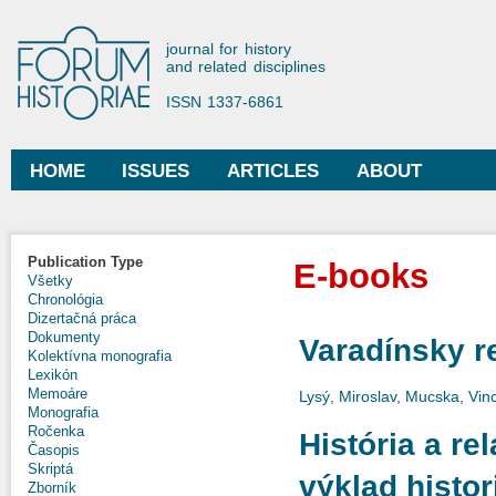
Ski
mai
Forum Historiae
journal for history
con
and related disciplines
ISSN 1337-6861
HOME
ISSUES
ARTICLES
ABOUT
Main menu
Publication Type
E-books
Všetky
Chronológia
Dizertačná práca
Dokumenty
Varadínsky r
Kolektívna monografia
Lexikón
Memoáre
Lysý, Miroslav
,
Mucska, Vin
Monografia
Ročenka
História a re
Časopis
Skriptá
výklad histor
Zborník