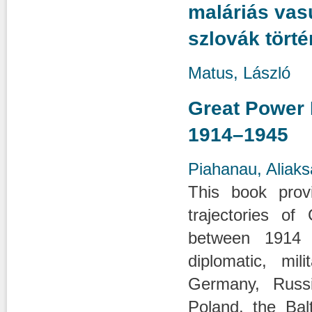
maláriás va
szlovák törté
Matus, László
Great Power 
1914–1945
Piahanau, Aliaks
This book prov
trajectories o
between 1914 
diplomatic, mil
Germany, Russi
Poland, the Bal