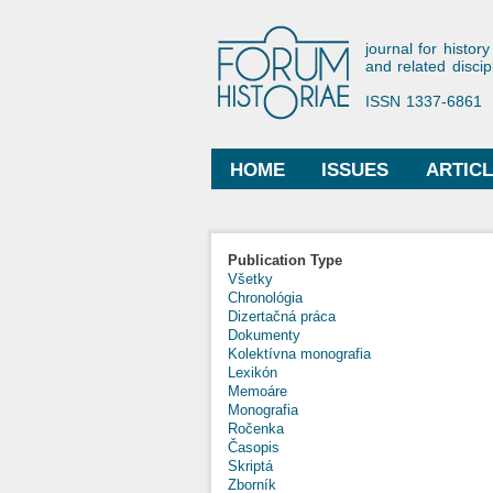
Forum His
journal for history
and related discip
ISSN 1337-6861
HOME
ISSUES
ARTIC
Main menu
Publication Type
Všetky
Chronológia
Dizertačná práca
Dokumenty
Kolektívna monografia
Lexikón
Memoáre
Monografia
Ročenka
Časopis
Skriptá
Zborník