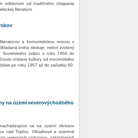
ckým odklonom od tradičného chápania
leckej literatúre.
 rokov
literatúrou a komunistickou mocou v
dkladaná kniha sleduje, nebol zvolený
y Sovietskeho zväzu v roku 1956 do
očnosti vrátane kultúry od mocenského
dobie po roku 1957 až do začiatku 60.
vojny na území severovýchodného
, nachádzajúce sa na území okresov
anov nad Topľou. Obsahové a územné
om vojnových cintorínov, zakladaných