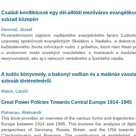
Családi konfliktusok egy dél-alföldi mezőváros evangélik
század közepén
Demmel, József
Prostredníctvom zápisníc nadlackého evanjelického farára Ľudov
uzavretej spoločnosti evanjelických Slovákov v Nadlaku, a dokonc
každodenného života roľníckych rodín. z príbehov, ktoré nám Haan p
o vnútornom svete súvekých manželstiev, o hraniciach a medzia
nevyrovnalosti, ako aj o rámcoch verbálneho a fyzického násilia.
A tudós könyvmoly, a bakonyi vadkan és a maláriás vasu
szlovák történelméről.
Matus, László
Great Power Policies Towards Central Europe 1914–1945
Piahanau, Aliaksandr
This book provides an overview of the various forms and trajectories
Europe between 1914 and 1945. This involves the analyses of diplom
perspectives of Germany, Russia, Britain, and the USA towards 
Czechoslovakia and Romania. The contributions of established, a