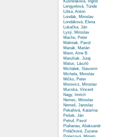
Kušniráková, Ingrid
Lengyelová, Tünde
Liška, Anton
Londák, Miroslav
Londáková, Elena
Lukačka, Ján
Lysý, Miroslav
Macho, Peter
Maliniak, Pavol
Manák, Marián
Mann, Arne B.
Marušiak, Juraj
Matus, László
Michálek, Slavomír
Michela, Miroslav
Mičko, Peter
Morovics, Miroslav
Mucska, Vincent
Nagy, Imrich
Nemec, Miroslav
Nemeš, Jaroslav
Pekařová, Katarína
Pešek, Ján
Petruf, Pavol
Piahanau, Aliaksandr
Poláčková, Zuzana
Poriezová, Miriam