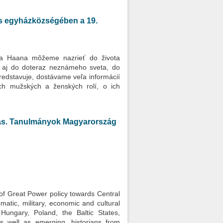
us egyházközségében a 19.
íta Haana môžeme nazrieť do života
a aj do doteraz neznámeho sveta, do
redstavuje, dostávame veľa informácií
ch mužských a ženských rolí, o ich
tas. Tanulmányok Magyarország
 of Great Power policy towards Central
atic, military, economic and cultural
Hungary, Poland, the Baltic States,
s well as emerging, historians from