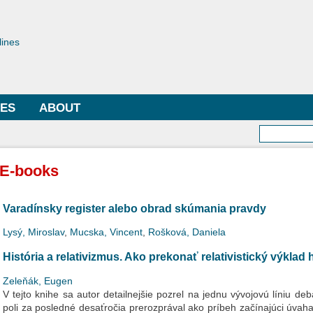
Skip to
main
toriae
content
lines
LES
ABOUT
Searc
E-books
Varadínsky register alebo obrad skúmania pravdy
Lysý, Miroslav
,
Mucska, Vincent
,
Rošková, Daniela
História a relativizmus. Ako prekonať relativistický výklad 
Zeleňák, Eugen
V tejto knihe sa autor detailnejšie pozrel na jednu vývojovú líniu debá
poli za posledné desaťročia prerozprával ako príbeh začínajúci úvahami