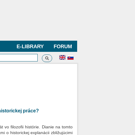
E-LIBRARY
FORUM
Search
h form
historickej práce?
t vo filozofii histórie. Dianie na tomto
 o historickej explanácii zbližujúcimi