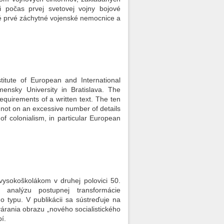
i počas prvej svetovej vojny bojové
né prvé záchytné vojenské nemocnice a
titute of European and International
ensky University in Bratislava. The
equirements of a written text. The ten
s, not on an excessive number of details
f colonialism, in particular European
vysokoškolákom v druhej polovici 50.
ckú analýzu postupnej transformácie
o typu. V publikácii sa sústreďuje na
árania obrazu „nového socialistického
í.