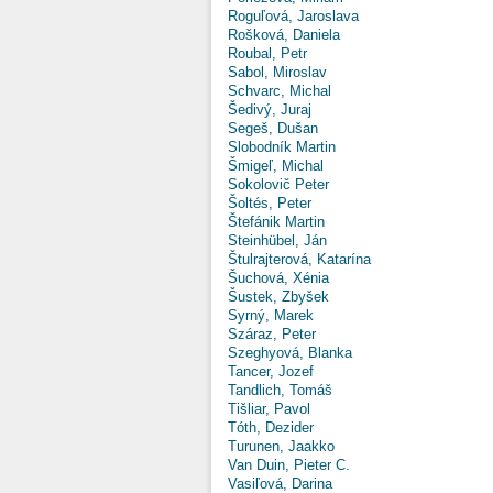
Roguľová, Jaroslava
Rošková, Daniela
Roubal, Petr
Sabol, Miroslav
Schvarc, Michal
Šedivý, Juraj
Segeš, Dušan
Slobodník Martin
Šmigeľ, Michal
Sokolovič Peter
Šoltés, Peter
Štefánik Martin
Steinhübel, Ján
Štulrajterová, Katarína
Šuchová, Xénia
Šustek, Zbyšek
Syrný, Marek
Száraz, Peter
Szeghyová, Blanka
Tancer, Jozef
Tandlich, Tomáš
Tišliar, Pavol
Tóth, Dezider
Turunen, Jaakko
Van Duin, Pieter C.
Vasiľová, Darina