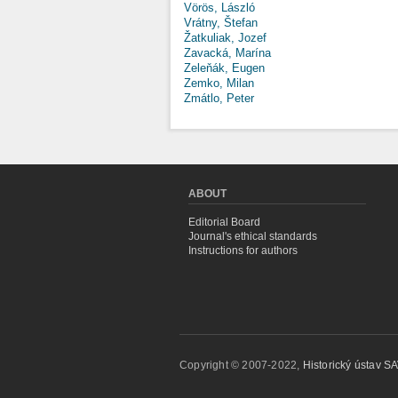
Vörös, László
Vrátny, Štefan
Žatkuliak, Jozef
Zavacká, Marína
Zeleňák, Eugen
Zemko, Milan
Zmátlo, Peter
ABOUT
Editorial Board
Journal's ethical standards
Instructions for authors
Copyright © 2007-2022,
Historický ústav SAV,