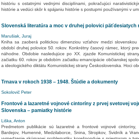
históriu s ostatnými vednými disciplínami, pokračujúci narativisti
histórie a vedúci skôr k spájaniu histórie s postupmi používanými v ume
Slovenská literatúra a moc v druhej polovici päťdesiatych
Marušiak, Juraj
Kniha sa zaoberá politickou dimenziou vzťahov medzi slovenskou 
období druhej polovice 50. rokov. Konkrétny časový rámec, ktorý pre
náhodne. Obdobie nasledujúce po XX. zjazde Komunistickej stran
začiatku 60. rokov je obdobím začiatku emancipácie občianskej spol
a ideologického diktátu Komunistickej strany Československa. Hoci ob
Trnava v rokoch 1938 – 1948. Štúdie a dokumenty
Sokolovič Peter
Frontové a lazaretné vojnové cintoríny z prvej svetovej 
Slovenska – pamiatky histórie
Liška, Anton
Predmetom publikácie sú lazaretné a frontové vojnové cintoríny
Bardejov, Humenné, Medzilaborce, Snina, Stropkov, Svidník a Vr
vymedzenie skúmanej problematiky korešponduje s priestorom a typ