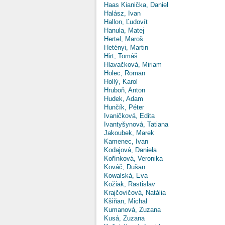
Haas Kianička, Daniel
Halász, Ivan
Hallon, Ľudovít
Hanula, Matej
Hertel, Maroš
Hetényi, Martin
Hirt, Tomáš
Hlavačková, Miriam
Holec, Roman
Hollý, Karol
Hruboň, Anton
Hudek, Adam
Hunčík, Péter
Ivaničková, Edita
Ivantyšynová, Tatiana
Jakoubek, Marek
Kamenec, Ivan
Kodajová, Daniela
Kořínková, Veronika
Kováč, Dušan
Kowalská, Eva
Kožiak, Rastislav
Krajčovičová, Natália
Kšiňan, Michal
Kumanová, Zuzana
Kusá, Zuzana