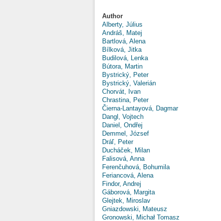
Author
Alberty, Július
Andráš, Matej
Bartlová, Alena
Bílková, Jitka
Budilová, Lenka
Bútora, Martin
Bystrický, Peter
Bystrický, Valerián
Chorvát, Ivan
Chrastina, Peter
Čierna-Lantayová, Dagmar
Dangl, Vojtech
Daniel, Ondřej
Demmel, József
Dráľ, Peter
Ducháček, Milan
Falisová, Anna
Ferenčuhová, Bohumila
Feriancová, Alena
Findor, Andrej
Gáborová, Margita
Glejtek, Miroslav
Gniazdowski, Mateusz
Gronowski, Michał Tomasz