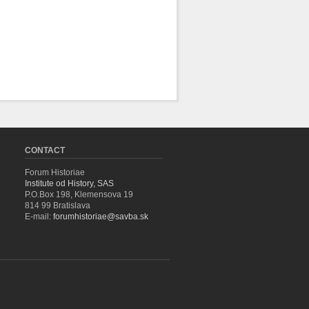
CONTACT
Forum Historiae
Institute od History, SAS
P.O.Box 198, Klemensova 19
814 99 Bratislava
E-mail:
forumhistoriae@savba.sk