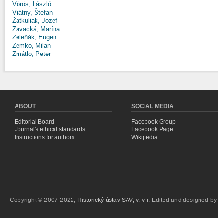
Vörös, László
Vrátny, Štefan
Žatkuliak, Jozef
Zavacká, Marína
Zeleňák, Eugen
Zemko, Milan
Zmátlo, Peter
ABOUT
SOCIAL MEDIA
Editorial Board
Facebook Group
Journal's ethical standards
Facebook Page
Instructions for authors
Wikipedia
Copyright © 2007-2022,
Historický ústav SAV, v. v. i.
Edited and designed b