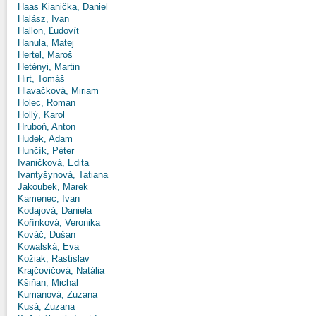
Haas Kianička, Daniel
Halász, Ivan
Hallon, Ľudovít
Hanula, Matej
Hertel, Maroš
Hetényi, Martin
Hirt, Tomáš
Hlavačková, Miriam
Holec, Roman
Hollý, Karol
Hruboň, Anton
Hudek, Adam
Hunčík, Péter
Ivaničková, Edita
Ivantyšynová, Tatiana
Jakoubek, Marek
Kamenec, Ivan
Kodajová, Daniela
Kořínková, Veronika
Kováč, Dušan
Kowalská, Eva
Kožiak, Rastislav
Krajčovičová, Natália
Kšiňan, Michal
Kumanová, Zuzana
Kusá, Zuzana