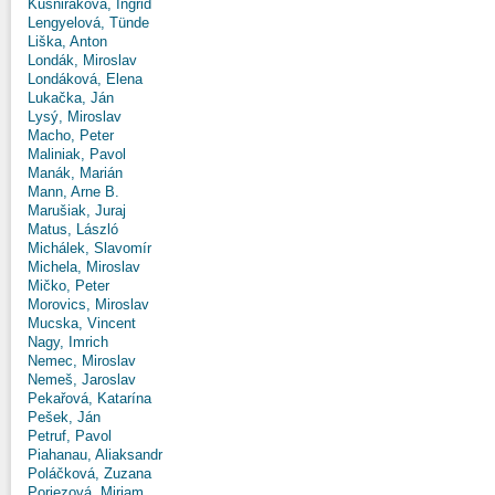
Kušniráková, Ingrid
Lengyelová, Tünde
Liška, Anton
Londák, Miroslav
Londáková, Elena
Lukačka, Ján
Lysý, Miroslav
Macho, Peter
Maliniak, Pavol
Manák, Marián
Mann, Arne B.
Marušiak, Juraj
Matus, László
Michálek, Slavomír
Michela, Miroslav
Mičko, Peter
Morovics, Miroslav
Mucska, Vincent
Nagy, Imrich
Nemec, Miroslav
Nemeš, Jaroslav
Pekařová, Katarína
Pešek, Ján
Petruf, Pavol
Piahanau, Aliaksandr
Poláčková, Zuzana
Poriezová, Miriam