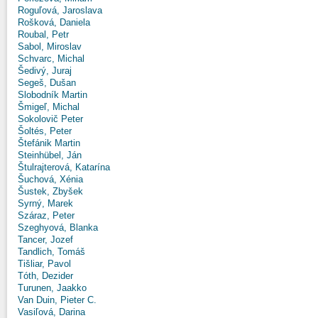
Roguľová, Jaroslava
Rošková, Daniela
Roubal, Petr
Sabol, Miroslav
Schvarc, Michal
Šedivý, Juraj
Segeš, Dušan
Slobodník Martin
Šmigeľ, Michal
Sokolovič Peter
Šoltés, Peter
Štefánik Martin
Steinhübel, Ján
Štulrajterová, Katarína
Šuchová, Xénia
Šustek, Zbyšek
Syrný, Marek
Száraz, Peter
Szeghyová, Blanka
Tancer, Jozef
Tandlich, Tomáš
Tišliar, Pavol
Tóth, Dezider
Turunen, Jaakko
Van Duin, Pieter C.
Vasiľová, Darina