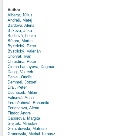
Author
Alberty, Július
Andráš, Matej
Bartlová, Alena
Bílková, Jitka
Budilová, Lenka
Bútora, Martin
Bystrický, Peter
Bystrický, Valerián
Chorvát, Ivan
Chrastina, Peter
Čierna-Lantayová, Dagmar
Dangl, Vojtech
Daniel, Ondřej
Demmel, József
Dráľ, Peter
Ducháček, Milan
Falisová, Anna
Ferenčuhová, Bohumila
Feriancová, Alena
Findor, Andrej
Gáborová, Margita
Glejtek, Miroslav
Gniazdowski, Mateusz
Gronowski, Michał Tomasz