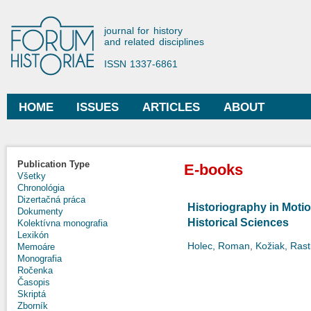
Ski
mai
Forum Historiae
journal for history
con
and related disciplines
ISSN 1337-6861
HOME
ISSUES
ARTICLES
ABOUT
Main menu
Publication Type
E-books
Všetky
Chronológia
Dizertačná práca
Historiography in Motio
Dokumenty
Historical Sciences
Kolektívna monografia
Lexikón
Holec, Roman
,
Kožiak, Rast
Memoáre
Monografia
Ročenka
Časopis
Skriptá
Zborník