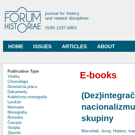
Ski
mai
Forum Historiae
journal for history
con
and related disciplines
ISSN 1337-6861
HOME
ISSUES
ARTICLES
ABOUT
Main menu
Publication Type
E-books
Všetky
Chronológia
Dizertačná práca
Dokumenty
(Dez)integra
Kolektívna monografia
Lexikón
nacionalizmu
Memoáre
Monografia
skupiny
Ročenka
Časopis
Skriptá
Marušiak, Juraj
,
Halász, Iva
Zborník