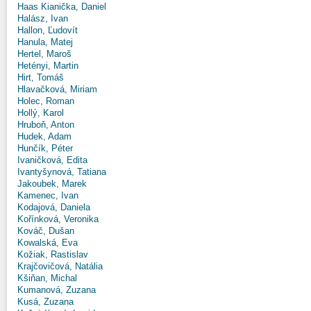
Haas Kianička, Daniel
Halász, Ivan
Hallon, Ľudovít
Hanula, Matej
Hertel, Maroš
Hetényi, Martin
Hirt, Tomáš
Hlavačková, Miriam
Holec, Roman
Hollý, Karol
Hruboň, Anton
Hudek, Adam
Hunčík, Péter
Ivaničková, Edita
Ivantyšynová, Tatiana
Jakoubek, Marek
Kamenec, Ivan
Kodajová, Daniela
Kořínková, Veronika
Kováč, Dušan
Kowalská, Eva
Kožiak, Rastislav
Krajčovičová, Natália
Kšiňan, Michal
Kumanová, Zuzana
Kusá, Zuzana