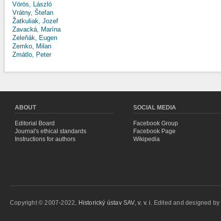
Vörös, László
Vrátny, Štefan
Žatkuliak, Jozef
Zavacká, Marína
Zeleňák, Eugen
Zemko, Milan
Zmátlo, Peter
ABOUT
SOCIAL MEDIA
Editorial Board
Facebook Group
Journal's ethical standards
Facebook Page
Instructions for authors
Wikipedia
Copyright © 2007-2022,
Historický ústav SAV, v. v. i.
Edited and designed b