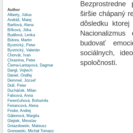
Bezprostredne 
Author
širšie chápaný r
Alberty, Július
Andráš, Matej
dôsledku ktore
Bartlová, Alena
Bílková, Jitka
Nacionalizmus 
Budilová, Lenka
Bútora, Martin
budovať emoci
Bystrický, Peter
Bystrický, Valerián
sociálnych, ide
Chorvát, Ivan
Chrastina, Peter
spoločnosti.
Čierna-Lantayová, Dagmar
Dangl, Vojtech
Daniel, Ondřej
Demmel, József
Dráľ, Peter
Ducháček, Milan
Falisová, Anna
Ferenčuhová, Bohumila
Feriancová, Alena
Findor, Andrej
Gáborová, Margita
Glejtek, Miroslav
Gniazdowski, Mateusz
Gronowski, Michał Tomasz