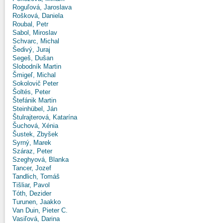
Roguľová, Jaroslava
Rošková, Daniela
Roubal, Petr
Sabol, Miroslav
Schvarc, Michal
Šedivý, Juraj
Segeš, Dušan
Slobodník Martin
Šmigeľ, Michal
Sokolovič Peter
Šoltés, Peter
Štefánik Martin
Steinhübel, Ján
Štulrajterová, Katarína
Šuchová, Xénia
Šustek, Zbyšek
Syrný, Marek
Száraz, Peter
Szeghyová, Blanka
Tancer, Jozef
Tandlich, Tomáš
Tišliar, Pavol
Tóth, Dezider
Turunen, Jaakko
Van Duin, Pieter C.
Vasiľová, Darina