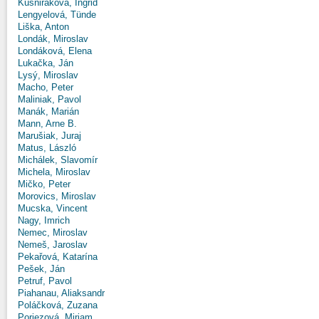
Kušniráková, Ingrid
Lengyelová, Tünde
Liška, Anton
Londák, Miroslav
Londáková, Elena
Lukačka, Ján
Lysý, Miroslav
Macho, Peter
Maliniak, Pavol
Manák, Marián
Mann, Arne B.
Marušiak, Juraj
Matus, László
Michálek, Slavomír
Michela, Miroslav
Mičko, Peter
Morovics, Miroslav
Mucska, Vincent
Nagy, Imrich
Nemec, Miroslav
Nemeš, Jaroslav
Pekařová, Katarína
Pešek, Ján
Petruf, Pavol
Piahanau, Aliaksandr
Poláčková, Zuzana
Poriezová, Miriam