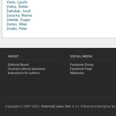
Vörös, László
Vrátny, Štefan
Žatkuliak, Jozef
Zavacká, Marína
Zeleňák, Eugen
Zemko, Milan
Zmátlo, Peter
ABOUT
SOCIAL MEDIA
Editorial Board
Facebook Group
Journal's ethical standards
Facebook Page
Instructions for authors
Wikipedia
Copyright © 2007-2022,
Historický ústav SAV, v. v. i.
Edited and designed b