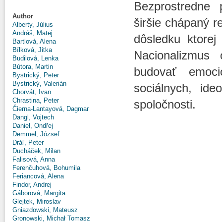
Bezprostredne 
Author
širšie chápaný r
Alberty, Július
Andráš, Matej
dôsledku ktore
Bartlová, Alena
Bílková, Jitka
Nacionalizmus 
Budilová, Lenka
Bútora, Martin
budovať emoci
Bystrický, Peter
Bystrický, Valerián
sociálnych, ide
Chorvát, Ivan
Chrastina, Peter
spoločnosti.
Čierna-Lantayová, Dagmar
Dangl, Vojtech
Daniel, Ondřej
Demmel, József
Dráľ, Peter
Ducháček, Milan
Falisová, Anna
Ferenčuhová, Bohumila
Feriancová, Alena
Findor, Andrej
Gáborová, Margita
Glejtek, Miroslav
Gniazdowski, Mateusz
Gronowski, Michał Tomasz