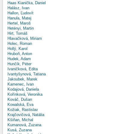
Haas Kianička, Daniel
Halász, Ivan
Hallon, Ľudovít
Hanula, Matej
Hertel, Maroš
Hetényi, Martin
Hirt, Tomáš
Hlavačková, Miriam
Holec, Roman
Hollý, Karol
Hruboň, Anton
Hudek, Adam
Hunčík, Péter
Ivaničková, Edita
Ivantyšynová, Tatiana
Jakoubek, Marek
Kamenec, Ivan
Kodajová, Daniela
Kořínková, Veronika
Kováč, Dušan
Kowalská, Eva
Kožiak, Rastislav
Krajčovičová, Natália
Kšiňan, Michal
Kumanová, Zuzana
Kusá, Zuzana