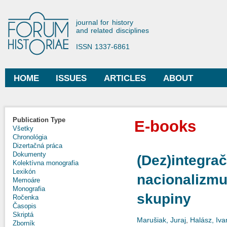
Ski
mai
Forum Historiae
journal for history
con
and related disciplines
ISSN 1337-6861
HOME
ISSUES
ARTICLES
ABOUT
Main menu
Publication Type
E-books
Všetky
Chronológia
Dizertačná práca
Dokumenty
(Dez)integra
Kolektívna monografia
Lexikón
nacionalizmu
Memoáre
Monografia
skupiny
Ročenka
Časopis
Skriptá
Marušiak, Juraj
,
Halász, Iva
Zborník