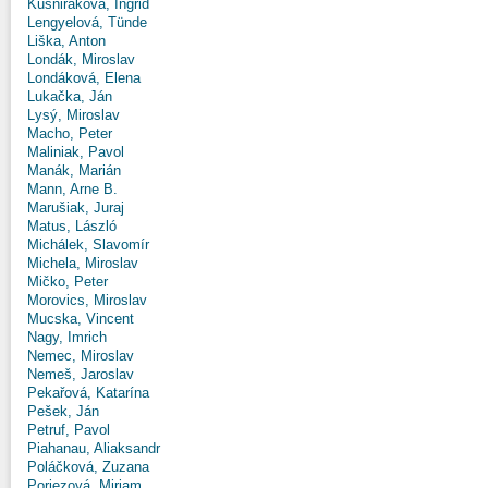
Kušniráková, Ingrid
Lengyelová, Tünde
Liška, Anton
Londák, Miroslav
Londáková, Elena
Lukačka, Ján
Lysý, Miroslav
Macho, Peter
Maliniak, Pavol
Manák, Marián
Mann, Arne B.
Marušiak, Juraj
Matus, László
Michálek, Slavomír
Michela, Miroslav
Mičko, Peter
Morovics, Miroslav
Mucska, Vincent
Nagy, Imrich
Nemec, Miroslav
Nemeš, Jaroslav
Pekařová, Katarína
Pešek, Ján
Petruf, Pavol
Piahanau, Aliaksandr
Poláčková, Zuzana
Poriezová, Miriam