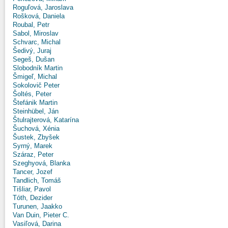
Roguľová, Jaroslava
Rošková, Daniela
Roubal, Petr
Sabol, Miroslav
Schvarc, Michal
Šedivý, Juraj
Segeš, Dušan
Slobodník Martin
Šmigeľ, Michal
Sokolovič Peter
Šoltés, Peter
Štefánik Martin
Steinhübel, Ján
Štulrajterová, Katarína
Šuchová, Xénia
Šustek, Zbyšek
Syrný, Marek
Száraz, Peter
Szeghyová, Blanka
Tancer, Jozef
Tandlich, Tomáš
Tišliar, Pavol
Tóth, Dezider
Turunen, Jaakko
Van Duin, Pieter C.
Vasiľová, Darina