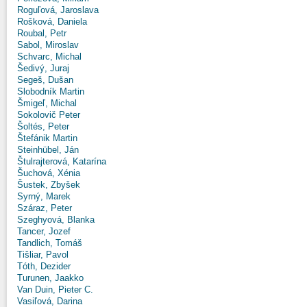
Roguľová, Jaroslava
Rošková, Daniela
Roubal, Petr
Sabol, Miroslav
Schvarc, Michal
Šedivý, Juraj
Segeš, Dušan
Slobodník Martin
Šmigeľ, Michal
Sokolovič Peter
Šoltés, Peter
Štefánik Martin
Steinhübel, Ján
Štulrajterová, Katarína
Šuchová, Xénia
Šustek, Zbyšek
Syrný, Marek
Száraz, Peter
Szeghyová, Blanka
Tancer, Jozef
Tandlich, Tomáš
Tišliar, Pavol
Tóth, Dezider
Turunen, Jaakko
Van Duin, Pieter C.
Vasiľová, Darina