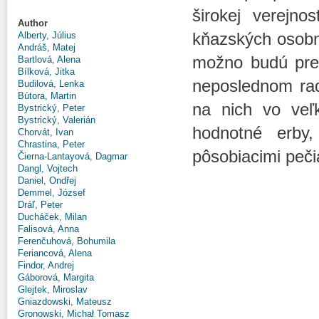
širokej verejn
Author
kňazských osobno
Alberty, Július
Andráš, Matej
možno budú prek
Bartlová, Alena
Bílková, Jitka
neposlednom ra
Budilová, Lenka
Bútora, Martin
na nich vo veľk
Bystrický, Peter
Bystrický, Valerián
hodnotné erby,
Chorvát, Ivan
Chrastina, Peter
pôsobiacimi peči
Čierna-Lantayová, Dagmar
Dangl, Vojtech
Daniel, Ondřej
Demmel, József
Dráľ, Peter
Ducháček, Milan
Falisová, Anna
Ferenčuhová, Bohumila
Feriancová, Alena
Findor, Andrej
Gáborová, Margita
Glejtek, Miroslav
Gniazdowski, Mateusz
Gronowski, Michał Tomasz