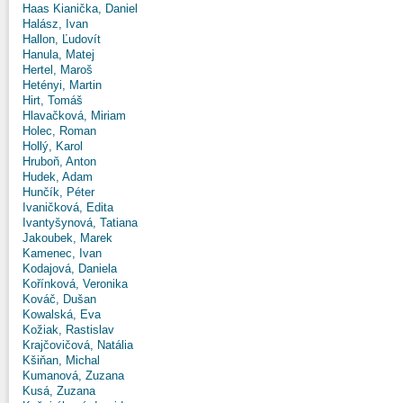
Haas Kianička, Daniel
Halász, Ivan
Hallon, Ľudovít
Hanula, Matej
Hertel, Maroš
Hetényi, Martin
Hirt, Tomáš
Hlavačková, Miriam
Holec, Roman
Hollý, Karol
Hruboň, Anton
Hudek, Adam
Hunčík, Péter
Ivaničková, Edita
Ivantyšynová, Tatiana
Jakoubek, Marek
Kamenec, Ivan
Kodajová, Daniela
Kořínková, Veronika
Kováč, Dušan
Kowalská, Eva
Kožiak, Rastislav
Krajčovičová, Natália
Kšiňan, Michal
Kumanová, Zuzana
Kusá, Zuzana