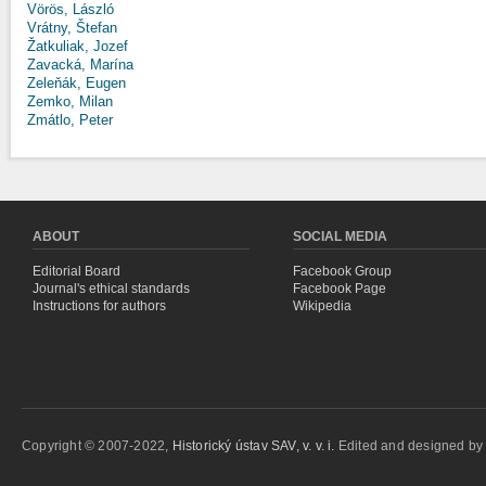
Vörös, László
Vrátny, Štefan
Žatkuliak, Jozef
Zavacká, Marína
Zeleňák, Eugen
Zemko, Milan
Zmátlo, Peter
ABOUT
SOCIAL MEDIA
Editorial Board
Facebook Group
Journal's ethical standards
Facebook Page
Instructions for authors
Wikipedia
Copyright © 2007-2022,
Historický ústav SAV, v. v. i.
Edited and designed b