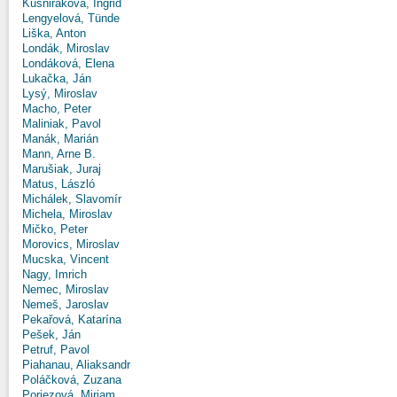
Kušniráková, Ingrid
Lengyelová, Tünde
Liška, Anton
Londák, Miroslav
Londáková, Elena
Lukačka, Ján
Lysý, Miroslav
Macho, Peter
Maliniak, Pavol
Manák, Marián
Mann, Arne B.
Marušiak, Juraj
Matus, László
Michálek, Slavomír
Michela, Miroslav
Mičko, Peter
Morovics, Miroslav
Mucska, Vincent
Nagy, Imrich
Nemec, Miroslav
Nemeš, Jaroslav
Pekařová, Katarína
Pešek, Ján
Petruf, Pavol
Piahanau, Aliaksandr
Poláčková, Zuzana
Poriezová, Miriam