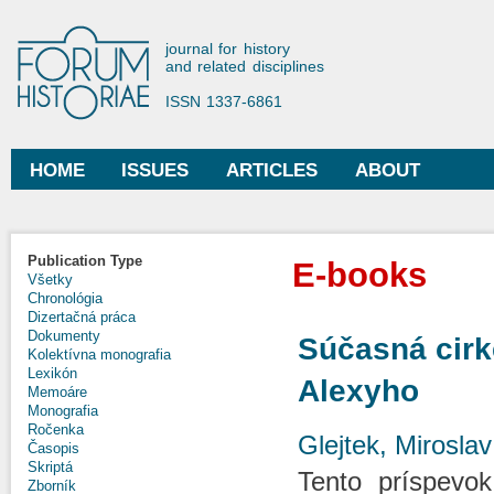
Ski
mai
Forum Historiae
journal for history
con
and related disciplines
ISSN 1337-6861
HOME
ISSUES
ARTICLES
ABOUT
Main menu
Publication Type
E-books
Všetky
Chronológia
Dizertačná práca
Dokumenty
Súčasná cirk
Kolektívna monografia
Lexikón
Alexyho
Memoáre
Monografia
Ročenka
Glejtek, Miroslav
Časopis
Skriptá
Tento príspevok
Zborník