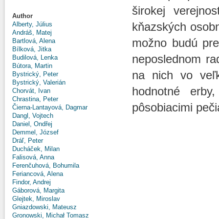
širokej verejn
Author
kňazských osobno
Alberty, Július
Andráš, Matej
možno budú prek
Bartlová, Alena
Bílková, Jitka
neposlednom ra
Budilová, Lenka
Bútora, Martin
na nich vo veľk
Bystrický, Peter
Bystrický, Valerián
hodnotné erby,
Chorvát, Ivan
Chrastina, Peter
pôsobiacimi peči
Čierna-Lantayová, Dagmar
Dangl, Vojtech
Daniel, Ondřej
Demmel, József
Dráľ, Peter
Ducháček, Milan
Falisová, Anna
Ferenčuhová, Bohumila
Feriancová, Alena
Findor, Andrej
Gáborová, Margita
Glejtek, Miroslav
Gniazdowski, Mateusz
Gronowski, Michał Tomasz