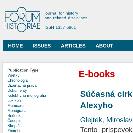
Ski
mai
Forum Historiae
journal for history
con
and related disciplines
ISSN 1337-6861
HOME
ISSUES
ARTICLES
ABOUT
Main menu
Publication Type
E-books
Všetky
Chronológia
Dizertačná práca
Dokumenty
Súčasná cirk
Kolektívna monografia
Lexikón
Alexyho
Memoáre
Monografia
Ročenka
Glejtek, Miroslav
Časopis
Skriptá
Tento príspevok
Zborník