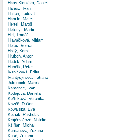
Haas Kianička, Daniel
Halász, Ivan
Hallon, Ľudovít
Hanula, Matej
Hertel, Maroš
Hetényi, Martin
Hirt, Tomáš
Hlavačková, Miriam
Holec, Roman
Hollý, Karol
Hruboň, Anton
Hudek, Adam
Hunčík, Péter
Ivaničková, Edita
Ivantyšynová, Tatiana
Jakoubek, Marek
Kamenec, Ivan
Kodajová, Daniela
Kořínková, Veronika
Kováč, Dušan
Kowalská, Eva
Kožiak, Rastislav
Krajčovičová, Natália
Kšiňan, Michal
Kumanová, Zuzana
Kusá, Zuzana