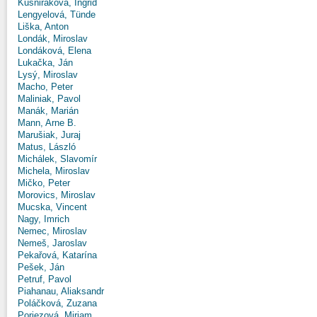
Kušniráková, Ingrid
Lengyelová, Tünde
Liška, Anton
Londák, Miroslav
Londáková, Elena
Lukačka, Ján
Lysý, Miroslav
Macho, Peter
Maliniak, Pavol
Manák, Marián
Mann, Arne B.
Marušiak, Juraj
Matus, László
Michálek, Slavomír
Michela, Miroslav
Mičko, Peter
Morovics, Miroslav
Mucska, Vincent
Nagy, Imrich
Nemec, Miroslav
Nemeš, Jaroslav
Pekařová, Katarína
Pešek, Ján
Petruf, Pavol
Piahanau, Aliaksandr
Poláčková, Zuzana
Poriezová, Miriam