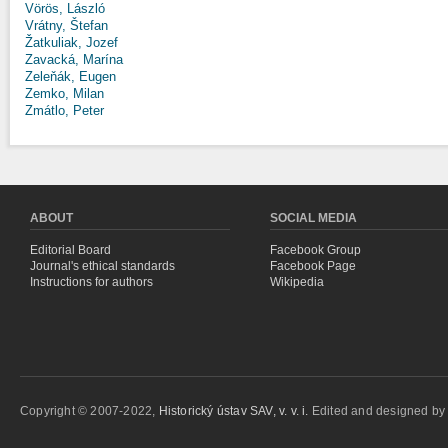
Vörös, László
Vrátny, Štefan
Žatkuliak, Jozef
Zavacká, Marína
Zeleňák, Eugen
Zemko, Milan
Zmátlo, Peter
ABOUT
SOCIAL MEDIA
Editorial Board
Facebook Group
Journal's ethical standards
Facebook Page
Instructions for authors
Wikipedia
Copyright © 2007-2022,
Historický ústav SAV, v. v. i.
Edited and designed b