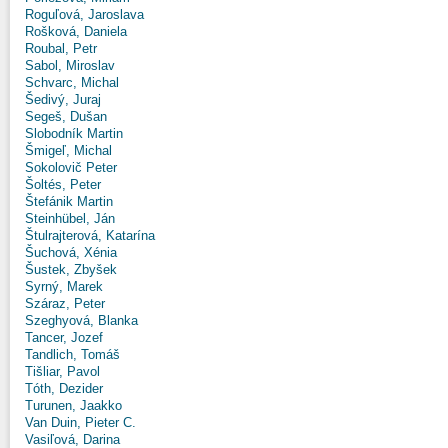
Roguľová, Jaroslava
Rošková, Daniela
Roubal, Petr
Sabol, Miroslav
Schvarc, Michal
Šedivý, Juraj
Segeš, Dušan
Slobodník Martin
Šmigeľ, Michal
Sokolovič Peter
Šoltés, Peter
Štefánik Martin
Steinhübel, Ján
Štulrajterová, Katarína
Šuchová, Xénia
Šustek, Zbyšek
Syrný, Marek
Száraz, Peter
Szeghyová, Blanka
Tancer, Jozef
Tandlich, Tomáš
Tišliar, Pavol
Tóth, Dezider
Turunen, Jaakko
Van Duin, Pieter C.
Vasiľová, Darina