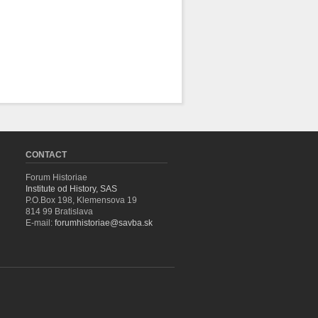
CONTACT
Forum Historiae
Institute od History, SAS
P.O.Box 198, Klemensova 19
814 99 Bratislava
E-mail:
forumhistoriae@savba.sk