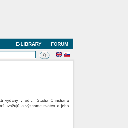
E-LIBRARY
FORUM
Search
h form
i vydaný v edícii Studia Christiana
torí uvažujú o význame svätca a jeho