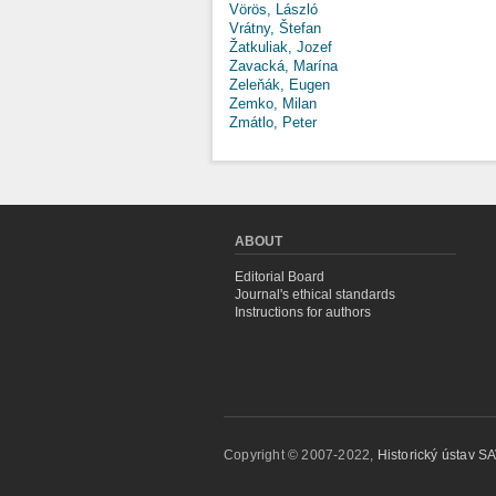
Vörös, László
Vrátny, Štefan
Žatkuliak, Jozef
Zavacká, Marína
Zeleňák, Eugen
Zemko, Milan
Zmátlo, Peter
ABOUT
Editorial Board
Journal's ethical standards
Instructions for authors
Copyright © 2007-2022,
Historický ústav SAV,