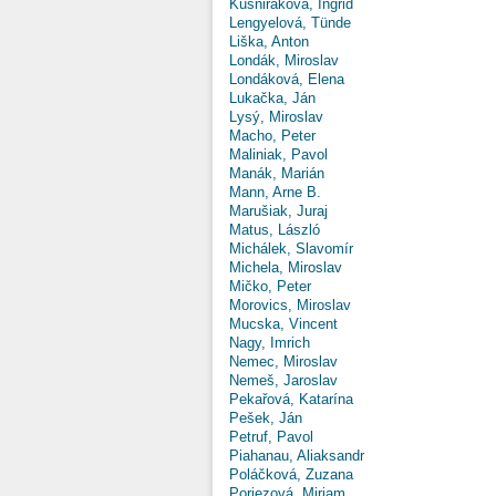
Kušniráková, Ingrid
Lengyelová, Tünde
Liška, Anton
Londák, Miroslav
Londáková, Elena
Lukačka, Ján
Lysý, Miroslav
Macho, Peter
Maliniak, Pavol
Manák, Marián
Mann, Arne B.
Marušiak, Juraj
Matus, László
Michálek, Slavomír
Michela, Miroslav
Mičko, Peter
Morovics, Miroslav
Mucska, Vincent
Nagy, Imrich
Nemec, Miroslav
Nemeš, Jaroslav
Pekařová, Katarína
Pešek, Ján
Petruf, Pavol
Piahanau, Aliaksandr
Poláčková, Zuzana
Poriezová, Miriam