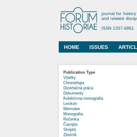
Forum His
journal for history
and related discip
ISSN 1337-6861
HOME
ISSUES
ARTIC
Main menu
Publication Type
Všetky
Chronológia
Dizertačná práca
Dokumenty
Kolektívna monografia
Lexikón
Memoáre
Monografia
Ročenka
Časopis
Skriptá
Zborník