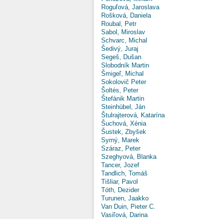
Roguľová, Jaroslava
Rošková, Daniela
Roubal, Petr
Sabol, Miroslav
Schvarc, Michal
Šedivý, Juraj
Segeš, Dušan
Slobodník Martin
Šmigeľ, Michal
Sokolovič Peter
Šoltés, Peter
Štefánik Martin
Steinhübel, Ján
Štulrajterová, Katarína
Šuchová, Xénia
Šustek, Zbyšek
Syrný, Marek
Száraz, Peter
Szeghyová, Blanka
Tancer, Jozef
Tandlich, Tomáš
Tišliar, Pavol
Tóth, Dezider
Turunen, Jaakko
Van Duin, Pieter C.
Vasiľová, Darina