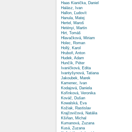
Haas Kianička, Daniel
Halász, Ivan
Hallon, Ľudovít
Hanula, Matej
Hertel, Maroš
Hetényi, Martin
Hirt, Tomáš
Hlavačková, Miriam
Holec, Roman
Hollý, Karol
Hruboň, Anton
Hudek, Adam
Hunčík, Péter
Ivaničková, Edita
Ivantyšynová, Tatiana
Jakoubek, Marek
Kamenec, Ivan
Kodajová, Daniela
Kořínková, Veronika
Kováč, Dušan
Kowalská, Eva
Kožiak, Rastislav
Krajčovičová, Natália
Kšiňan, Michal
Kumanová, Zuzana
Kusá, Zuzana