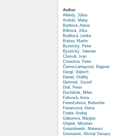
Author
Alberty, Július
Andráš, Matej
Bartlová, Alena
Bílková, Jitka
Budilová, Lenka
Bútora, Martin
Bystrický, Peter
Bystrický, Valerián
Chorvát, Ivan
Chrastina, Peter
Čierna-Lantayová, Dagmar
Dangl, Vojtech
Daniel, Ondřej
Demmel, József
Dráľ, Peter
Ducháček, Milan
Falisová, Anna
Ferenčuhová, Bohumila
Feriancová, Alena
Findor, Andrej
Gáborová, Margita
Glejtek, Miroslav
Gniazdowski, Mateusz
Gronowski, Michał Tomasz