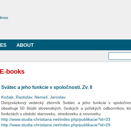
Skip to
main
toriae
content
lines
LES
ABOUT
Searc
E-books
Svätec a jeho funkcie v spoločnosti. Zv. II
Kožiak, Rastislav
,
Nemeš, Jaroslav
Dvojzväzkový vedecký zborník Svätec a jeho funkcie v spoločnost
obsahuje 50 štúdií slovenských, českých a poľských odborníkov, k
funkciách v období staroveku, stredoveku a novoveku.
http://www.studia-christiana.net/index.php/publikacie?id=33
http://www.studia-christiana.net/index.php/publikacie?id=29