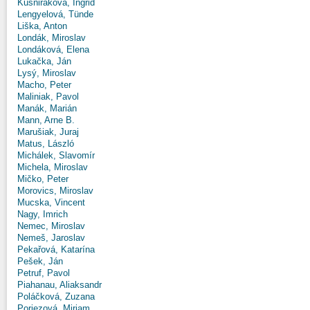
Kušniráková, Ingrid
Lengyelová, Tünde
Liška, Anton
Londák, Miroslav
Londáková, Elena
Lukačka, Ján
Lysý, Miroslav
Macho, Peter
Maliniak, Pavol
Manák, Marián
Mann, Arne B.
Marušiak, Juraj
Matus, László
Michálek, Slavomír
Michela, Miroslav
Mičko, Peter
Morovics, Miroslav
Mucska, Vincent
Nagy, Imrich
Nemec, Miroslav
Nemeš, Jaroslav
Pekařová, Katarína
Pešek, Ján
Petruf, Pavol
Piahanau, Aliaksandr
Poláčková, Zuzana
Poriezová, Miriam