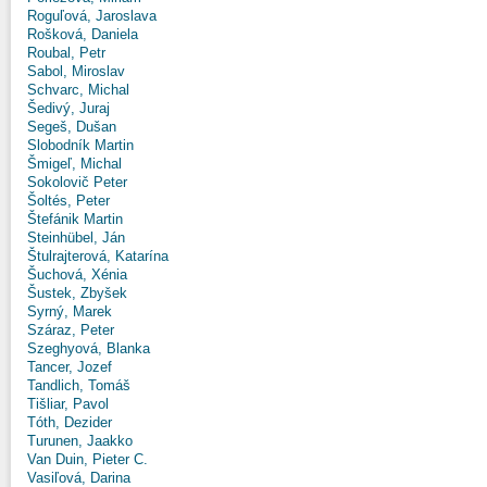
Roguľová, Jaroslava
Rošková, Daniela
Roubal, Petr
Sabol, Miroslav
Schvarc, Michal
Šedivý, Juraj
Segeš, Dušan
Slobodník Martin
Šmigeľ, Michal
Sokolovič Peter
Šoltés, Peter
Štefánik Martin
Steinhübel, Ján
Štulrajterová, Katarína
Šuchová, Xénia
Šustek, Zbyšek
Syrný, Marek
Száraz, Peter
Szeghyová, Blanka
Tancer, Jozef
Tandlich, Tomáš
Tišliar, Pavol
Tóth, Dezider
Turunen, Jaakko
Van Duin, Pieter C.
Vasiľová, Darina