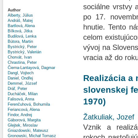
sociálne vrstvy 
Author
po 17. novembri
Alberty, Július
Andráš, Matej
hnutie. Tento ná
Bartlová, Alena
Bílková, Jitka
celom existujúc
Budilová, Lenka
Bútora, Martin
vývoj na Slovens
Bystrický, Peter
Bystrický, Valerián
vracia až do rok
Chorvát, Ivan
Chrastina, Peter
Čierna-Lantayová, Dagmar
Dangl, Vojtech
Realizácia a 
Daniel, Ondřej
Demmel, József
slovenskej f
Dráľ, Peter
Ducháček, Milan
Falisová, Anna
1970)
Ferenčuhová, Bohumila
Feriancová, Alena
Findor, Andrej
Žatkuliak, Jozef
Gáborová, Margita
Vznik a realiz
Glejtek, Miroslav
Gniazdowski, Mateusz
rokoch nastoľuj
Gronowski, Michał Tomasz