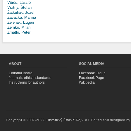
Vörös, László
Vrátny, Štefan
Žatkuliak, Jozef
Zavacká, Marína
Zeleňák, Eugen
Zemko, Milan
Zmátlo, Peter
ABOUT
SOCIAL MEDIA
Editorial Board
Facebook Group
Journal's ethical standards
Facebook Page
Instructions for authors
Wikipedia
Copyright © 2007-2022,
Historický ústav SAV, v. v. i.
Edited and designed b