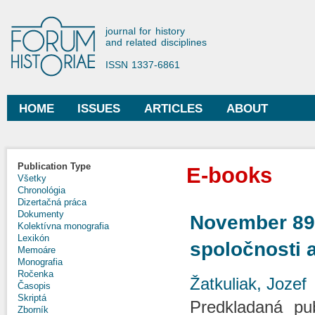
Ski
mai
Forum Historiae
journal for history
con
and related disciplines
ISSN 1337-6861
HOME
ISSUES
ARTICLES
ABOUT
Main menu
Publication Type
E-books
Všetky
Chronológia
Dizertačná práca
Dokumenty
November 89.
Kolektívna monografia
Lexikón
spoločnosti 
Memoáre
Monografia
Ročenka
Žatkuliak, Jozef
Časopis
Skriptá
Predkladaná publ
Zborník