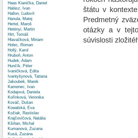
Haas Kianička, Daniel
štátu v kontext
Halász, Ivan
Hallon, Ľudovít
Predmetný zväz
Hanula, Matej
Hertel, Maroš
otázky a v tejt
Hetényi, Martin
Hirt, Tomáš
súvislosti zloži
Hlavačková, Miriam
Holec, Roman
Hollý, Karol
Hruboň, Anton
Hudek, Adam
Hunčík, Péter
Ivaničková, Edita
Ivantyšynová, Tatiana
Jakoubek, Marek
Kamenec, Ivan
Kodajová, Daniela
Kořínková, Veronika
Kováč, Dušan
Kowalská, Eva
Kožiak, Rastislav
Krajčovičová, Natália
Kšiňan, Michal
Kumanová, Zuzana
Kusá, Zuzana