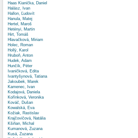
Haas Kianička, Daniel
Halász, Ivan
Hallon, Ľudovít
Hanula, Matej
Hertel, Maroš
Hetényi, Martin
Hirt, Tomáš
Hlavačková, Miriam
Holec, Roman
Hollý, Karol
Hruboň, Anton
Hudek, Adam
Hunčík, Péter
Ivaničková, Edita
Ivantyšynová, Tatiana
Jakoubek, Marek
Kamenec, Ivan
Kodajová, Daniela
Kořínková, Veronika
Kováč, Dušan
Kowalská, Eva
Kožiak, Rastislav
Krajčovičová, Natália
Kšiňan, Michal
Kumanová, Zuzana
Kusá, Zuzana