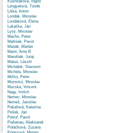
Kušniráková, Ingrid
Lengyelová, Tünde
Liška, Anton
Londák, Miroslav
Londáková, Elena
Lukačka, Ján
Lysý, Miroslav
Macho, Peter
Maliniak, Pavol
Manák, Marián
Mann, Arne B.
Marušiak, Juraj
Matus, László
Michálek, Slavomír
Michela, Miroslav
Mičko, Peter
Morovics, Miroslav
Mucska, Vincent
Nagy, Imrich
Nemec, Miroslav
Nemeš, Jaroslav
Pekařová, Katarína
Pešek, Ján
Petruf, Pavol
Piahanau, Aliaksandr
Poláčková, Zuzana
Poriezová, Miriam