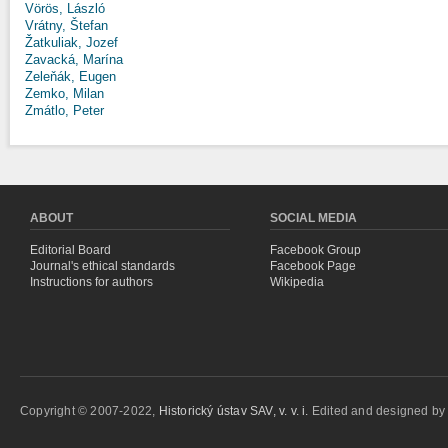
Vörös, László
Vrátny, Štefan
Žatkuliak, Jozef
Zavacká, Marína
Zeleňák, Eugen
Zemko, Milan
Zmátlo, Peter
ABOUT
SOCIAL MEDIA
Editorial Board
Facebook Group
Journal's ethical standards
Facebook Page
Instructions for authors
Wikipedia
Copyright © 2007-2022,
Historický ústav SAV, v. v. i.
Edited and designed b