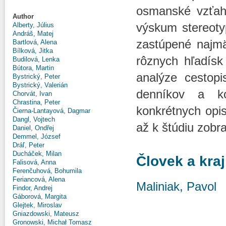
osmanské vzťahy
Author
výskum stereotyp
Alberty, Július
Andráš, Matej
zastúpené najmä 
Bartlová, Alena
Bílková, Jitka
rôznych hľadísk
Budilová, Lenka
Bútora, Martin
analýze cestopi
Bystrický, Peter
Bystrický, Valerián
denníkov a ko
Chorvát, Ivan
Chrastina, Peter
konkrétnych opi
Čierna-Lantayová, Dagmar
Dangl, Vojtech
až k štúdiu zobr
Daniel, Ondřej
Demmel, József
Dráľ, Peter
Ducháček, Milan
Človek a kraj
Falisová, Anna
Ferenčuhová, Bohumila
Feriancová, Alena
Maliniak, Pavol
Findor, Andrej
Gáborová, Margita
Glejtek, Miroslav
Gniazdowski, Mateusz
Gronowski, Michał Tomasz