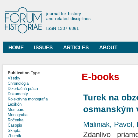
Ski
mai
Forum Historiae
journal for history
con
and related disciplines
ISSN 1337-6861
HOME
ISSUES
ARTICLES
ABOUT
Main menu
Publication Type
E-books
Všetky
Chronológia
Dizertačná práca
Dokumenty
Turek na obz
Kolektívna monografia
Lexikón
osmanským 
Memoáre
Monografia
Ročenka
Maliniak, Pavol
,
Časopis
Skriptá
Zdanlivo priam
Zborník