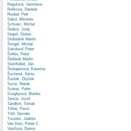
Roguľová, Jaroslava
Rošková, Daniela
Roubal, Petr
Sabol, Miroslav
Schvarc, Michal
Šedivý, Juraj
Segeš, Dušan
Slobodník Martin
Šmigeľ, Michal
Sokolovič Peter
Šoltés, Peter
Štefánik Martin
Steinhübel, Ján
Štulrajterová, Katarína
Šuchová, Xénia
Šustek, Zbyšek
Syrný, Marek
Száraz, Peter
Szeghyová, Blanka
Tancer, Jozef
Tandlich, Tomáš
Tišliar, Pavol
Tóth, Dezider
Turunen, Jaakko
Van Duin, Pieter C.
Vasiľová, Darina