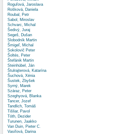
Roguľová, Jaroslava
Rošková, Daniela
Roubal, Petr
Sabol, Miroslav
Schvarc, Michal
Šedivý, Juraj
Segeš, Dušan
Slobodník Martin
Šmigeľ, Michal
Sokolovič Peter
Šoltés, Peter
Štefánik Martin
Steinhübel, Ján
Štulrajterová, Katarína
Šuchová, Xénia
Šustek, Zbyšek
Syrný, Marek
Száraz, Peter
Szeghyová, Blanka
Tancer, Jozef
Tandlich, Tomáš
Tišliar, Pavol
Tóth, Dezider
Turunen, Jaakko
Van Duin, Pieter C.
Vasiľová, Darina