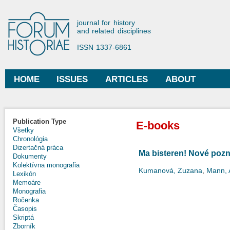
Ski
mai
Forum Historiae
journal for history
con
and related disciplines
ISSN 1337-6861
HOME
ISSUES
ARTICLES
ABOUT
Main menu
Publication Type
E-books
Všetky
Chronológia
Dizertačná práca
Ma bisteren! Nové poz
Dokumenty
Kolektívna monografia
Kumanová, Zuzana
,
Mann, 
Lexikón
Memoáre
Monografia
Ročenka
Časopis
Skriptá
Zborník