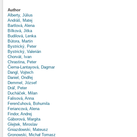
Author
Alberty, Július
Andráš, Matej
Bartlová, Alena
Bílková, Jitka
Budilová, Lenka
Bútora, Martin
Bystrický, Peter
Bystrický, Valerián
Chorvát, Ivan
Chrastina, Peter
Čierna-Lantayová, Dagmar
Dangl, Vojtech
Daniel, Ondřej
Demmel, József
Dráľ, Peter
Ducháček, Milan
Falisová, Anna
Ferenčuhová, Bohumila
Feriancová, Alena
Findor, Andrej
Gáborová, Margita
Glejtek, Miroslav
Gniazdowski, Mateusz
Gronowski, Michał Tomasz