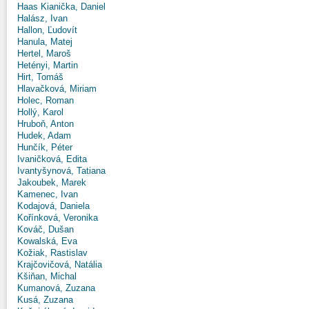
Haas Kianička, Daniel
Halász, Ivan
Hallon, Ľudovít
Hanula, Matej
Hertel, Maroš
Hetényi, Martin
Hirt, Tomáš
Hlavačková, Miriam
Holec, Roman
Hollý, Karol
Hruboň, Anton
Hudek, Adam
Hunčík, Péter
Ivaničková, Edita
Ivantyšynová, Tatiana
Jakoubek, Marek
Kamenec, Ivan
Kodajová, Daniela
Kořínková, Veronika
Kováč, Dušan
Kowalská, Eva
Kožiak, Rastislav
Krajčovičová, Natália
Kšiňan, Michal
Kumanová, Zuzana
Kusá, Zuzana