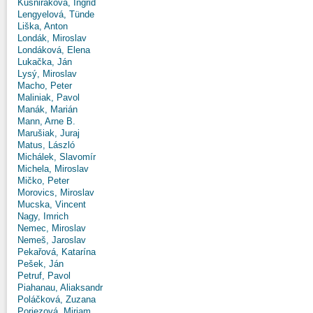
Kušniráková, Ingrid
Lengyelová, Tünde
Liška, Anton
Londák, Miroslav
Londáková, Elena
Lukačka, Ján
Lysý, Miroslav
Macho, Peter
Maliniak, Pavol
Manák, Marián
Mann, Arne B.
Marušiak, Juraj
Matus, László
Michálek, Slavomír
Michela, Miroslav
Mičko, Peter
Morovics, Miroslav
Mucska, Vincent
Nagy, Imrich
Nemec, Miroslav
Nemeš, Jaroslav
Pekařová, Katarína
Pešek, Ján
Petruf, Pavol
Piahanau, Aliaksandr
Poláčková, Zuzana
Poriezová, Miriam