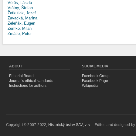
Vörös, László
Vrátny, Štefan
Žatkuliak, Jozef
Zavacká, Marína
Zeleňák, Eugen
Zemko, Milan
Zmátlo, Peter
ABOUT
SOCIAL MEDIA
Editorial Board
Facebook Group
Journal's ethical standards
Facebook Page
Instructions for authors
Wikipedia
Copyright © 2007-2022,
Historický ústav SAV, v. v. i.
Edited and designed b